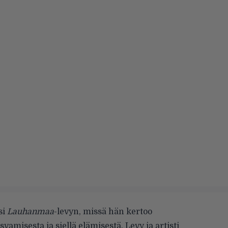
si
Lauhanmaa
-levyn, missä hän kertoo
misesta ja siellä elämisestä. Levy ja artisti