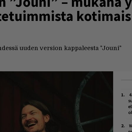
n ”Jouni” – mukana 
tetuimmista kotimais
yhdessä uuden version kappaleesta "Jouni"
4
s
e
o
W
n