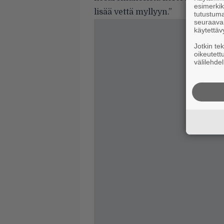
esimerkiks
lisää vettä myllyyn.”
tutustuma
seuraaval
käytettäv
Jotkin te
oikeutett
välilehdel