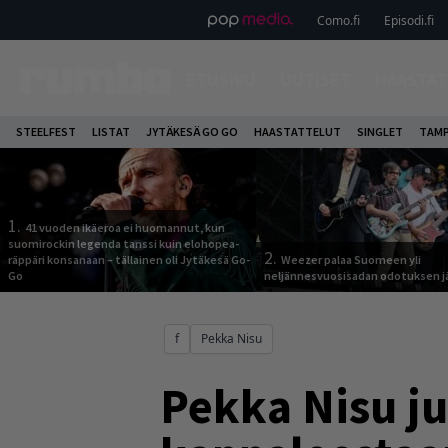
Como.fi
Episodi.fi
ETUSIVU
UUTISET
HAASTAT
STEELFEST
LISTAT
JYTÄKESÄ GO GO
HAASTATTELUT
SINGLET
TAMP
1.
41 vuoden ikäeroa ei huomannut, kun
suomirockin legenda tanssi kuin elohopea-
2.
räppäri konsanaan – tällainen oli Jytäkesä Go-
Weezer palaa Suomeen yli
Go
neljännesvuosisadan odotuksen j
f
Pekka Nisu
Pekka Nisu ju