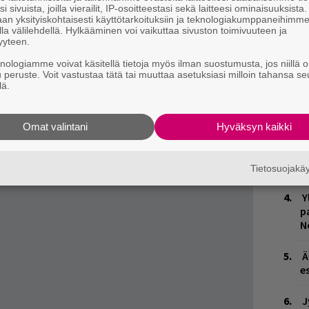
4
i sivuista, joilla vierailit, IP-osoitteestasi sekä laitteesi ominaisuuksista
an yksityiskohtaisesti käyttötarkoituksiin ja teknologiakumppaneihimm
s
la välilehdellä. Hylkääminen voi vaikuttaa sivuston toimivuuteen ja
e
yyteen.
o
knologiamme voivat käsitellä tietoja myös ilman suostumusta, jos niillä o
u peruste. Voit vastustaa tätä tai muuttaa asetuksiasi milloin tahansa se
H
lä.
v
r
p
Omat valintani
Hyväksyn kaikki
T
e
Tietosuojak
Y
p
N
Ä
es
J