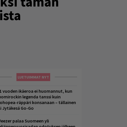
yksi tämän
ista
LUETUIMMAT NYT
1 vuoden ikäeroa ei huomannut, kun
uomirockin legenda tanssi kuin
lohopea-räppäri konsanaan – tällainen
li Jytäkesä Go-Go
eezer palaa Suomeen yli
eljännesvuosisadan odotuksen jälkeen