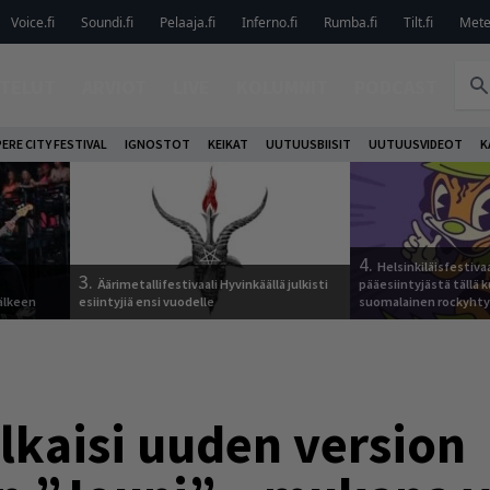
Voice.fi
Soundi.fi
Pelaaja.fi
Inferno.fi
Rumba.fi
Tilt.fi
Metel
TELUT
ARVIOT
LIVE
KOLUMNIT
PODCAST
ERE CITY FESTIVAL
IGNOSTOT
KEIKAT
UUTUUSBIISIT
UUTUUSVIDEOT
K
4.
Helsinkiläisfestiva
3.
Äärimetallifestivaali Hyvinkäällä julkisti
pääesiintyjästä tällä k
älkeen
esiintyjiä ensi vuodelle
suomalainen rockyhty
lkaisi uuden version