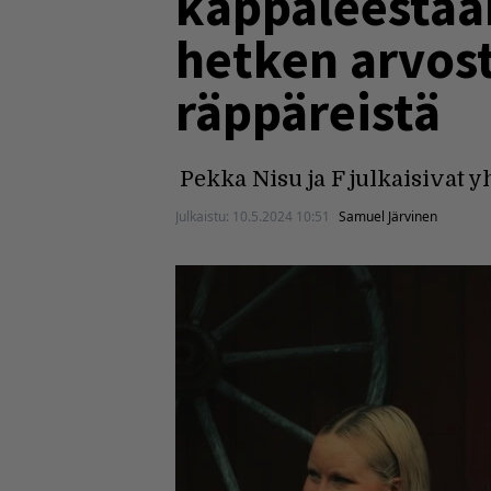
kappaleestaa
hetken arvos
räppäreistä
Pekka Nisu ja F julkaisivat 
Julkaistu:
10.5.2024 10:51
Samuel Järvinen