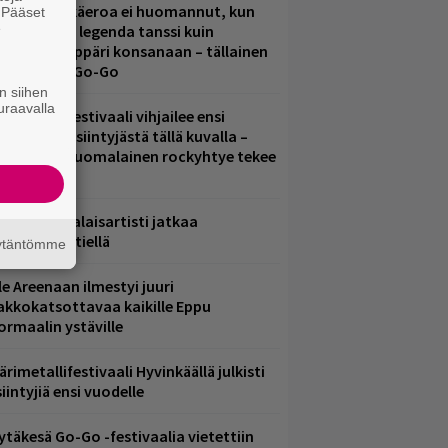
1 vuoden ikäeroa ei huomannut, kun
. Pääset
e
uomirockin legenda tanssi kuin
lohopea-räppäri konsanaan – tällainen
li Jytäkesä Go-Go
n siihen
uraavalla
elsinkiläisfestivaali vihjailee ensi
uoden pääesiintyjästä tällä kuvalla –
akastettu suomalainen rockyhtye tekee
aluun?
ämä suomalaisartisti jatkaa
nnätyksien tiellä
äytäntömme
le Areenaan ilmestyi juuri
akkokatsottavaa kaikille Eppu
ormaalin ystäville
ärimetallifestivaali Hyvinkäällä julkisti
iintyjiä ensi vuodelle
ytäkesä Go-Go -festivaalia vietettiin