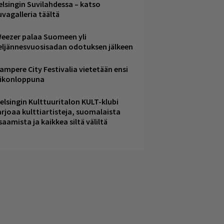
elsingin Suvilahdessa – katso
uvagalleria täältä
eezer palaa Suomeen yli
eljännesvuosisadan odotuksen jälkeen
ampere City Festivalia vietetään ensi
iikonloppuna
elsingin Kulttuuritalon KULT-klubi
arjoaa kulttiartisteja, suomalaista
saamista ja kaikkea siltä väliltä