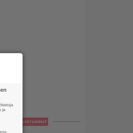
sen
tietoja
 ja
LUETUIMMAT
toja