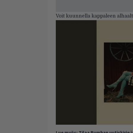
Voit kuunnella kappaleen alhaalt
Lue myös:
Tilaa Rumban uutiskirje 