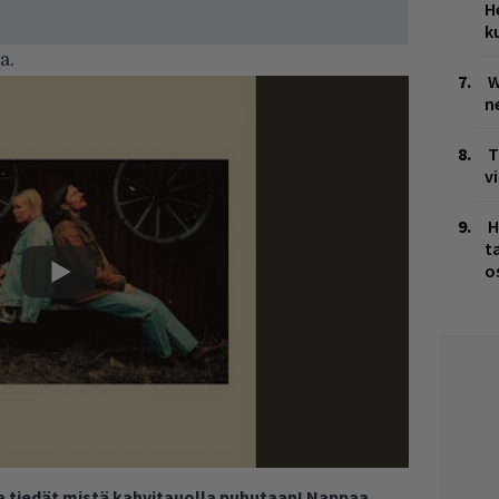
H
k
a.
W
n
T
v
H
t
o
ja tiedät mistä kahvitauolla puhutaan! Nappaa