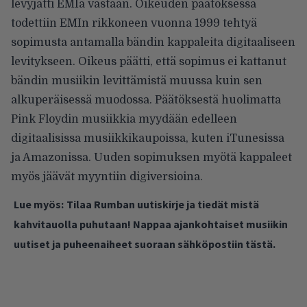
levyjätti EMIä vastaan. Oikeuden päätöksessä
todettiin EMIn rikkoneen vuonna 1999 tehtyä
sopimusta antamalla bändin kappaleita digitaaliseen
levitykseen. Oikeus päätti, että sopimus ei kattanut
bändin musiikin levittämistä muussa kuin sen
alkuperäisessä muodossa. Päätöksestä huolimatta
Pink Floydin musiikkia myydään edelleen
digitaalisissa musiikkikaupoissa, kuten iTunesissa
ja Amazonissa. Uuden sopimuksen myötä kappaleet
myös jäävät myyntiin digiversioina.
Lue myös:
Tilaa Rumban uutiskirje ja tiedät mistä
kahvitauolla puhutaan! Nappaa ajankohtaiset musiikin
uutiset ja puheenaiheet suoraan sähköpostiin tästä.