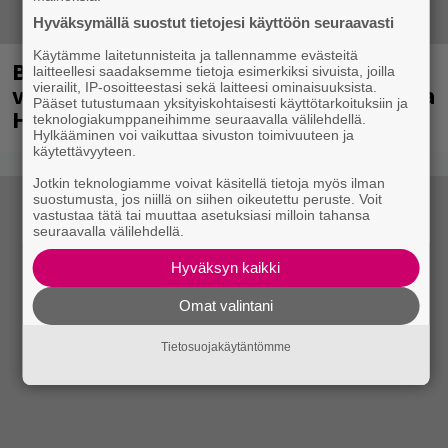
Hyväksymällä suostut tietojesi käyttöön seuraavasti
Käytämme laitetunnisteita ja tallennamme evästeitä
Blind Channel palaa puolentoista
laitteellesi saadaksemme tietoja esimerkiksi sivuista, joilla
vierailit, IP-osoitteestasi sekä laitteesi ominaisuuksista.
vuoden tauolta – uusi levy ja jättikeikka
Pääset tutustumaan yksityiskohtaisesti käyttötarkoituksiin ja
Helsingissä tulossa
teknologiakumppaneihimme seuraavalla välilehdellä.
Hylkääminen voi vaikuttaa sivuston toimivuuteen ja
käytettävyyteen.
Jotkin teknologiamme voivat käsitellä tietoja myös ilman
suostumusta, jos niillä on siihen oikeutettu peruste. Voit
vastustaa tätä tai muuttaa asetuksiasi milloin tahansa
seuraavalla välilehdellä.
Hyväksyn kaikki
Omat valintani
Tietosuojakäytäntömme