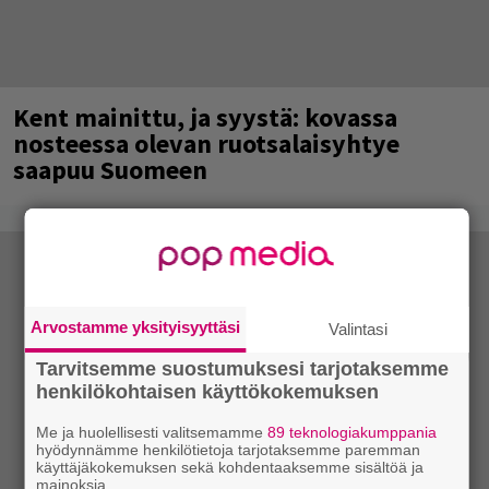
Kent mainittu, ja syystä: kovassa
nosteessa olevan ruotsalaisyhtye
saapuu Suomeen
Arvostamme yksityisyyttäsi
Valintasi
Tarvitsemme suostumuksesi tarjotaksemme
henkilökohtaisen käyttökokemuksen
Me ja huolellisesti valitsemamme
89 teknologiakumppania
hyödynnämme henkilötietoja tarjotaksemme paremman
käyttäjäkokemuksen sekä kohdentaaksemme sisältöä ja
mainoksia.