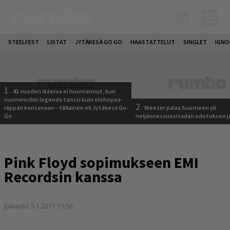
STEELFEST
LISTAT
JYTÄKESÄ GO GO
HAASTATTELUT
SINGLET
IGN
1.
41 vuoden ikäeroa ei huomannut, kun
suomirockin legenda tanssi kuin elohopea-
2.
räppäri konsanaan – tällainen oli Jytäkesä Go-
Weezer palaa Suomeen yli
Go
neljännesvuosisadan odotuksen j
Pink Floyd sopimukseen EMI
Recordsin kanssa
Julkaistu:
5.1.2011 15:56