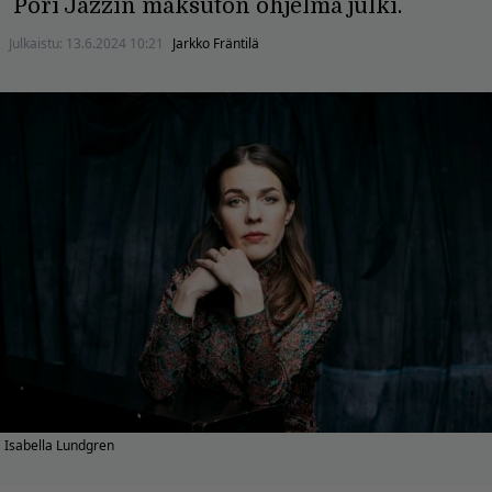
Pori Jazzin maksuton ohjelma julki.
Julkaistu:
13.6.2024 10:21
Jarkko Fräntilä
Isabella Lundgren