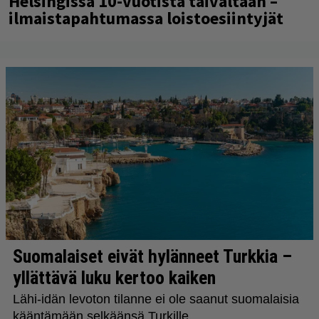
Helsingissä 10-vuotista taivaltaan –
ilmaistapahtumassa loistoesiintyjät