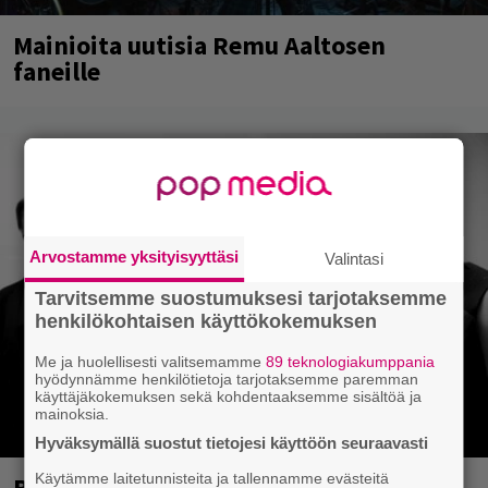
Mainioita uutisia Remu Aaltosen
faneille
Arvostamme yksityisyyttäsi
Valintasi
Tarvitsemme suostumuksesi tarjotaksemme
henkilökohtaisen käyttökokemuksen
Me ja huolellisesti valitsemamme
89 teknologiakumppania
hyödynnämme henkilötietoja tarjotaksemme paremman
käyttäjäkokemuksen sekä kohdentaaksemme sisältöä ja
mainoksia.
Hyväksymällä suostut tietojesi käyttöön seuraavasti
Käytämme laitetunnisteita ja tallennamme evästeitä
Blind Channel palasi tauolta – tältä