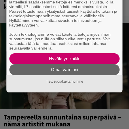
laitteellesi saadaksemme tietoja esimerkiksi sivuista, joilla
kuulostaa uusi musiikki
vierailit, IP-osoitteestasi sekä laitteesi ominaisuuksista.
Pääset tutustumaan yksityiskohtaisesti käyttötarkoituksiin ja
teknologiakumppaneihimme seuraavalla välilehdellä.
Hylkääminen voi vaikuttaa sivuston toimivuuteen ja
käytettävyyteen.
Jotkin teknologiamme voivat käsitellä tietoja myös ilman
suostumusta, jos niillä on siihen oikeutettu peruste. Voit
vastustaa tätä tai muuttaa asetuksiasi milloin tahansa
seuraavalla välilehdellä.
Hyväksyn kaikki
Omat valintani
Tietosuojakäytäntömme
Tampereella sunnuntaina superpäivä –
nämä artistit mukana