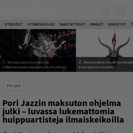
STEELFEST
JYTÄKESÄ GO GO
HAASTATTELUT
SINGLET
IGNOSTOT
T
1.
2.
Weezer palaa Suomeen yli
Äärimetallifestivaali Hyvinkäällä
neljännesvuosisadan odotuksen jälkeen
esiintyjiä ensi vuodelle
Pori Jazz
Pori Jazzin maksuton ohjelma
julki – luvassa lukemattomia
huippuartisteja ilmaiskeikoilla