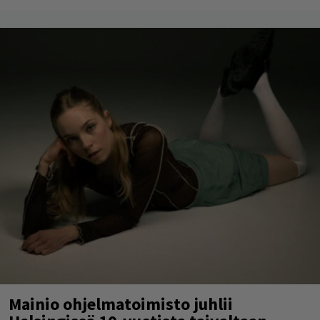
Mainio ohjelmatoimisto juhlii