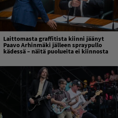
Laittomasta graffitista kiinni jäänyt
Paavo Arhinmäki jälleen spraypullo
kädessä – näitä puolueita ei kiinnosta