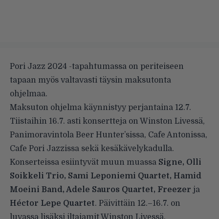
Pori Jazz 2024 -tapahtumassa on periteiseen
tapaan myös valtavasti täysin maksutonta
ohjelmaa.
Maksuton ohjelma käynnistyy perjantaina 12.7.
Tiistaihin 16.7. asti konsertteja on Winston Livessä,
Panimoravintola Beer Hunter’sissa, Cafe Antonissa,
Cafe Pori Jazzissa sekä kesäkävelykadulla.
Konserteissa esiintyvät muun muassa
Signe, Olli
Soikkeli Trio, Sami Leponiemi Quartet, Hamid
Moeini Band, Adele Sauros Quartet, Freezer
ja
Héctor Lepe Quartet
. Päivittäin 12.–16.7. on
luvassa lisäksi iltajamit Winston Livessä.