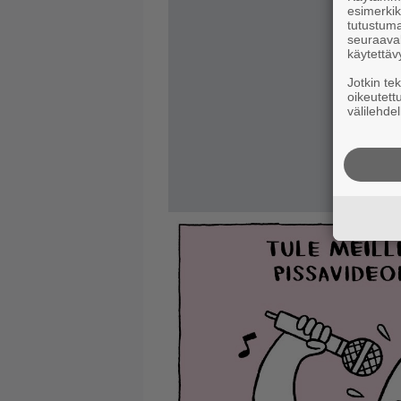
esimerkiks
tutustuma
seuraaval
käytettäv
Jotkin te
oikeutett
välilehdel