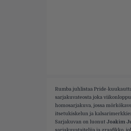
Rumba juhlistaa Pride-kuukautta
sarjakuvateosta joka viikonloppu
homosarjakuva, jossa mörkökaveru
itsetukiskelun ja kalsarimerkki
Sarjakuvan on luonut
Joakim J
sarjakuvataitelija ja graafikko, 