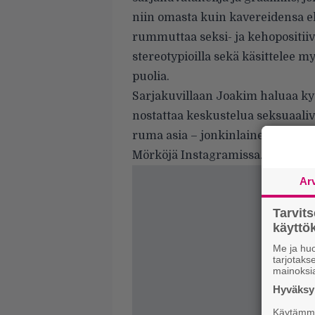
niin omasta kuin kavereidensa e
rummuttaa seksi- ja kehopositii
stereotypioilla sekä käsittelee my
puolia.
Sarjakuvillaan Joakim haluaa kys
nostattaa keskustelua seksuaaliv
ruma asia – jonkinlainen mörkö 
Mörköjä Instagramissa
.
Ar
Tarvit
käytt
Me ja huo
tarjotak
mainoksi
Hyväksym
Käytämme 