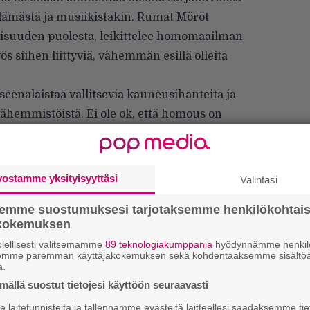
lämästä ja musiikistakin. Rumat Möröt
visuuden puolesta, leikittelee homomaailman
ös siihen liittyviä, vähemmän esillä olleita
eenalaistaa vallitsevia kauneusihanteita ja
ähemmistöistä. Ei ole ok, että homous on
– vielä nykypäivänäkin. Seuraa
Rumia
vostamme yksityisyyttäsi
Valintasi
semme suostumuksesi tarjotaksemme henkilökohtai
ökokemuksen
W
lellisesti valitsemamme
89 teknologiakumppania
hyödynnämme henkilö
n
semme paremman käyttäjäkokemuksen sekä kohdentaaksemme sisältöä
a.
ällä suostut tietojesi käyttöön seuraavasti
H
A
laitetunnisteita ja tallennamme evästeitä laitteellesi saadaksemme tie