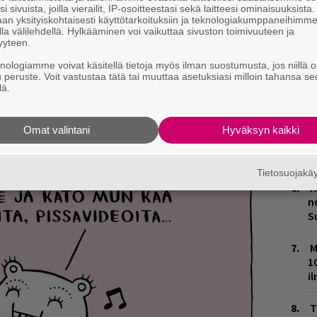
m
i sivuista, joilla vierailit, IP-osoitteestasi sekä laitteesi ominaisuuksista
an yksityiskohtaisesti käyttötarkoituksiin ja teknologiakumppaneihimm
la välilehdellä. Hylkääminen voi vaikuttaa sivuston toimivuuteen ja
L
yyteen.
P
k
knologiamme voivat käsitellä tietoja myös ilman suostumusta, jos niillä o
u peruste. Voit vastustaa tätä tai muuttaa asetuksiasi milloin tahansa se
lä.
M
H
Omat valintani
Hyväksyn kaikki
t
o
Tietosuojak
K
n
S
M
1
i
T