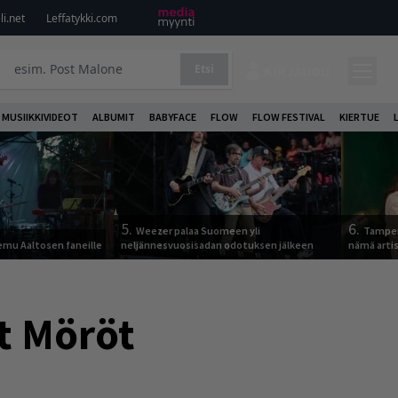
i.net
Leffatykki.com
Etsi
KIRJAUDU
MUSIIKKIVIDEOT
ALBUMIT
BABYFACE
FLOW
FLOW FESTIVAL
KIERTUE
5.
6.
Weezer palaa Suomeen yli
Tamper
Remu Aaltosen faneille
neljännesvuosisadan odotuksen jälkeen
nämä arti
t Möröt