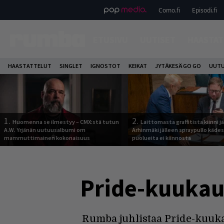
Como.fi
Episodi.fi
ETUSIVU
UUTISET
HAASTAT
HAASTATTELUT
SINGLET
IGNOSTOT
KEIKAT
JYTÄKESÄ GO GO
UUTU
1.
2.
Huomenna se ilmestyy – CMX:stä tutun
Laittomasta graffitista kiinni 
A.W. Yrjänän uutuusalbumi om
Arhinmäki jälleen spraypullo kädes
mammuttimainen kokonaisuus
puolueita ei kiinnosta
Pride-kuukau
Rumba juhlistaa Pride-kuuka