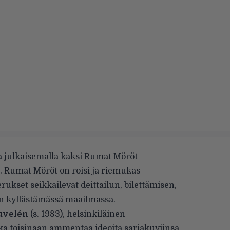
 julkaisemalla kaksi Rumat Möröt -
. Rumat Möröt on roisi ja riemukas
kset seikkailevat deittailun, bilettämisen,
en kyllästämässä maailmassa.
uvelén
(s. 1983), helsinkiläinen
joka toisinaan ammentaa ideoita sarjakuviinsa