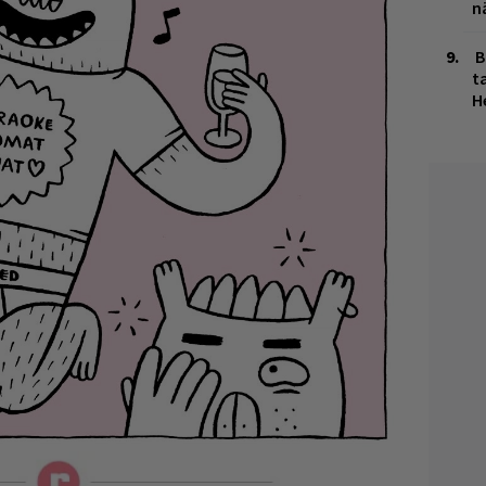
n
B
ta
H