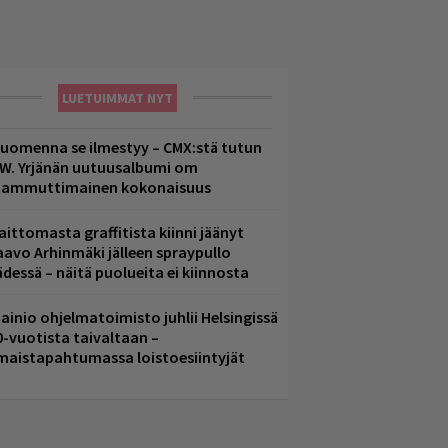
LUETUIMMAT NYT
uomenna se ilmestyy – CMX:stä tutun
.W. Yrjänän uutuusalbumi om
ammuttimainen kokonaisuus
aittomasta graffitista kiinni jäänyt
aavo Arhinmäki jälleen spraypullo
ädessä – näitä puolueita ei kiinnosta
ainio ohjelmatoimisto juhlii Helsingissä
0-vuotista taivaltaan –
lmaistapahtumassa loistoesiintyjät