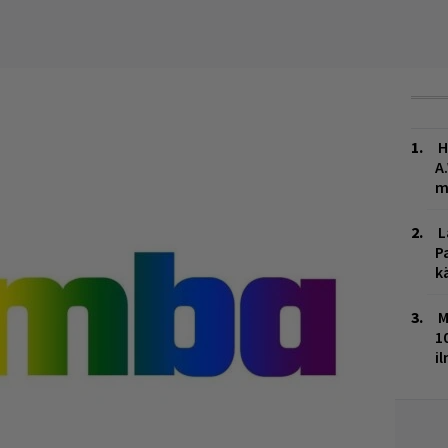
H
A
m
L
P
k
M
1
i