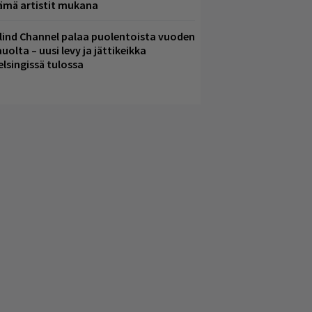
ämä artistit mukana
lind Channel palaa puolentoista vuoden
uolta – uusi levy ja jättikeikka
elsingissä tulossa