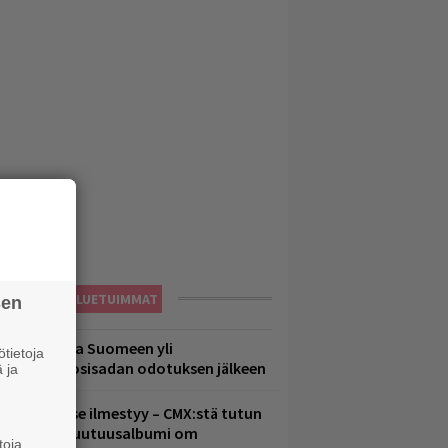
LUETUIMMAT
sen
eezer palaa Suomeen yli
tietoja
eljännesvuosisadan odotuksen jälkeen
 ja
uomenna se ilmestyy – CMX:stä tutun
.W. Yrjänän uutuusalbumi om
toja