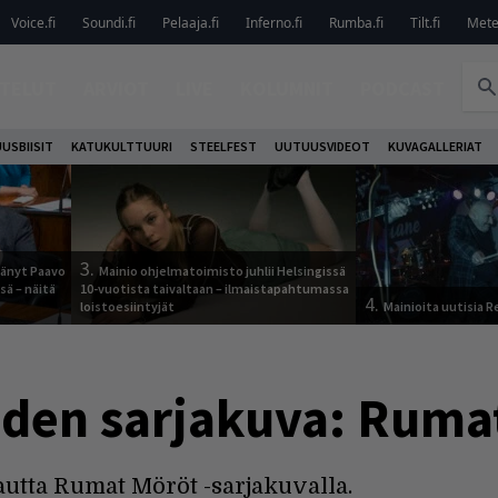
Voice.fi
Soundi.fi
Pelaaja.fi
Inferno.fi
Rumba.fi
Tilt.fi
Metel
TELUT
ARVIOT
LIVE
KOLUMNIT
PODCAST
USBIISIT
KATUKULTTUURI
STEELFEST
UUTUUSVIDEOT
KUVAGALLERIAT
3.
jäänyt Paavo
Mainio ohjelmatoimisto juhlii Helsingissä
sä – näitä
10-vuotista taivaltaan – ilmaistapahtumassa
4.
loistoesiintyjät
Mainioita uutisia 
den sarjakuva: Ruma
utta Rumat Möröt -sarjakuvalla.