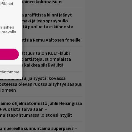
ammuttimainen kokonaisuus
. Pääset
e
aittomasta graffitista kiinni jäänyt
aavo Arhinmäki jälleen spraypullo
ädessä – näitä puolueita ei kiinnosta
n siihen
uraavalla
ainioita uutisia Remu Aaltosen faneille
elsingin Kulttuuritalon KULT-klubi
arjoaa kulttiartisteja, suomalaista
saamista ja kaikkea siltä väliltä
äytäntömme
ent mainittu, ja syystä: kovassa
osteessa olevan ruotsalaisyhtye saapuu
uomeen
ainio ohjelmatoimisto juhlii Helsingissä
0-vuotista taivaltaan –
lmaistapahtumassa loistoesiintyjät
ampereella sunnuntaina superpäivä –