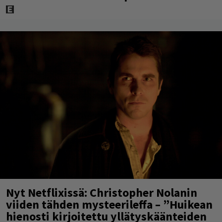
Nyt Netflixissä: Christopher Nolanin
viiden tähden mysteerileffa – ”Huikean
hienosti kirjoitettu yllätyskäänteiden