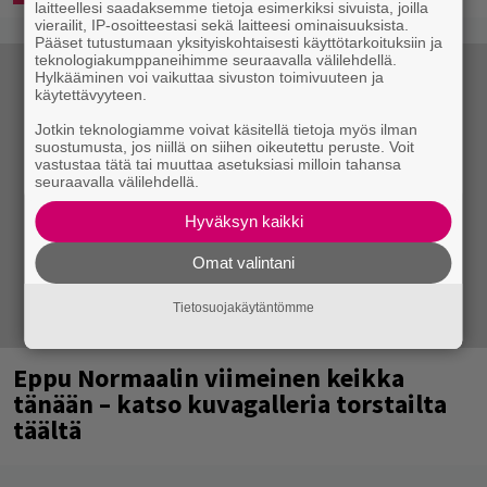
laitteellesi saadaksemme tietoja esimerkiksi sivuista, joilla
vierailit, IP-osoitteestasi sekä laitteesi ominaisuuksista.
Pääset tutustumaan yksityiskohtaisesti käyttötarkoituksiin ja
teknologiakumppaneihimme seuraavalla välilehdellä.
Hylkääminen voi vaikuttaa sivuston toimivuuteen ja
käytettävyyteen.
Jotkin teknologiamme voivat käsitellä tietoja myös ilman
suostumusta, jos niillä on siihen oikeutettu peruste. Voit
vastustaa tätä tai muuttaa asetuksiasi milloin tahansa
seuraavalla välilehdellä.
Hyväksyn kaikki
Omat valintani
Tietosuojakäytäntömme
Eppu Normaalin viimeinen keikka
tänään – katso kuvagalleria torstailta
täältä