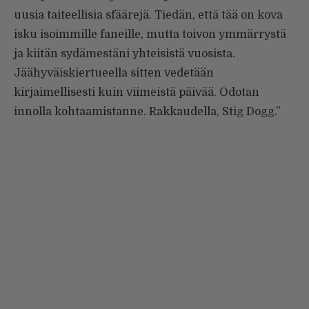
uusia taiteellisia sfäärejä. Tiedän, että tää on kova
isku isoimmille faneille, mutta toivon ymmärrystä
ja kiitän sydämestäni yhteisistä vuosista.
Jäähyväiskiertueella sitten vedetään
kirjaimellisesti kuin viimeistä päivää. Odotan
innolla kohtaamistanne. Rakkaudella, Stig Dogg.”