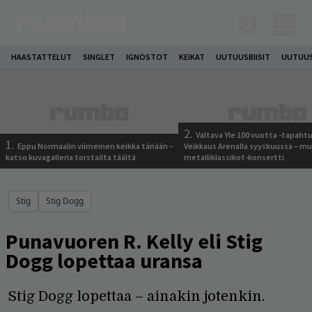
HAASTATTELUT
SINGLET
IGNOSTOT
KEIKAT
UUTUUSBIISIT
UUTUUS
2.
Valtava Yle 100 vuotta -tapah
1.
Eppu Normaalin viimeinen keikka tänään –
Veikkaus Arenalla syyskuussa – m
katso kuvagalleria torstailta täältä
metalliklassikot-konsertti
Stig
Stig Dogg
Punavuoren R. Kelly eli Stig
Dogg lopettaa uransa
Stig Dogg lopettaa – ainakin jotenkin.