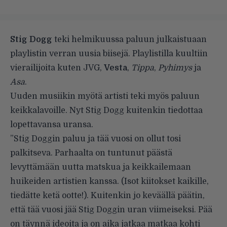
Stig Dogg
teki helmikuussa paluun julkaistuaan
playlistin verran uusia biisejä. Playlistilla kuultiin
vierailijoita kuten JVG,
Vesta
,
Tippa
,
Pyhimys
ja
Asa
.
Uuden musiikin myötä artisti teki myös paluun
keikkalavoille. Nyt Stig Dogg kuitenkin tiedottaa
lopettavansa uransa.
”Stig Doggin paluu ja tää vuosi on ollut tosi
palkitseva. Parhaalta on tuntunut päästä
levyttämään uutta matskua ja keikkailemaan
huikeiden artistien kanssa. (Isot kiitokset kaikille,
tiedätte ketä ootte!). Kuitenkin jo keväällä päätin,
että tää vuosi jää Stig Doggin uran viimeiseksi. Pää
on täynnä ideoita ja on aika jatkaa matkaa kohti