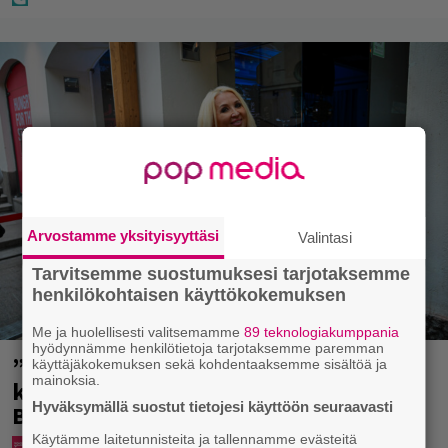
Arvostamme yksityisyyttäsi
Valintasi
Tarvitsemme suostumuksesi tarjotaksemme
henkilökohtaisen käyttökokemuksen
Me ja huolellisesti valitsemamme
89 teknologiakumppania
hyödynnämme henkilötietoja tarjotaksemme paremman
”Mitä isompi vehje, sen paremmin
käyttäjäkokemuksen sekä kohdentaaksemme sisältöä ja
mainoksia.
kulkee” – Susanna Penttilä suuntasi
Hyväksymällä suostut tietojesi käyttöön seuraavasti
Bangbussinsa Helsingin keskustaan
Käytämme laitetunnisteita ja tallennamme evästeitä