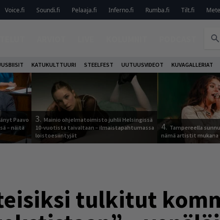
Voice.fi
Soundi.fi
Pelaaja.fi
Inferno.fi
Rumba.fi
Tilt.fi
Metel
TELUT
ARVIOT
LIVE
KOLUMNIT
PODCAST
USBIISIT
KATUKULTTUURI
STEELFEST
UUTUUSVIDEOT
KUVAGALLERIAT
3.
jäänyt Paavo
Mainio ohjelmatoimisto juhlii Helsingissä
4.
sä – näitä
10-vuotista taivaltaan – ilmaistapahtumassa
Tampereella sunnu
loistoesiintyjät
nämä artistit mukana
eisiksi tulkitut kom