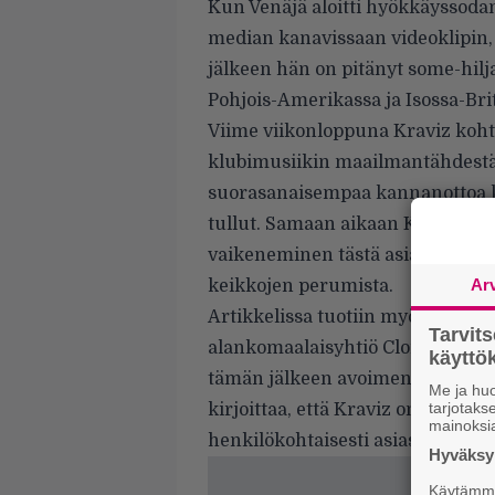
Kun Venäjä aloitti hyökkäyssod
median kanavissaan videoklipin, j
jälkeen hän on pitänyt some-hilja
Pohjois-Amerikassa ja Isossa-Bri
Viime viikonloppuna Kraviz kohtas
klubimusiikin maailmantähdestä. 
suorasanaisempaa kannanottoa kot
tullut. Samaan aikaan Kraviz on 
vaikeneminen tästä asiassa on tie
Ar
keikkojen perumista.
Artikkelissa tuotiin myös ilmi, 
Tarvit
alankomaalaisyhtiö Clonen kanssa
käytt
tämän jälkeen avoimen kirjeen, 
Me ja huo
tarjotak
kirjoittaa, että Kraviz on kieltäy
mainoksi
henkilökohtaisesti asiasta.
Hyväksym
Käytämme 