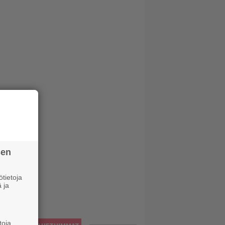
sen
tietoja
 ja
toja