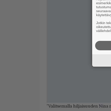
esimerkiks
tutustuma
seuraaval
käytettäv
Jotkin te
oikeutett
välilehdel
”Valitsemalla hiljaisuuden Nina 