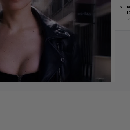
M
1
i