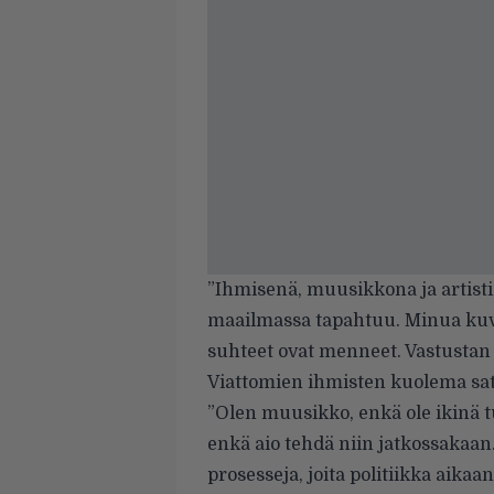
”Ihmisenä, muusikkona ja artistin
maailmassa tapahtuu. Minua kuvo
suhteet ovat menneet. Vastustan 
Viattomien ihmisten kuolema satu
”Olen muusikko, enkä ole ikinä tuk
enkä aio tehdä niin jatkossakaan.
prosesseja, joita politiikka aika