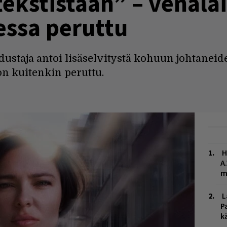
tekstistaan” – venälä
ssa peruttu
ustaja antoi lisäselvitystä kohuun johtaneid
n kuitenkin peruttu.
H
A
m
L
P
k