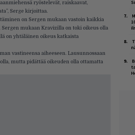
S
aanmiehensä ryöstelevät, raiskaavat,
a”, Serge kirjoittaa.
M
ättäminen on Sergen mukaan vastoin kaikkia
1
i
. Sergen mukaan Kravizilla on toki oikeus olla
lä on yhtäläinen oikeus katkaista
T
n
la oman vastineensa aiheeseen. Lausunnossaan
B
olla, mutta pidättää oikeuden olla ottamatta
ta
H