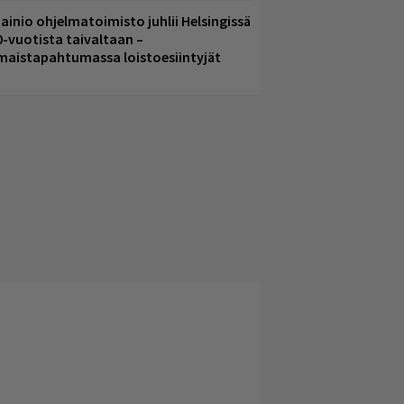
ainio ohjelmatoimisto juhlii Helsingissä
0-vuotista taivaltaan –
lmaistapahtumassa loistoesiintyjät