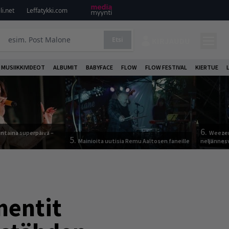
i.net
Leffatykki.com
Etsi
KIRJAUDU
MUSIIKKIVIDEOT
ALBUMIT
BABYFACE
FLOW
FLOW FESTIVAL
KIERTUE
6.
ntaina superpäivä –
Weezer
5.
Mainioita uutisia Remu Aaltosen faneille
neljännes
mentit