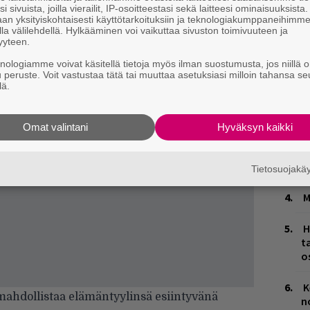
i sivuista, joilla vierailit, IP-osoitteestasi sekä laitteesi ominaisuuksista
an yksityiskohtaisesti käyttötarkoituksiin ja teknologiakumppaneihimm
la välilehdellä. Hylkääminen voi vaikuttaa sivuston toimivuuteen ja
W
yyteen.
n
knologiamme voivat käsitellä tietoja myös ilman suostumusta, jos niillä o
u peruste. Voit vastustaa tätä tai muuttaa asetuksiasi milloin tahansa se
H
lä.
A
m
Omat valintani
Hyväksyn kaikki
L
P
k
Tietosuojak
M
H
t
o
K
mahdollistaa elämäntyylinsä esiintyvänä
n