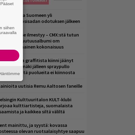
LUETUIMMAT
. Pääset
e
eezer palaa Suomeen yli
eljännesvuosisadan odotuksen jälkeen
n siihen
uraavalla
uomenna se ilmestyy – CMX:stä tutun
.W. Yrjänän uutuusalbumi om
ammuttimainen kokonaisuus
aittomasta graffitista kiinni jäänyt
aavo Arhinmäki jälleen spraypullo
ädessä – näitä puolueita ei kiinnosta
äytäntömme
ainioita uutisia Remu Aaltosen faneille
elsingin Kulttuuritalon KULT-klubi
arjoaa kulttiartisteja, suomalaista
saamista ja kaikkea siltä väliltä
ent mainittu, ja syystä: kovassa
osteessa olevan ruotsalaisyhtye saapuu