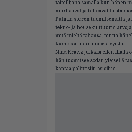
taiteilijana samalla kun hänen m
murhaavat ja tuhoavat toista maat
Putinin sorron tuomitsematta j
tekno- ja housekulttuurin arvoja
mitä mieltä tahansa, mutta hänel
kumppanuus samoista syistä.
Nina Kraviz julkaisi eilen illal
hän tuomitsee sodan yleisellä tas
kantaa poliittisiin asioihin.