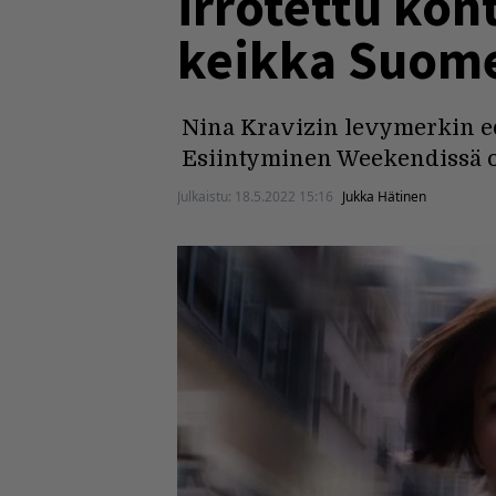
irrotettu kon
keikka Suome
Nina Kravizin levymerkin ed
Esiintyminen Weekendissä o
Julkaistu:
18.5.2022 15:16
Jukka Hätinen