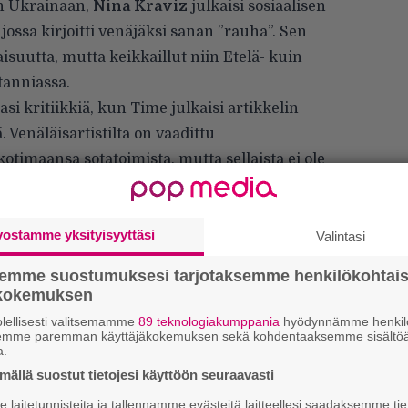
an Ukrainaan,
Nina Kraviz
julkaisi sosiaalisen
ossa kirjoitti venäjäksi sanan ”rauha”. Sen
isuutta, mutta keikkaillut niin Etelä- kuin
tanniassa.
i kritiikkiä, kun Time julkaisi artikkelin
Venäläisartistilta on vaadittu
imaansa sotatoimista, mutta sellaista ei ole
saanut jatkaa kiertämistä, vaikka
nnyt monille muille venäläisartisteille
vostamme yksityisyyttäsi
Valintasi
että Kravizin Trip-levymerkin jakelusopimus
semme suostumuksesi tarjotaksemme henkilökohtai
 on irtisanottu. Clone-johtaja
Serge
julkaisi
ökokemuksen
jossa kertoi oman kantansa asiaan. Hän
lellisesti valitsemamme
89 teknologiakumppania
hyödynnämme henkilö
semme paremman käyttäjäkokemuksen sekä kohdentaaksemme sisältöä
tynyt toistuvasti keskustelemasta
a.
ällä suostut tietojesi käyttöön seuraavasti
laitetunnisteita ja tallennamme evästeitä laitteellesi saadaksemme tie