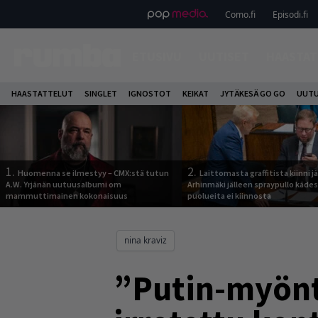
Como.fi
Episodi.fi
ETUSIVU
UUTISET
HAASTAT
HAASTATTELUT
SINGLET
IGNOSTOT
KEIKAT
JYTÄKESÄ GO GO
UUTU
1.
2.
Huomenna se ilmestyy – CMX:stä tutun
Laittomasta graffitista kiinni 
A.W. Yrjänän uutuusalbumi om
Arhinmäki jälleen spraypullo kädes
mammuttimainen kokonaisuus
puolueita ei kiinnosta
nina kraviz
”Putin-myönt