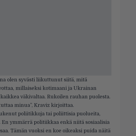
a olen syvästi liikuttunut siitä, mitä
ttaa, millaiseksi kotimaani ja Ukrainan
kaikkea väkivaltaa. Rukoilen rauhan puolesta.
ttaa minua”, Kraviz kirjoittaa.
enut poliitikkoja tai poliittisia puolueita,
 En ymmärrä politiikkaa enkä niitä sosiaalisia
ansaa. Tämän vuoksi en koe oikeaksi puida näitä