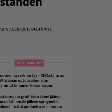
istähden
en seikkojen suhteen.
LUETUIMMAT NYT
uomenna se ilmestyy – CMX:stä tutun
.W. Yrjänän uutuusalbumi om
ammuttimainen kokonaisuus
aittomasta graffitista kiinni jäänyt
aavo Arhinmäki jälleen spraypullo
ädessä – näitä puolueita ei kiinnosta