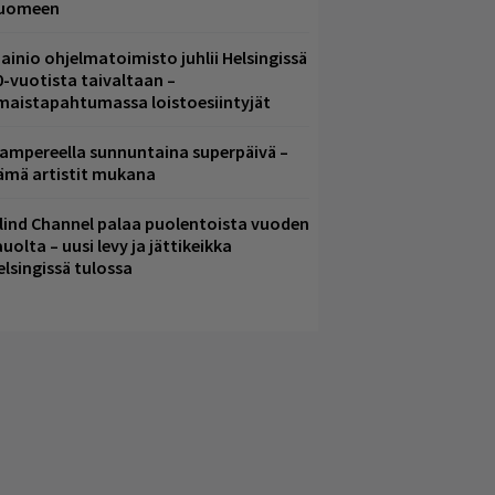
uomeen
ainio ohjelmatoimisto juhlii Helsingissä
0-vuotista taivaltaan –
lmaistapahtumassa loistoesiintyjät
ampereella sunnuntaina superpäivä –
ämä artistit mukana
lind Channel palaa puolentoista vuoden
uolta – uusi levy ja jättikeikka
elsingissä tulossa