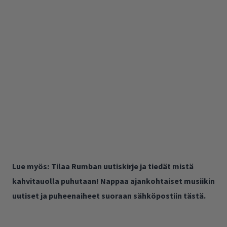
Lue myös:
Tilaa Rumban uutiskirje ja tiedät mistä
kahvitauolla puhutaan! Nappaa ajankohtaiset musiikin
uutiset ja puheenaiheet suoraan sähköpostiin tästä.