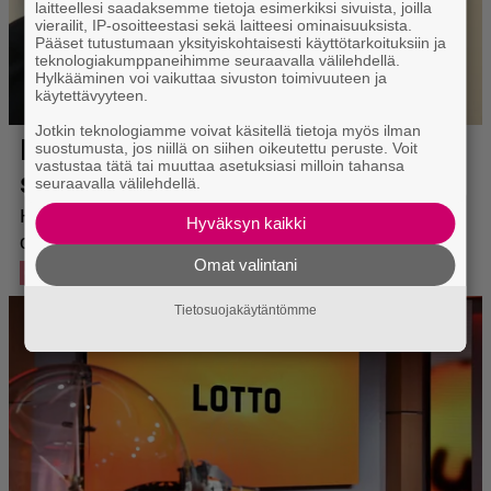
laitteellesi saadaksemme tietoja esimerkiksi sivuista, joilla
vierailit, IP-osoitteestasi sekä laitteesi ominaisuuksista.
Pääset tutustumaan yksityiskohtaisesti käyttötarkoituksiin ja
teknologiakumppaneihimme seuraavalla välilehdellä.
Hylkääminen voi vaikuttaa sivuston toimivuuteen ja
käytettävyyteen.
Jotkin teknologiamme voivat käsitellä tietoja myös ilman
suostumusta, jos niillä on siihen oikeutettu peruste. Voit
vastustaa tätä tai muuttaa asetuksiasi milloin tahansa
seuraavalla välilehdellä.
Hyväksyn kaikki
Omat valintani
Tietosuojakäytäntömme