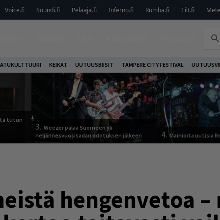
Voice.fi
Soundi.fi
Pelaaja.fi
Inferno.fi
Rumba.fi
Tilt.fi
Metel
TELUT
ARVIOT
LIVE
KOLUMNIT
PODCAST
ATUKULTTUURI
KEIKAT
UUTUUSBIISIT
TAMPERE CITY FESTIVAL
UUTUUSVI
tä tutun
3.
Weezer palaa Suomeen yli
4.
neljännesvuosisadan odotuksen jälkeen
Mainioita uutisia 
meistä hengenvetoa – 