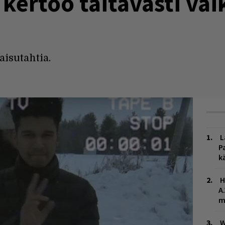
kertoo taitavasti vai
aisutahtia.
L
P
k
H
A
m
W