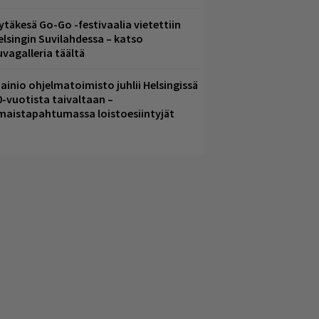
ytäkesä Go-Go -festivaalia vietettiin
elsingin Suvilahdessa – katso
uvagalleria täältä
ainio ohjelmatoimisto juhlii Helsingissä
0-vuotista taivaltaan –
lmaistapahtumassa loistoesiintyjät