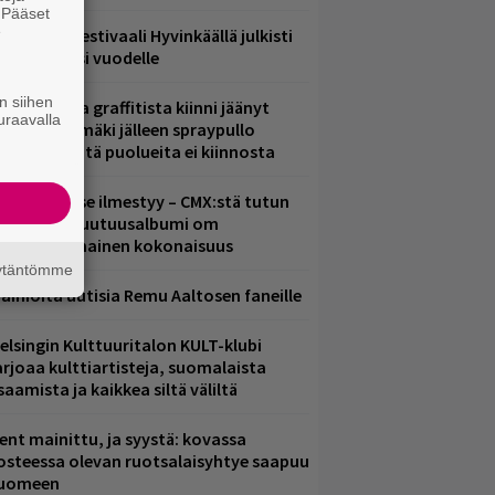
. Pääset
e
ärimetallifestivaali Hyvinkäällä julkisti
iintyjiä ensi vuodelle
n siihen
aittomasta graffitista kiinni jäänyt
uraavalla
aavo Arhinmäki jälleen spraypullo
ädessä – näitä puolueita ei kiinnosta
uomenna se ilmestyy – CMX:stä tutun
.W. Yrjänän uutuusalbumi om
ammuttimainen kokonaisuus
äytäntömme
ainioita uutisia Remu Aaltosen faneille
elsingin Kulttuuritalon KULT-klubi
arjoaa kulttiartisteja, suomalaista
saamista ja kaikkea siltä väliltä
ent mainittu, ja syystä: kovassa
osteessa olevan ruotsalaisyhtye saapuu
uomeen