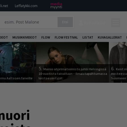
i.net
Leffatykki.com
Etsi
KIRJAUDU
DEOT
MUSIIKKIVIDEOT
FLOW
FLOW FESTIVAL
LISTAT
KUVAGALLERIAT
5.
6.
Mainio ohjelmatoimisto juhlii Helsingissä
Kent ma
10-vuotista taivaltaan – ilmaistapahtumassa
nosteessa
Remu Aaltosen faneille
loistoesiintyjät
Suomeen
nuori