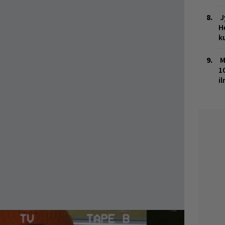
J
H
k
M
1
i