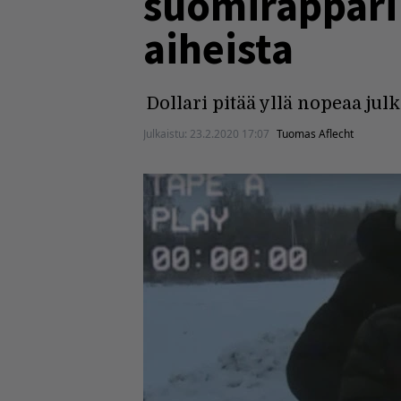
suomiräppäri 
aiheista
Dollari pitää yllä nopeaa julk
Julkaistu:
23.2.2020 17:07
Tuomas Aflecht