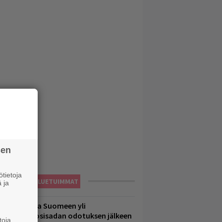
sen
tietoja
LUETUIMMAT
 ja
eezer palaa Suomeen yli
eljännesvuosisadan odotuksen jälkeen
toja