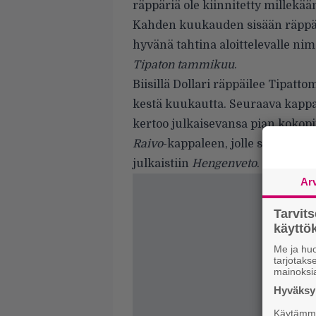
räppäriä ole kiinnitetty millekää
Kahden kuukauden sisään räppäri o
hyvänä tahtina aloittelevalle ni
Tipaton tammikuu
.
Biisillä Dollari räppäilee Tipatt
kestä kuukautta. Seuraava kapp
kertoo julkaisevansa pian kokopi
Raivo
-kappaleen, jolle saatiin s
julkaistiin
Hengenveto
.
Ar
Tarvit
käytt
Me ja huo
tarjotak
mainoksi
Hyväksym
Käytämme 