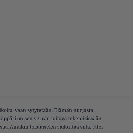
lusikoita, vaan sytytetään. Elämän nurjasta
a räppäri on sen verran taitava tekemisissään,
ää. Ainakin toistaiseksi vaikuttaa siltä, ettei