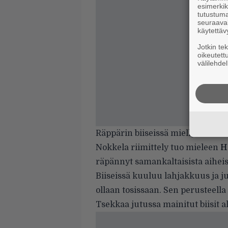
esimerkiks
tutustuma
seuraaval
käytettäv
Jotkin te
oikeutett
välilehdel
Räppärin biiseissä miellyttää vars
Nokkela riimittely tuo mieleen
H
räpännyt samankaltaisista aihei
Biiseissä kuuluu lahjakkuus ja j
ollaan tosissaan. Sen perusteella 
Tsekkaa jutussa mainitut biisit a