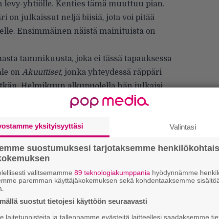
n levy-yhtiölle. Kenties tämä muuttuu pian.
n julkaissut neljä biisiä, jota voi pitää
melle. Ensimmäinen näistä mainituista on
omasta tammikuusta, joka ei tässä tapauksessa
ale on
Akuuttiset
, jonka yhteydessä räppäri
tkän. Helmikuun alkupuolella hän julkaisi
amalla musiikkivideo. Kuluvana viikonloppuna
vostamme yksityisyyttäsi
Valintasi
semme suostumuksesi tarjotaksemme henkilökohtai
ökokemuksen
lellisesti valitsemamme
89 teknologiakumppania
hyödynnämme henkilö
semme paremman käyttäjäkokemuksen sekä kohdentaaksemme sisältöä
a.
ällä suostut tietojesi käyttöön seuraavasti
W
n
laitetunnisteita ja tallennamme evästeitä laitteellesi saadaksemme tie