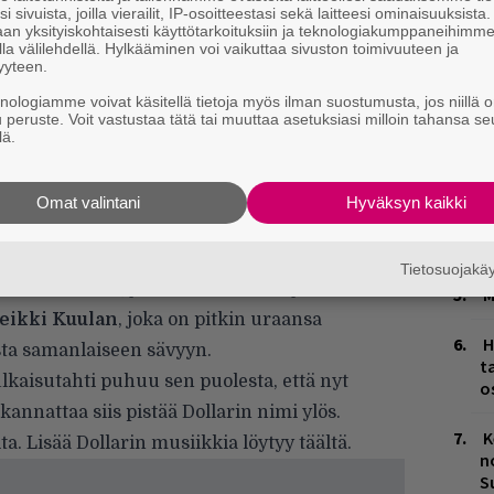
i sivuista, joilla vierailit, IP-osoitteestasi sekä laitteesi ominaisuuksista
an yksityiskohtaisesti käyttötarkoituksiin ja teknologiakumppaneihimm
Ä
la välilehdellä. Hylkääminen voi vaikuttaa sivuston toimivuuteen ja
es
yyteen.
knologiamme voivat käsitellä tietoja myös ilman suostumusta, jos niillä o
L
u peruste. Voit vastustaa tätä tai muuttaa asetuksiasi milloin tahansa se
P
lä.
k
H
Omat valintani
Hyväksyn kaikki
A
m
Tietosuojak
in vetreä flow, joka erottaa hänet joukosta.
M
eikki Kuulan
, joka on pitkin uraansa
H
sta samanlaiseen sävyyn.
t
ulkaisutahti puhuu sen puolesta, että nyt
o
kannattaa siis pistää Dollarin nimi ylös.
K
lta. Lisää Dollarin musiikkia löytyy
täältä
.
n
S