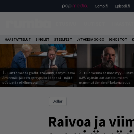
Como.fi
Episodi.fi
ETUSIVU
UUTISET
HAASTAT
HAASTATTELUT
SINGLET
STEELFEST
JYTÄKESÄ GO GO
IGNOSTOT
K
1.
2.
Laittomasta graffitista kiinni jäänyt Paavo
Huomenna se ilmestyy – CMX:s
Arhinmäki jälleen spraypullo kädessä – näitä
A.W. Yrjänän uutuusalbumi om
puolueita ei kiinnosta
mammuttimainen kokonaisuus
Dollari
Raivoa ja vii