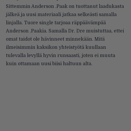
Sittemmin Anderson .Paak on tuottanut laadukasta
jälkeä ja uusi materiaali jatkaa selkeästi samalla
linjalla. Tuore single tarjoaa räppäävämpää
Anderson .Paakia. Samalla Dr. Dre muistuttaa, ettei
omat taidot ole hävinneet minnekään. Mitä
ilmeisimmin kaksikon yhteistyötä kuullaan
tulevalla levyllä hyvin runsaasti, joten ei muuta
kuin ottamaan uusi biisi haltuun alta.