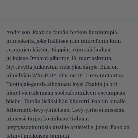
Anderson .Paak on tämän hetken kuumimpia
muusikoita, joka hallitsee niin mikrofonin kuin
rumpujen käytön. Räppäri-rumpali-laulaja
julkaisee Oxnard-albumin 16. marraskuuta.
Nyt levyltä julkaistiin vielä yksi single. Biisi on
nimeltään Who R U?. Biisi on Dr. Dren tuotantoa.
Tuottajalegenda aikoinaan löysi .Paakin ja otti
hänet vierailemaan sooloalbumilleen useampaan
biisiin. Tämän lisäksi hän kiinnitti .Paakin omalle
Aftermath-levy-yhtiölleen. Levy-yhtiö ei missään
nimessä tarjoa kovinkaan tiuhaan
levytyssopimuksia uusille artisteille, joten .Paak on
tehnyt melkoisen tempun.