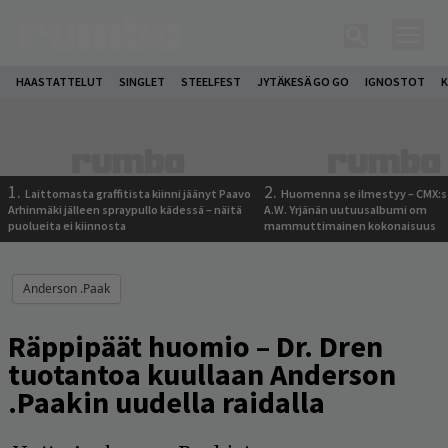
HAASTATTELUT
SINGLET
STEELFEST
JYTÄKESÄ GO GO
IGNOSTOT
K
1.
2.
Laittomasta graffitista kiinni jäänyt Paavo
Huomenna se ilmestyy – CMX:s
Arhinmäki jälleen spraypullo kädessä – näitä
A.W. Yrjänän uutuusalbumi om
puolueita ei kiinnosta
mammuttimainen kokonaisuus
Anderson .Paak
Räppipäät huomio – Dr. Dren
tuotantoa kuullaan Anderson
.Paakin uudella raidalla