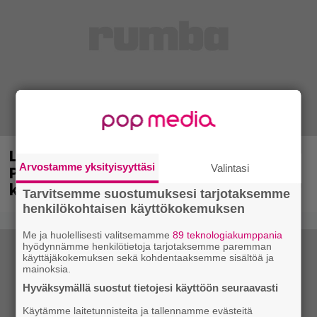
Laittomasta graffitista kiinni jäänyt
Arvostamme yksityisyyttäsi
Paavo Arhinmäki jälleen spraypullo
Valintasi
kädessä – näitä puolueita ei kiinnosta
Tarvitsemme suostumuksesi tarjotaksemme
henkilökohtaisen käyttökokemuksen
Me ja huolellisesti valitsemamme
89 teknologiakumppania
hyödynnämme henkilötietoja tarjotaksemme paremman
käyttäjäkokemuksen sekä kohdentaaksemme sisältöä ja
mainoksia.
Hyväksymällä suostut tietojesi käyttöön seuraavasti
Käytämme laitetunnisteita ja tallennamme evästeitä