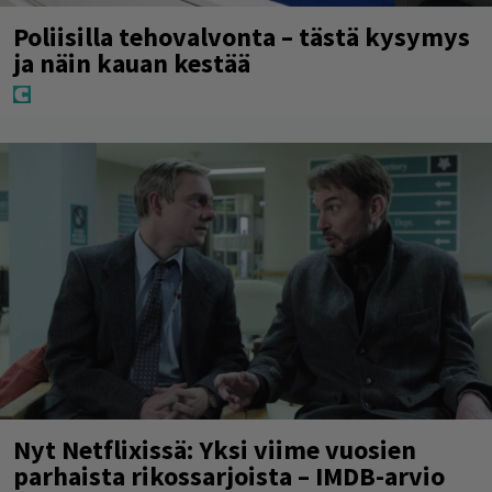
Poliisilla tehovalvonta – tästä kysymys
ja näin kauan kestää
Nyt Netflixissä: Yksi viime vuosien
parhaista rikossarjoista – IMDB-arvio