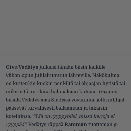
Oiva Vedätys
julkaisi tänään biisin kaikille
viikonlopun juhlahumuun lähteville. Näkökulma
on kuitenkin kuskin penkiltä tai ohjaajan hytistä tai
miksi sitä nyt ikinä haluaakaan kutsua:
Yövaunu
-
biisillä Vedätys ajaa Stadissa yövaunua, jotta juhlijat
pääsevät turvallisesti bailaamaan ja takaisin
koteihinsa.
”Tää on ryyppybiisi, missä kertoja ei
ryyppää”
, Vedätys räppää
Rammun
tuottaman g-