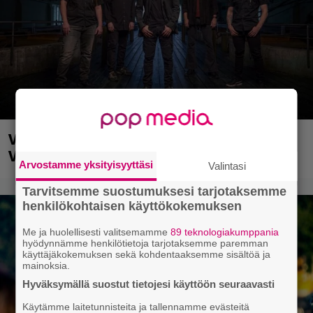
Vauhti kiihtyy myös ensi vuonna
Vantaalla
Arvostamme yksityisyyttäsi
Valintasi
Tarvitsemme suostumuksesi tarjotaksemme
henkilökohtaisen käyttökokemuksen
Me ja huolellisesti valitsemamme
89 teknologiakumppania
hyödynnämme henkilötietoja tarjotaksemme paremman
käyttäjäkokemuksen sekä kohdentaaksemme sisältöä ja
mainoksia.
Hyväksymällä suostut tietojesi käyttöön seuraavasti
Käytämme laitetunnisteita ja tallennamme evästeitä