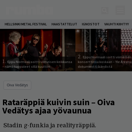
HELLSINKI METAL FESTIVAL
HAASTATTELUT
IGNOSTOT
VAUHTI KIIHTYY
2.
Eppu Normaali soitti viimeisen
1.
Eppu Normaali soitti viimeisen keikkansa
konserttinsa koskaan – Yle Areena
– nämä kappaleet sillä kuultiin
dokumentti bändistä
Oiva Vedätys
Rataräppiä kuivin suin – Oiva
Vedätys ajaa yövaunua
Stadin g-funkia ja realityräppiä.