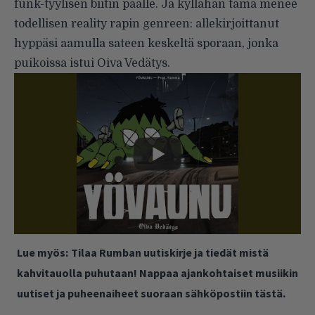
funk-tyylisen biitin päälle. Ja kyllähän tämä menee
todellisen reality rapin genreen: allekirjoittanut
hyppäsi aamulla sateen keskeltä sporaan, jonka
puikoissa istui Oiva Vedätys.
Lue myös:
Tilaa Rumban uutiskirje ja tiedät mistä
kahvitauolla puhutaan! Nappaa ajankohtaiset musiikin
uutiset ja puheenaiheet suoraan sähköpostiin tästä.