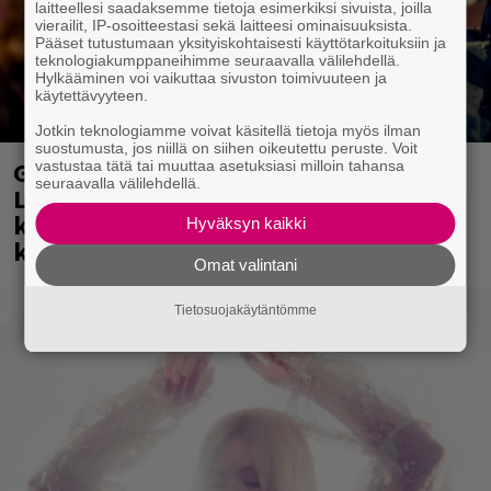
laitteellesi saadaksemme tietoja esimerkiksi sivuista, joilla
vierailit, IP-osoitteestasi sekä laitteesi ominaisuuksista.
Pääset tutustumaan yksityiskohtaisesti käyttötarkoituksiin ja
teknologiakumppaneihimme seuraavalla välilehdellä.
Hylkääminen voi vaikuttaa sivuston toimivuuteen ja
käytettävyyteen.
Jotkin teknologiamme voivat käsitellä tietoja myös ilman
suostumusta, jos niillä on siihen oikeutettu peruste. Voit
Glam rock -yhtye The Ark viihdytti
vastustaa tätä tai muuttaa asetuksiasi milloin tahansa
seuraavalla välilehdellä.
Logomon Terassikesässä Turussa –
katso kuvagalleria Ola Salosta ja
Hyväksyn kaikki
kumppaneista täältä
Omat valintani
Tietosuojakäytäntömme