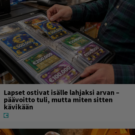
Lapset ostivat isälle lahjaksi arvan –
päävoitto tuli, mutta miten sitten
kävikään