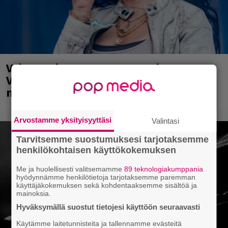
Valtava Yle 100 vuotta -tapahtuma
Veikkaus Arenalla syyskuussa – muista
myös metalliklassikot-konsertti
Arvostamme yksityisyyttäsi
Valintasi
Tarvitsemme suostumuksesi tarjotaksemme
henkilökohtaisen käyttökokemuksen
Me ja huolellisesti valitsemamme
89 teknologiakumppania
hyödynnämme henkilötietoja tarjotaksemme paremman
käyttäjäkokemuksen sekä kohdentaaksemme sisältöä ja
mainoksia.
Hyväksymällä suostut tietojesi käyttöön seuraavasti
Käytämme laitetunnisteita ja tallennamme evästeitä