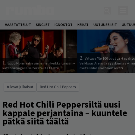
HAASTATTELUT
SINGLET
IGNOSTOT
KEIKAT
UUTUUSBIISIT
UUTUUS
2.
Valtava Yle 100 vuotta -tapah
1.
Eppu Normaalin viimeinen keikka tänään –
Veikkaus Arenalla syyskuussa – m
katso kuvagalleria torstailta täältä
metalliklassikot-konsertti
tulevat julkaisut
Red Hot Chili Peppers
Red Hot Chili Peppersiltä uusi
kappale perjantaina – kuuntele
pätkä siitä täältä