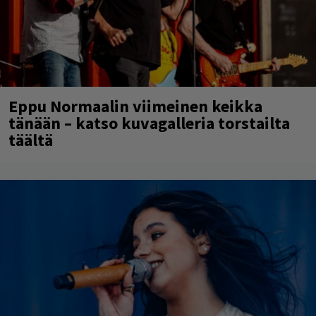
Eppu Normaalin viimeinen keikka
tänään – katso kuvagalleria torstailta
täältä