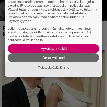
laitteellesi saadaksemme tietoja esimerkiksi sivuista, joilla
vierailit, IP-osoitteestasi sekä laitteesi ominaisuuksista.
Pääset tutustumaan yksityiskohtaisesti käyttötarkoituksiin ja
teknologiakumppaneihimme seuraavalla välilehdellä.
Hylkääminen voi vaikuttaa sivuston toimivuuteen ja
käytettävyyteen.
Rushin Neil Peartista ilmestyy ensi
Jotkin teknologiamme voivat käsitellä tietoja myös ilman
kuussa dokumentti
suostumusta, jos niillä on siihen oikeutettu peruste. Voit
vastustaa tätä tai muuttaa asetuksiasi milloin tahansa
seuraavalla välilehdellä.
Hyväksyn kaikki
Omat valintani
Tietosuojakäytäntömme