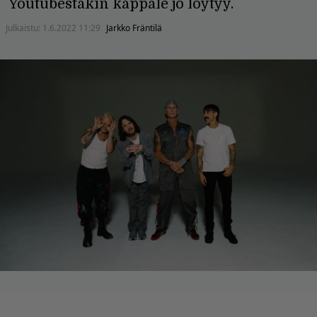
Youtubestakin kappale jo löytyy.
Julkaistu:
1.6.2022 11:29
Jarkko Fräntilä