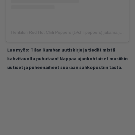
Henkilön Red Hot Chili Peppers (@chilipeppers) jakama julkaisu
Lue myös:
Tilaa Rumban uutiskirje ja tiedät mistä
kahvitauolla puhutaan! Nappaa ajankohtaiset musiikin
uutiset ja puheenaiheet suoraan sähköpostiin tästä.