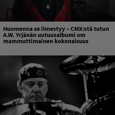
Huomenna se ilmestyy – CMX:stä tutun
A.W. Yrjänän uutuusalbumi om
mammuttimainen kokonaisuus