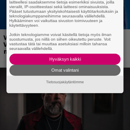
laitteellesi saadaksemme tietoja esimerkiksi sivuista, joilla
vierailit, IP-osoitteestasi sekä laitteesi ominaisuuksista.
Pääset tutustumaan yksityiskohtaisesti käyttötarkoituksiin ja
teknologiakumppaneihimme seuraavalla välilehdellä.
Hylkääminen voi vaikuttaa sivuston toimivuuteen ja
käytettävyyteen.
Jotkin teknologiamme voivat käsitellä tietoja myös ilman
Valtava Yle 100 vuotta -tapahtuma
suostumusta, jos niillä on siihen oikeutettu peruste. Voit
Veikkaus Arenalla syyskuussa – muista
vastustaa tätä tai muuttaa asetuksiasi milloin tahansa
seuraavalla välilehdellä.
myös metalliklassikot-konsertti
Hyväksyn kaikki
Omat valintani
Tietosuojakäytäntömme