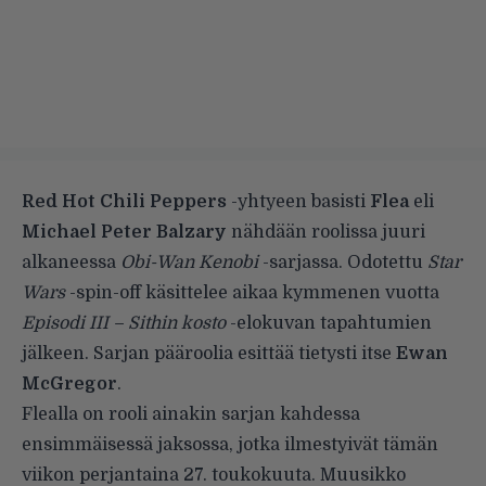
Red Hot Chili Peppers
-yhtyeen basisti
Flea
eli
Michael Peter Balzary
nähdään roolissa juuri
alkaneessa
Obi-Wan Kenobi
-sarjassa. Odotettu
Star
Wars
-spin-off käsittelee aikaa kymmenen vuotta
Episodi III – Sithin kosto
-elokuvan tapahtumien
jälkeen. Sarjan pääroolia esittää tietysti itse
Ewan
McGregor
.
Flealla on rooli ainakin sarjan kahdessa
ensimmäisessä jaksossa, jotka ilmestyivät tämän
viikon perjantaina 27. toukokuuta. Muusikko