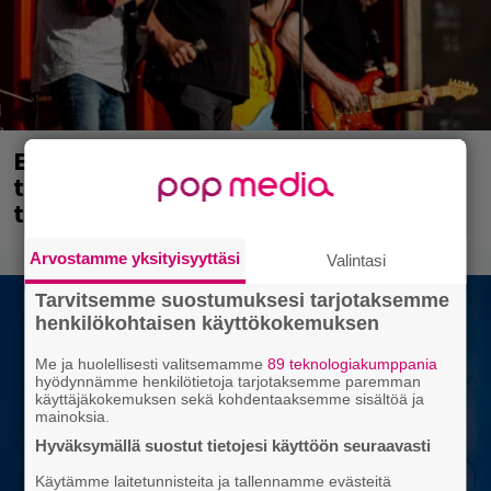
Eppu Normaalin viimeinen keikka
tänään – katso kuvagalleria torstailta
täältä
Arvostamme yksityisyyttäsi
Valintasi
Tarvitsemme suostumuksesi tarjotaksemme
henkilökohtaisen käyttökokemuksen
Me ja huolellisesti valitsemamme
89 teknologiakumppania
hyödynnämme henkilötietoja tarjotaksemme paremman
käyttäjäkokemuksen sekä kohdentaaksemme sisältöä ja
mainoksia.
Hyväksymällä suostut tietojesi käyttöön seuraavasti
Käytämme laitetunnisteita ja tallennamme evästeitä