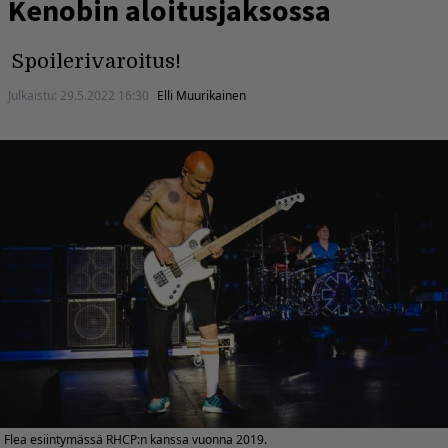
Kenobin aloitusjaksossa
Spoilerivaroitus!
Julkaistu:
29.5.2022 16:30
Elli Muurikainen
Flea esiintymässä RHCP:n kanssa vuonna 2019.