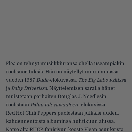
Flea on tehnyt musiikkiuransa ohella useampiakin
roolisuorituksia. Hän on näytellyt muun muassa
vuoden 1987
Dude-
elokuvassa,
The Big Lebowskissa
ja
Baby Driverissa
. Näyttelemisen saralla hänet
muistetaan parhaiten Douglas J. Needlesin
roolistaan
Paluu tulevaisuuteen
-elokuvissa.
Red Hot Chili Peppers puolestaan julkaisi uuden,
kahdennentoista albuminsa huhtikuun alussa.
Katso alta RHCP-fanisivun kooste Flean osuuksista