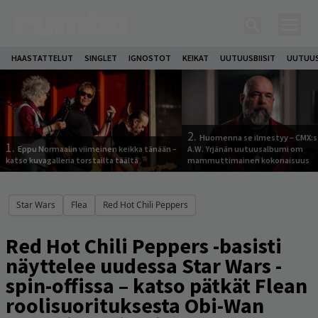
HAASTATTELUT
SINGLET
IGNOSTOT
KEIKAT
UUTUUSBIISIT
UUTUUS
2.
Huomenna se ilmestyy – CMX:s
1.
Eppu Normaalin viimeinen keikka tänään –
A.W. Yrjänän uutuusalbumi om
katso kuvagalleria torstailta täältä
mammuttimainen kokonaisuus
Star Wars
Flea
Red Hot Chili Peppers
Red Hot Chili Peppers -basisti
näyttelee uudessa Star Wars -
spin-offissa – katso pätkät Flean
roolisuorituksesta Obi-Wan