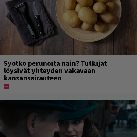
Syötkö perunoita näin? Tutkijat
löysivät yhteyden vakavaan
kansansairauteen