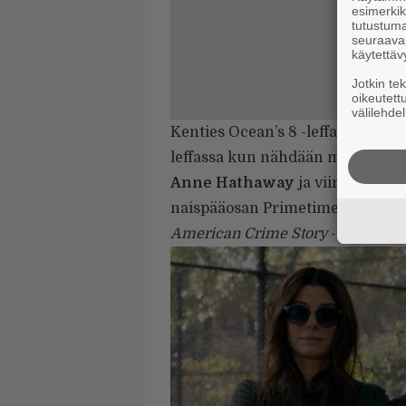
esimerkiks
tutustuma
seuraaval
käytettäv
Jotkin te
oikeutett
välilehdel
Kenties Ocean’s 8 -leffasta voinee
leffassa kun nähdään muun mu
Anne Hathaway
ja viime vuonna
naispääosan Primetime Emmy -
American Crime Story
-roolista