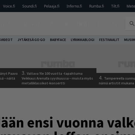
Voice.fi
Soundi.fi
Pelaaja.fi
Inferno.fi
Rumba.fi
Tilt.fi
Metel
TELUT
ARVIOT
LIVE
KOLUMNIT
PODCAST
VIDEOT
JYTÄKESÄ GO GO
BABYFACE
LYRIIKKABLOGI
FESTIVAALIT
MUSII
3.
jäänyt Paavo
Valtava Yle 100 vuotta -tapahtuma
4.
sä – näitä
Veikkaus Arenalla syyskuussa – muista myös
Tampereella sunnu
metalliklassikot-konsertti
nämä artistit mukana
ään ensi vuonna valk