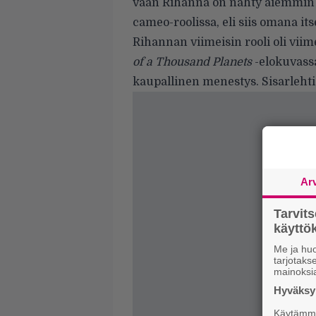
vaan Rihanna on nähty aiemmin k
cameo-roolissa, eli siis omana it
Rihannan viimeisin rooli oli vi
of a Thousand Planets
-elokuvassa
kaupallinen menestys. Sisarlehti 
Ar
Tarvit
käytt
Me ja huo
tarjotak
mainoksi
Hyväksym
Käytämme 