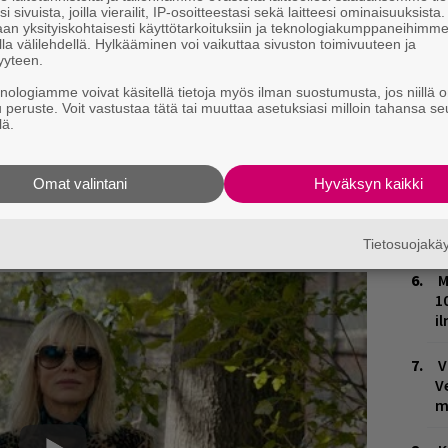
i sivuista, joilla vierailit, IP-osoitteestasi sekä laitteesi ominaisuuksista
L
an yksityiskohtaisesti käyttötarkoituksiin ja teknologiakumppaneihimm
P
la välilehdellä. Hylkääminen voi vaikuttaa sivuston toimivuuteen ja
k
yyteen.
knologiamme voivat käsitellä tietoja myös ilman suostumusta, jos niillä o
W
u peruste. Voit vastustaa tätä tai muuttaa asetuksiasi milloin tahansa se
n
lä.
 jonkinlaista hittiä odottaa, Rihannan lisäksi
T
assa
Sandra Bullock
,
Helena Bonham Carter
,
Omat valintani
Hyväksyn kaikki
n
 parhaan minisarjan tai televisioelokuvan
palkinnon
The People v. O.J. Simpson:
M
Tietosuojak
an napannut
Sarah Paulson
.
M
1
i
V
V
m