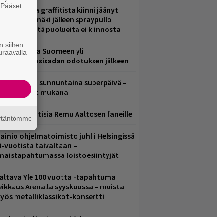
. Pääset
aittomasta graffitista kiinni jäänyt
e
aavo Arhinmäki jälleen spraypullo
ädessä – näitä puolueita ei kiinnosta
n siihen
eezer palaa Suomeen yli
uraavalla
eljännesvuosisadan odotuksen jälkeen
ampereella sunnuntaina superpäivä –
ämä artistit mukana
ainioita uutisia Remu Aaltosen faneille
äytäntömme
ainio ohjelmatoimisto juhlii Helsingissä
0-vuotista taivaltaan –
lmaistapahtumassa loistoesiintyjät
altava Yle 100 vuotta -tapahtuma
eikkaus Arenalla syyskuussa – muista
yös metalliklassikot-konsertti