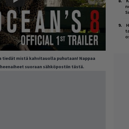
K
n
S
H
t
o
ja tiedät mistä kahvitauolla puhutaan! Nappaa
puheenaiheet suoraan sähköpostiin tästä.