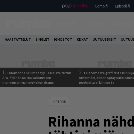
Como.fi
Episodi.fi
ETUSIVU
UUTISET
HAASTAT
HAASTATTELUT
SINGLET
IGNOSTOT
KEIKAT
UUTUUSBIISIT
UUTUUS
1.
2.
Huomenna se ilmestyy – CMX:stä tutun
Laittomasta graffitista kiinni 
A.W. Yrjänän uutuusalbumi om
Arhinmäki jälleen spraypullo kädes
mammuttimainen kokonaisuus
puolueita ei kiinnosta
Rihanna
Rihanna nähd