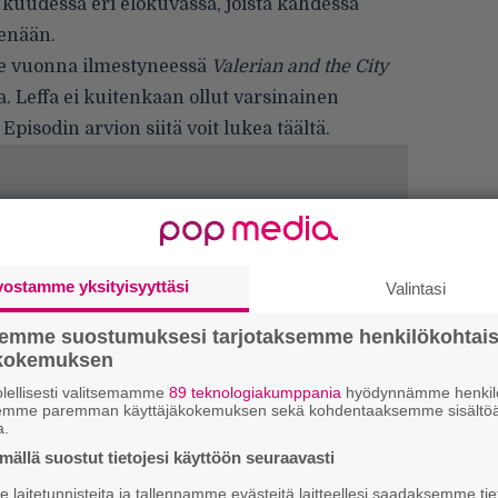
uudessa eri elokuvassa, joista kahdessa
senään.
ime vuonna ilmestyneessä
Valerian and the City
. Leffa ei kuitenkaan ollut varsinainen
Episodin arvion siitä voit lukea
täältä
.
vostamme yksityisyyttäsi
Valintasi
semme suostumuksesi tarjotaksemme henkilökohtai
ökokemuksen
lellisesti valitsemamme
89 teknologiakumppania
hyödynnämme henkilö
semme paremman käyttäjäkokemuksen sekä kohdentaaksemme sisältöä
H
a.
A
ällä suostut tietojesi käyttöön seuraavasti
m
laitetunnisteita ja tallennamme evästeitä laitteellesi saadaksemme tie