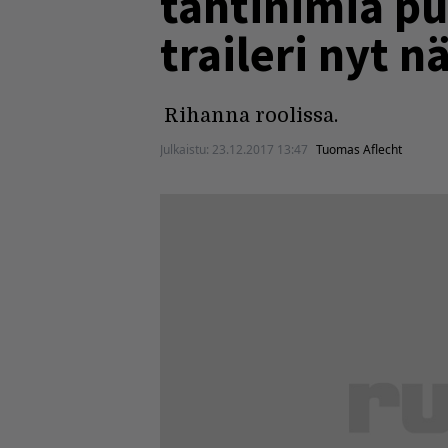
tähtinimiä p
traileri nyt n
Rihanna roolissa.
Julkaistu:
23.12.2017 13:47
Tuomas Aflecht