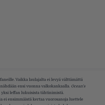
faneille. Vaikka laulajalta ei levyä välttämättä
ri nähdään ensi vuonna valkokankaalla.
Ocean’s
 yksi leffan lukuisista tähtinimistä.
ja ei ensimmäistä kertaa vuorosanoja luettele