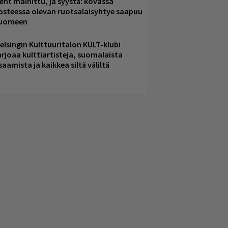
ent mainittu, ja syystä: kovassa
osteessa olevan ruotsalaisyhtye saapuu
uomeen
elsingin Kulttuuritalon KULT-klubi
arjoaa kulttiartisteja, suomalaista
saamista ja kaikkea siltä väliltä