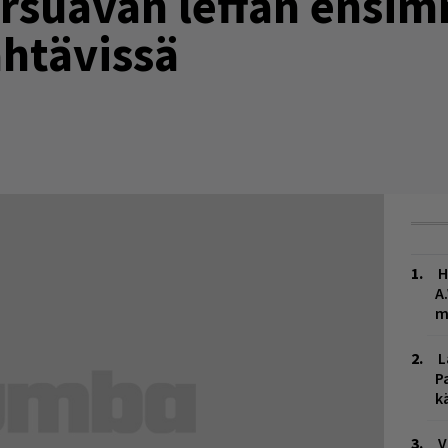
ursuavan leffan ensi
ähtävissä
H
A
m
L
P
k
V