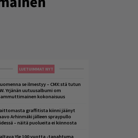
mmäinen
LUETUIMMAT NYT
uomenna se ilmestyy – CMX:stä tutun
.W. Yrjänän uutuusalbumi om
ammuttimainen kokonaisuus
aittomasta graffitista kiinni jäänyt
aavo Arhinmäki jälleen spraypullo
ädessä – näitä puolueita ei kiinnosta
altava Yle 100 vuotta -tapahtuma