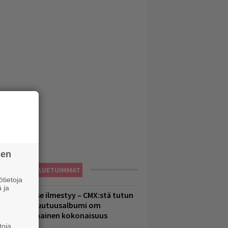
sen
LUETUIMMAT
tietoja
 ja
uomenna se ilmestyy – CMX:stä tutun
.W. Yrjänän uutuusalbumi om
ammuttimainen kokonaisuus
toja