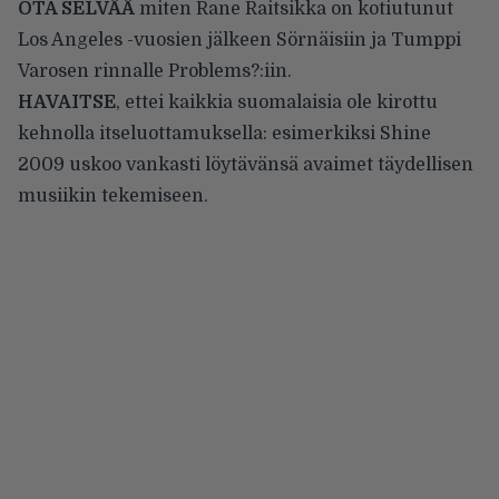
OTA SELVÄÄ
miten Rane Raitsikka on kotiutunut
Los Angeles -vuosien jälkeen Sörnäisiin ja Tumppi
Varosen rinnalle Problems?:iin.
HAVAITSE
, ettei kaikkia suomalaisia ole kirottu
kehnolla itseluottamuksella: esimerkiksi Shine
2009 uskoo vankasti löytävänsä avaimet täydellisen
musiikin tekemiseen.