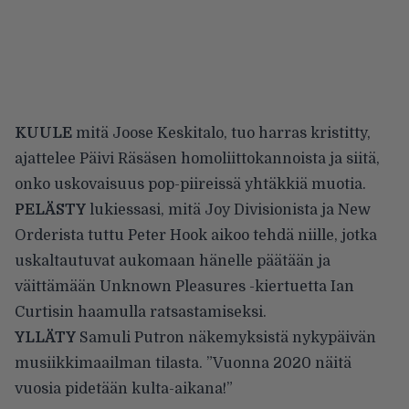
KUULE
mitä Joose Keskitalo, tuo harras kristitty,
ajattelee Päivi Räsäsen homoliittokannoista ja siitä,
onko uskovaisuus pop-piireissä yhtäkkiä muotia.
PELÄSTY
lukiessasi, mitä Joy Divisionista ja New
Orderista tuttu Peter Hook aikoo tehdä niille, jotka
uskaltautuvat aukomaan hänelle päätään ja
väittämään Unknown Pleasures -kiertuetta Ian
Curtisin haamulla ratsastamiseksi.
YLLÄTY
Samuli Putron näkemyksistä nykypäivän
musiikkimaailman tilasta. ”Vuonna 2020 näitä
vuosia pidetään kulta-aikana!”