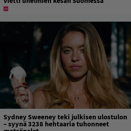
vietti unelmien kesän Suomessa
Sydney Sweeney teki julkisen ulostulon
– syynä 3238 hehtaaria tuhonneet
metsäpalot