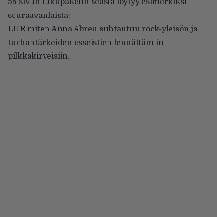
58 sivun lukupaketin seasta löytyy esimerkiksi
seuraavanlaista:
LUE
miten Anna Abreu suhtautuu rock-yleisön ja
turhantärkeiden esseistien lennättämiin
pilkkakirveisiin.