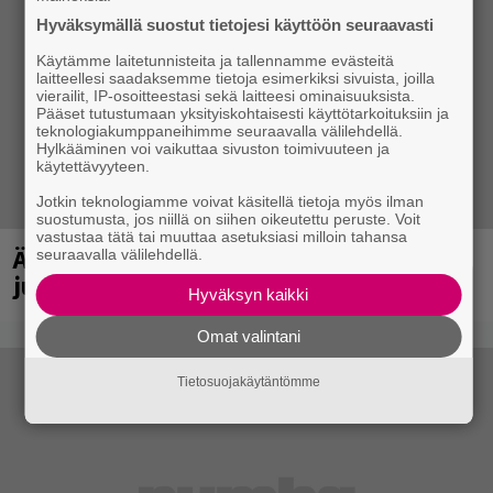
Hyväksymällä suostut tietojesi käyttöön seuraavasti
Käytämme laitetunnisteita ja tallennamme evästeitä
laitteellesi saadaksemme tietoja esimerkiksi sivuista, joilla
vierailit, IP-osoitteestasi sekä laitteesi ominaisuuksista.
Pääset tutustumaan yksityiskohtaisesti käyttötarkoituksiin ja
teknologiakumppaneihimme seuraavalla välilehdellä.
Hylkääminen voi vaikuttaa sivuston toimivuuteen ja
käytettävyyteen.
Jotkin teknologiamme voivat käsitellä tietoja myös ilman
suostumusta, jos niillä on siihen oikeutettu peruste. Voit
vastustaa tätä tai muuttaa asetuksiasi milloin tahansa
Äärimetallifestivaali Hyvinkäällä
seuraavalla välilehdellä.
julkisti esiintyjiä ensi vuodelle
Hyväksyn kaikki
Omat valintani
Tietosuojakäytäntömme