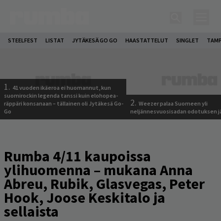
STEELFEST
LISTAT
JYTÄKESÄ GO GO
HAASTATTELUT
SINGLET
TAMP
1.
41 vuoden ikäeroa ei huomannut, kun
suomirockin legenda tanssi kuin elohopea-
2.
räppäri konsanaan – tällainen oli Jytäkesä Go-
Weezer palaa Suomeen yli
Go
neljännesvuosisadan odotuksen j
Rumba 4/11 kaupoissa
ylihuomenna – mukana Anna
Abreu, Rubik, Glasvegas, Peter
Hook, Joose Keskitalo ja
sellaista