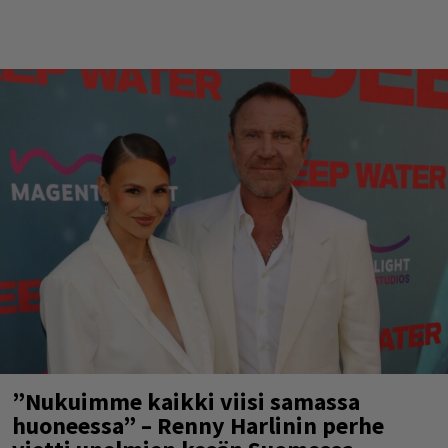
”Nukuimme kaikki viisi samassa
huoneessa” – Renny Harlinin perhe