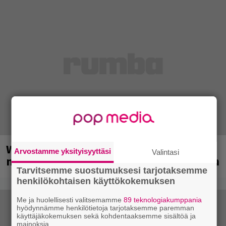
Weezer palaa Suomeen yli
Arvostamme yksityisyyttäsi
Valintasi
neljännesvuosisadan odotuksen jälkeen
Tarvitsemme suostumuksesi tarjotaksemme
henkilökohtaisen käyttökokemuksen
Me ja huolellisesti valitsemamme
89 teknologiakumppania
hyödynnämme henkilötietoja tarjotaksemme paremman
käyttäjäkokemuksen sekä kohdentaaksemme sisältöä ja
mainoksia.