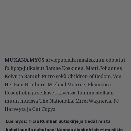
MUKANA MYÖS
arviopuolella maaliskuun odotetut
folkpop-julkaisut Samae Koskinen, Matti Johannes
Koivu ja Samuli Putro sekä Children of Bodom, Von
Hertzen Brothers, Michael Monroe, Eleanoora
Rosenholm ja sellaiset. Liveissä hämmästellään
muun muassa The Nationalia, Mirel Wagneria, PJ
Harveyta ja Cut Copya.
Lue myös:
Tilaa Rumban uutiskirje ja tiedät mistä
kahvitauolla puhutaan! Nappaa ajankohtaiset musiikin