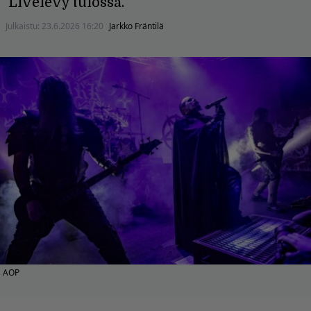
Livelevy tulossa.
Julkaistu:
23.6.2026 16:20
Jarkko Fräntilä
AOP