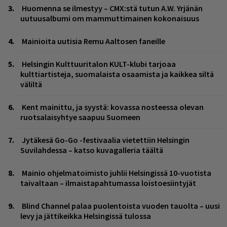
Huomenna se ilmestyy – CMX:stä tutun A.W. Yrjänän
uutuusalbumi om mammuttimainen kokonaisuus
Mainioita uutisia Remu Aaltosen faneille
Helsingin Kulttuuritalon KULT-klubi tarjoaa
kulttiartisteja, suomalaista osaamista ja kaikkea siltä
väliltä
Kent mainittu, ja syystä: kovassa nosteessa olevan
ruotsalaisyhtye saapuu Suomeen
Jytäkesä Go-Go -festivaalia vietettiin Helsingin
Suvilahdessa – katso kuvagalleria täältä
Mainio ohjelmatoimisto juhlii Helsingissä 10-vuotista
taivaltaan – ilmaistapahtumassa loistoesiintyjät
Blind Channel palaa puolentoista vuoden tauolta – uusi
levy ja jättikeikka Helsingissä tulossa