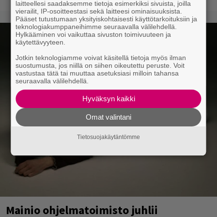
laitteellesi saadaksemme tietoja esimerkiksi sivuista, joilla
vierailit, IP-osoitteestasi sekä laitteesi ominaisuuksista.
Pääset tutustumaan yksityiskohtaisesti käyttötarkoituksiin ja
teknologiakumppaneihimme seuraavalla välilehdellä.
Hylkääminen voi vaikuttaa sivuston toimivuuteen ja
käytettävyyteen.
Jotkin teknologiamme voivat käsitellä tietoja myös ilman
suostumusta, jos niillä on siihen oikeutettu peruste. Voit
vastustaa tätä tai muuttaa asetuksiasi milloin tahansa
seuraavalla välilehdellä.
Hyväksyn kaikki
Omat valintani
Tietosuojakäytäntömme
Mainio ohjelmatoimisto juhlii