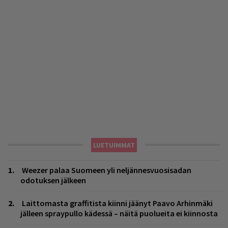
LUETUIMMAT
Weezer palaa Suomeen yli neljännesvuosisadan
odotuksen jälkeen
Laittomasta graffitista kiinni jäänyt Paavo Arhinmäki
jälleen spraypullo kädessä – näitä puolueita ei kiinnosta