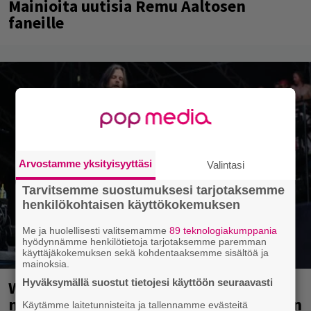
Mainioita uutisia Remu Aaltosen
faneille
Arvostamme yksityisyyttäsi
Valintasi
Tarvitsemme suostumuksesi tarjotaksemme
henkilökohtaisen käyttökokemuksen
Me ja huolellisesti valitsemamme
89 teknologiakumppania
hyödynnämme henkilötietoja tarjotaksemme paremman
käyttäjäkokemuksen sekä kohdentaaksemme sisältöä ja
mainoksia.
Hyväksymällä suostut tietojesi käyttöön seuraavasti
Weezer palaa Suomeen yli
neljännesvuosisadan odotuksen jälkeen
Käytämme laitetunnisteita ja tallennamme evästeitä