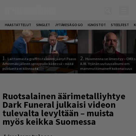
HAASTATTELUT
SINGLET
JYTÄKESÄ GO GO
IGNOSTOT
STEELFEST
K
1.
2.
Laittomasta graffitista kiinni jäänyt Paavo
Huomenna se ilmestyy – CMX:s
Arhinmäki jälleen spraypullo kädessä – näitä
A.W. Yrjänän uutuusalbumi om
puolueita ei kiinnosta
mammuttimainen kokonaisuus
Ruotsalainen äärimetalliyhtye
Dark Funeral julkaisi videon
tulevalta levyltään – muista
myös keikka Suomessa