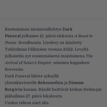
Ruotsalainen äärimetalliyhtye
Dark
Funeral
julkaisee 21. päivä elokuuta
A Beast to
Praise
-livealbumin. Livelevy on äänitetty
Tukholman Fållanissa vuonna 2022. Levyltä
julkaistiin nyt ensimmäisenä maistiaisena
The
Arrival of Satan’s Empire
-nimisen kappaleen
liveversio.
Dark Funeral lähtee syksyllä
yhteiskiertueelle
Behemothin
ja
Dimmu
Borgirin
kanssa. Bändit heittävät keikan Helsingin
jäähallissa 27. päivä lokakuuta.
Uuden videon näet alta.