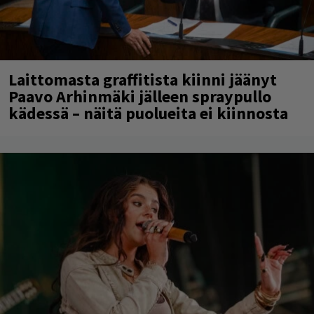
Laittomasta graffitista kiinni jäänyt
Paavo Arhinmäki jälleen spraypullo
kädessä – näitä puolueita ei kiinnosta