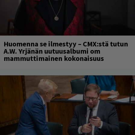
Huomenna se ilmestyy – CMX:stä tutun
A.W. Yrjänän uutuusalbumi om
mammuttimainen kokonaisuus