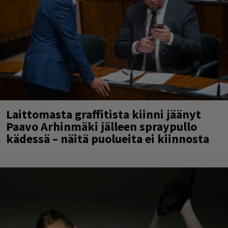
Laittomasta graffitista kiinni jäänyt
Paavo Arhinmäki jälleen spraypullo
kädessä – näitä puolueita ei kiinnosta