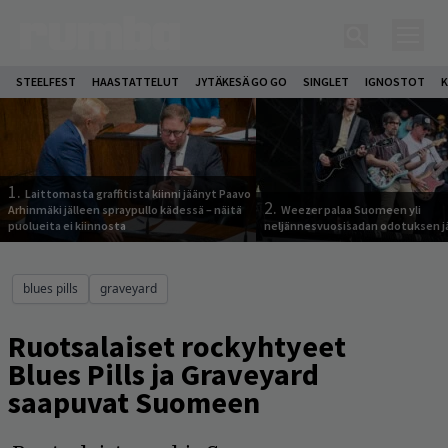
STEELFEST
HAASTATTELUT
JYTÄKESÄ GO GO
SINGLET
IGNOSTOT
K
1.
Laittomasta graffitista kiinni jäänyt Paavo
2.
Arhinmäki jälleen spraypullo kädessä – näitä
Weezer palaa Suomeen yli
puolueita ei kiinnosta
neljännesvuosisadan odotuksen j
blues pills
graveyard
Ruotsalaiset rockyhtyeet
Blues Pills ja Graveyard
saapuvat Suomeen