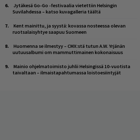
Jytäkesä Go-Go -festivaalia vietettiin Helsingin
Suvilahdessa – katso kuvagalleria täältä
Kent mainittu, ja syystä: kovassa nosteessa olevan
ruotsalaisyhtye saapuu Suomeen
Huomenna se ilmestyy – CMX:stä tutun A.W. Yrjänän
uutuusalbumi om mammuttimainen kokonaisuus
Mainio ohjelmatoimisto juhlii Helsingissä 10-vuotista
taivaltaan – ilmaistapahtumassa loistoesiintyjät