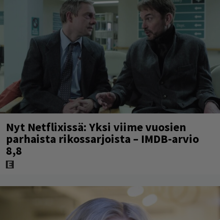
Nyt Netflixissä: Yksi viime vuosien
parhaista rikossarjoista – IMDB-arvio
8,8