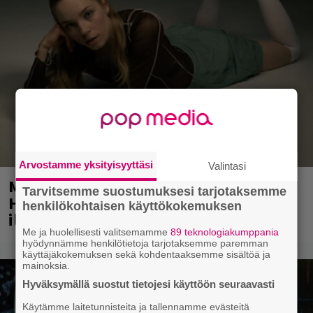
Arvostamme yksityisyyttäsi
Valintasi
Mainio ohjelmatoimisto juhlii
Tarvitsemme suostumuksesi tarjotaksemme
Helsingissä 10-vuotista taivaltaan –
henkilökohtaisen käyttökokemuksen
ilmaistapahtumassa loistoesiintyjät
Me ja huolellisesti valitsemamme
89 teknologiakumppania
hyödynnämme henkilötietoja tarjotaksemme paremman
käyttäjäkokemuksen sekä kohdentaaksemme sisältöä ja
mainoksia.
Hyväksymällä suostut tietojesi käyttöön seuraavasti
Käytämme laitetunnisteita ja tallennamme evästeitä