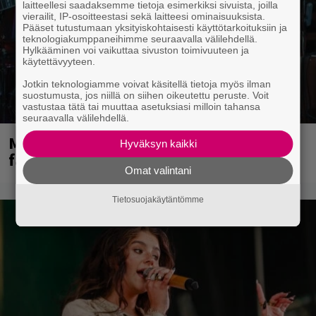
laitteellesi saadaksemme tietoja esimerkiksi sivuista, joilla
vierailit, IP-osoitteestasi sekä laitteesi ominaisuuksista.
Pääset tutustumaan yksityiskohtaisesti käyttötarkoituksiin ja
teknologiakumppaneihimme seuraavalla välilehdellä.
Hylkääminen voi vaikuttaa sivuston toimivuuteen ja
käytettävyyteen.
Jotkin teknologiamme voivat käsitellä tietoja myös ilman
suostumusta, jos niillä on siihen oikeutettu peruste. Voit
vastustaa tätä tai muuttaa asetuksiasi milloin tahansa
seuraavalla välilehdellä.
Mainioita uutisia Remu Aaltosen
Hyväksyn kaikki
faneille
Omat valintani
Tietosuojakäytäntömme