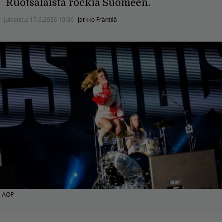
Ruotsalaista rockia Suomeen.
Julkaistu:
17.6.2026 10:36
Jarkko Fräntilä
AOP