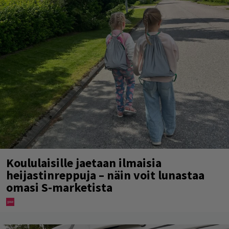
Koululaisille jaetaan ilmaisia
heijastinreppuja – näin voit lunastaa
omasi S-marketista