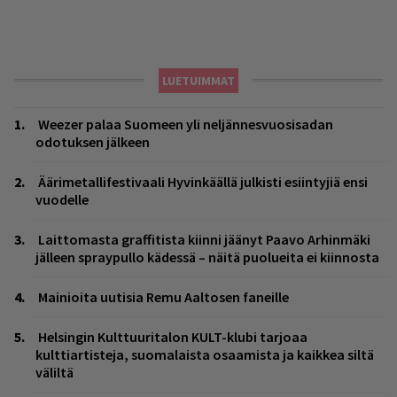
LUETUIMMAT
Weezer palaa Suomeen yli neljännesvuosisadan
odotuksen jälkeen
Äärimetallifestivaali Hyvinkäällä julkisti esiintyjiä ensi
vuodelle
Laittomasta graffitista kiinni jäänyt Paavo Arhinmäki
jälleen spraypullo kädessä – näitä puolueita ei kiinnosta
Mainioita uutisia Remu Aaltosen faneille
Helsingin Kulttuuritalon KULT-klubi tarjoaa
kulttiartisteja, suomalaista osaamista ja kaikkea siltä
väliltä