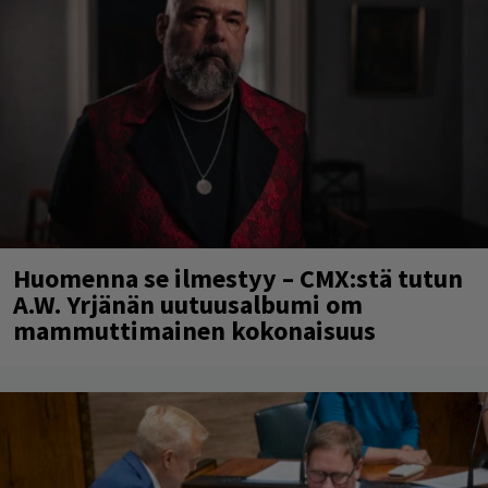
Huomenna se ilmestyy – CMX:stä tutun
A.W. Yrjänän uutuusalbumi om
mammuttimainen kokonaisuus