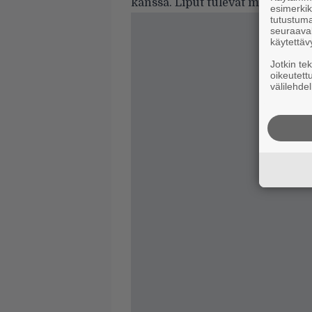
kanssa. Liput tulevat myyntiin se
esimerkiks
tutustuma
seuraaval
käytettäv
Jotkin te
oikeutett
välilehdel