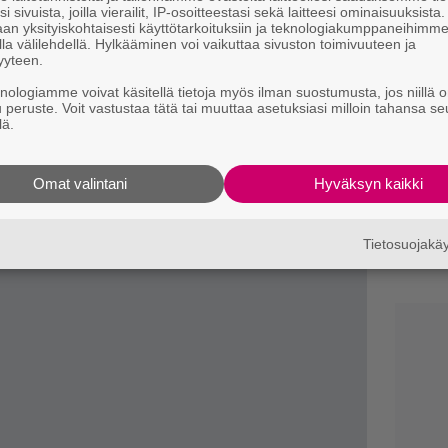
kä Lippupisteeseen että Tikettiin.
o
i sivuista, joilla vierailit, IP-osoitteestasi sekä laitteesi ominaisuuksista
an yksityiskohtaisesti käyttötarkoituksiin ja teknologiakumppaneihimm
la välilehdellä. Hylkääminen voi vaikuttaa sivuston toimivuuteen ja
K
yyteen.
n
knologiamme voivat käsitellä tietoja myös ilman suostumusta, jos niillä o
S
u peruste. Voit vastustaa tätä tai muuttaa asetuksiasi milloin tahansa se
lä.
B
ta
H
Omat valintani
Hyväksyn kaikki
T
v
Tietosuojak