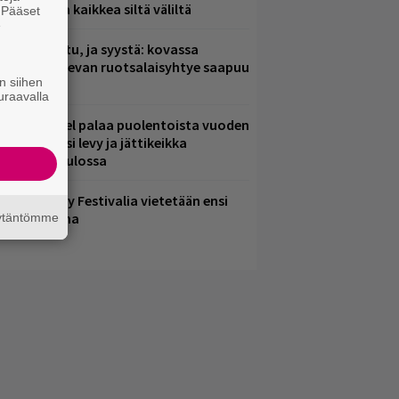
saamista ja kaikkea siltä väliltä
. Pääset
e
ent mainittu, ja syystä: kovassa
osteessa olevan ruotsalaisyhtye saapuu
n siihen
uomeen
uraavalla
lind Channel palaa puolentoista vuoden
uolta – uusi levy ja jättikeikka
elsingissä tulossa
ampere City Festivalia vietetään ensi
iikonloppuna
äytäntömme