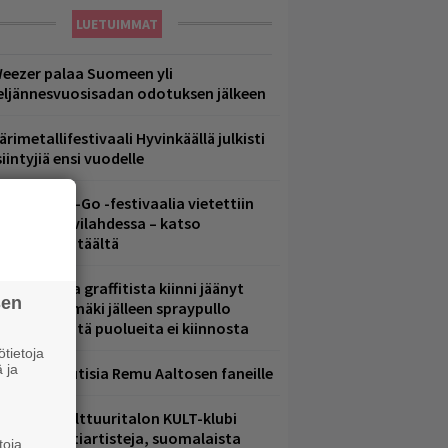
LUETUIMMAT
eezer palaa Suomeen yli
eljännesvuosisadan odotuksen jälkeen
ärimetallifestivaali Hyvinkäällä julkisti
iintyjiä ensi vuodelle
ytäkesä Go-Go -festivaalia vietettiin
elsingin Suvilahdessa – katso
uvagalleria täältä
aittomasta graffitista kiinni jäänyt
sen
aavo Arhinmäki jälleen spraypullo
ädessä – näitä puolueita ei kiinnosta
tietoja
 ja
ainioita uutisia Remu Aaltosen faneille
elsingin Kulttuuritalon KULT-klubi
arjoaa kulttiartisteja, suomalaista
toja