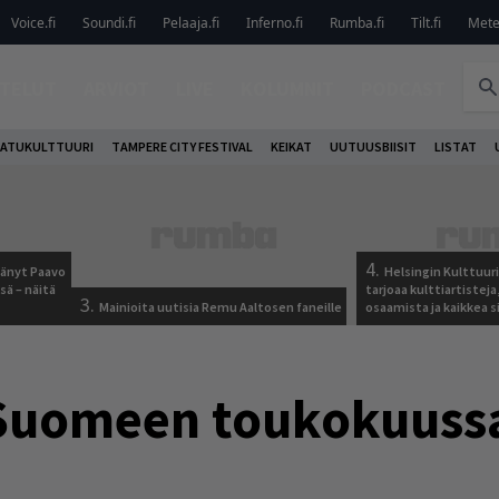
Voice.fi
Soundi.fi
Pelaaja.fi
Inferno.fi
Rumba.fi
Tilt.fi
Metel
TELUT
ARVIOT
LIVE
KOLUMNIT
PODCAST
ATUKULTTUURI
TAMPERE CITY FESTIVAL
KEIKAT
UUTUUSBIISIT
LISTAT
4.
jäänyt Paavo
Helsingin Kulttuur
sä – näitä
tarjoaa kulttiartistej
3.
Mainioita uutisia Remu Aaltosen faneille
osaamista ja kaikkea si
 Suomeen toukokuuss