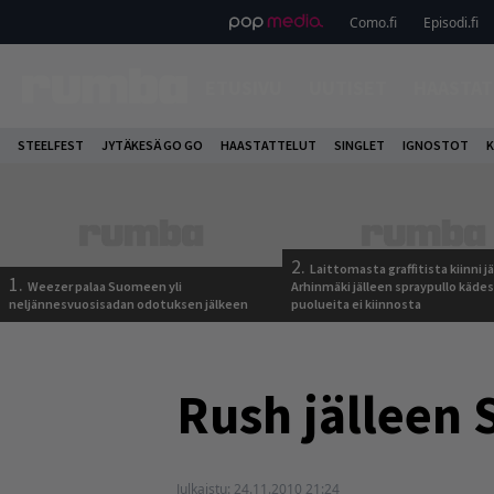
Como.fi
Episodi.fi
ETUSIVU
UUTISET
HAASTAT
STEELFEST
JYTÄKESÄ GO GO
HAASTATTELUT
SINGLET
IGNOSTOT
K
2.
Laittomasta graffitista kiinni 
1.
Weezer palaa Suomeen yli
Arhinmäki jälleen spraypullo kädes
neljännesvuosisadan odotuksen jälkeen
puolueita ei kiinnosta
Rush jälleen
Julkaistu:
24.11.2010 21:24