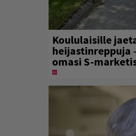
Koululaisille jaet
heijastinreppuja 
omasi S-marketi