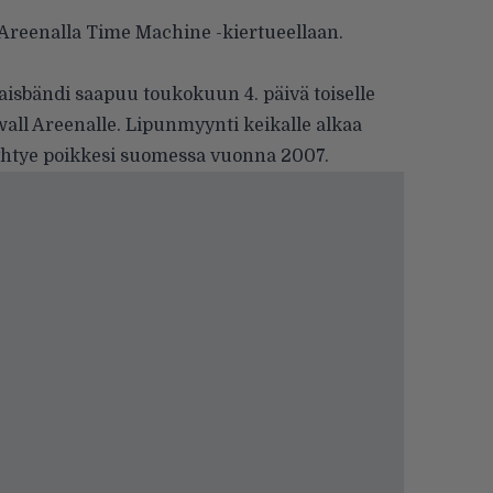
 Areenalla Time Machine -kiertueellaan.
isbändi saapuu toukokuun 4. päivä toiselle
all Areenalle. Lipunmyynti keikalle alkaa
n yhtye poikkesi suomessa vuonna 2007.