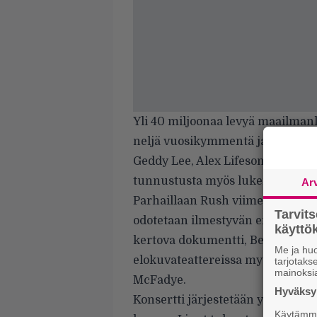
Yli 40 miljoonaa levyä maailmanla
neljä vuosikymmentä ja on yksi 
Geddy Lee, Alex Lifeson sekä Nei
tunnustusta myös lukemattomie
Ar
Parhaillaan Rush viimeistelee uu
Tarvit
odotetaan ilmestyvän ensi vuoden 
käytt
kertova dokumentti, Beyond the Li
Me ja huo
elokuvateattereissa myös Suome
tarjotak
mainoksi
McFadye.
Hyväksym
Konsertti järjestetään yhteistyö
Käytämme 