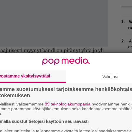
W
n
Ä
es
ajuisesti myynyt bändi on pitänyt yhtä jo yli
maailman suosituimmista rock-bändeistä.
J
H
l Peart ovat kaikki keränneet urallaan
k
n palkintojen muodossa.
vostamme yksityisyyttäsi
Valintasi
sinta levyään, Clockwork Angelsia, jonka
L
semme suostumuksesi tarjotaksemme henkilökohtai
P
puolella. Kesällä ensi-iltansa sai yhtyeestä
ökokemuksen
k
ghted Stage, jota esitettiin
lellisesti valitsemamme
89 teknologiakumppania
hyödynnämme henkilö
ssa. Dokumentin ohjasivat Sam Dunn ja Scot
semme paremman käyttäjäkokemuksen sekä kohdentaaksemme sisältöä
M
a.
ällä suostut tietojesi käyttöön seuraavasti
H
ssä ET Concertsin, Radio Rockin ja Sue-lehden
t
laitetunnisteita ja tallennamme evästeitä laitteellesi saadaksemme tie