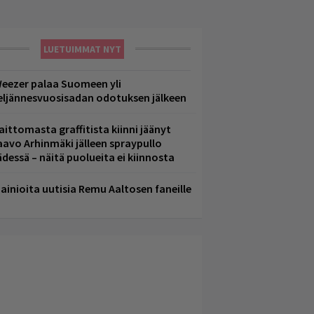
LUETUIMMAT NYT
eezer palaa Suomeen yli
eljännesvuosisadan odotuksen jälkeen
aittomasta graffitista kiinni jäänyt
aavo Arhinmäki jälleen spraypullo
ädessä – näitä puolueita ei kiinnosta
ainioita uutisia Remu Aaltosen faneille