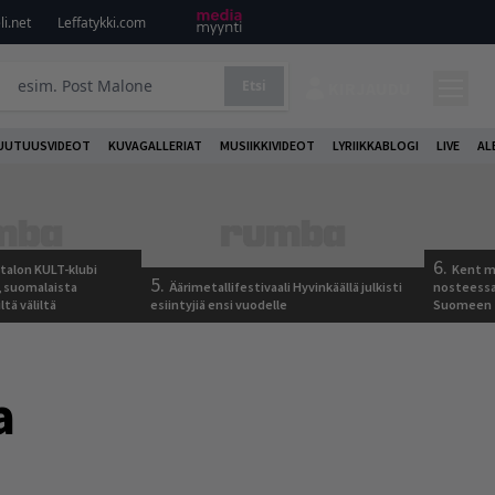
i.net
Leffatykki.com
Etsi
KIRJAUDU
UUTUUSVIDEOT
KUVAGALLERIAT
MUSIIKKIVIDEOT
LYRIIKKABLOGI
LIVE
AL
6.
italon KULT-klubi
Kent ma
5.
a, suomalaista
Äärimetallifestivaali Hyvinkäällä julkisti
nosteessa
ltä väliltä
esiintyjiä ensi vuodelle
Suomeen
a