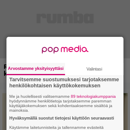
Rushin Neil Peartista ilmestyy ensi
Arvostamme yksityisyyttäsi
Valintasi
kuussa dokumentti
Tarvitsemme suostumuksesi tarjotaksemme
henkilökohtaisen käyttökokemuksen
Me ja huolellisesti valitsemamme
89 teknologiakumppania
hyödynnämme henkilötietoja tarjotaksemme paremman
käyttäjäkokemuksen sekä kohdentaaksemme sisältöä ja
mainoksia.
Hyväksymällä suostut tietojesi käyttöön seuraavasti
Käytämme laitetunnisteita ja tallennamme evästeitä