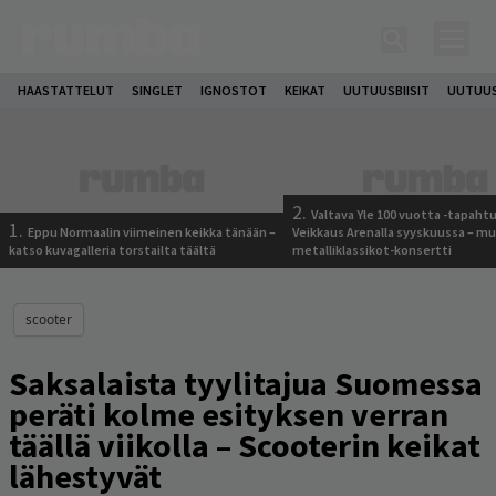
HAASTATTELUT
SINGLET
IGNOSTOT
KEIKAT
UUTUUSBIISIT
UUTUUS
2.
Valtava Yle 100 vuotta -tapah
1.
Eppu Normaalin viimeinen keikka tänään –
Veikkaus Arenalla syyskuussa – m
katso kuvagalleria torstailta täältä
metalliklassikot-konsertti
scooter
Saksalaista tyylitajua Suomessa
peräti kolme esityksen verran
täällä viikolla – Scooterin keikat
lähestyvät