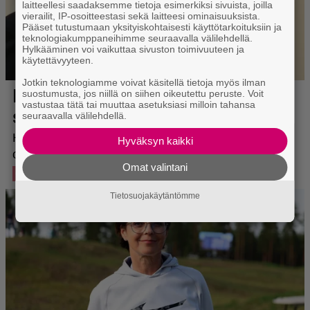
laitteellesi saadaksemme tietoja esimerkiksi sivuista, joilla
vierailit, IP-osoitteestasi sekä laitteesi ominaisuuksista.
Pääset tutustumaan yksityiskohtaisesti käyttötarkoituksiin ja
teknologiakumppaneihimme seuraavalla välilehdellä.
Hylkääminen voi vaikuttaa sivuston toimivuuteen ja
käytettävyyteen.
Jotkin teknologiamme voivat käsitellä tietoja myös ilman
suostumusta, jos niillä on siihen oikeutettu peruste. Voit
vastustaa tätä tai muuttaa asetuksiasi milloin tahansa
seuraavalla välilehdellä.
Hyväksyn kaikki
Omat valintani
Tietosuojakäytäntömme