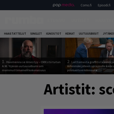
Como.fi
Episodi.fi
ETUSIVU
UUTISET
HAASTAT
HAASTATTELUT
SINGLET
IGNOSTOT
KEIKAT
UUTUUSBIISIT
JYTÄKE
1.
2.
Huomenna se ilmestyy – CMX:stä tutun
Laittomasta graffitista kiinni 
A.W. Yrjänän uutuusalbumi om
Arhinmäki jälleen spraypullo kädes
mammuttimainen kokonaisuus
puolueita ei kiinnosta
Artistit:
sc