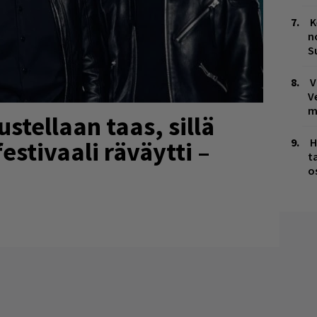
K
n
S
V
V
m
stellaan taas, sillä
H
estivaali räväytti –
t
o