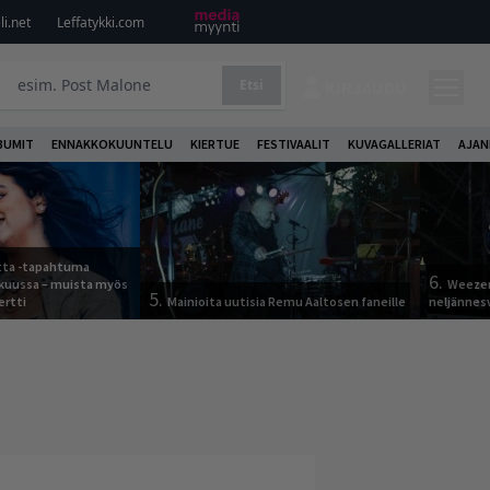
i.net
Leffatykki.com
Etsi
KIRJAUDU
BUMIT
ENNAKKOKUUNTELU
KIERTUE
FESTIVAALIT
KUVAGALLERIAT
AJAN
otta -tapahtuma
6.
skuussa – muista myös
Weezer
5.
ertti
Mainioita uutisia Remu Aaltosen faneille
neljännes