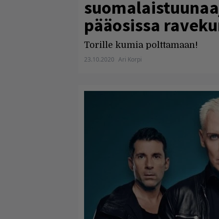
suomalaistuunaaj
pääosissa raveku
Torille kumia polttamaan!
23.10.2020
Ari Korpi