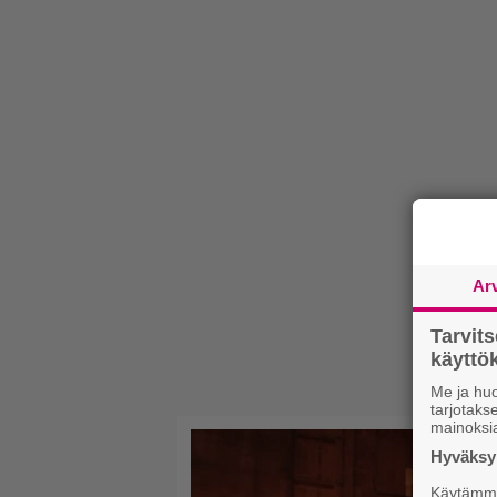
Ar
Tarvit
käytt
Me ja huo
tarjotak
mainoksi
Hyväksym
Käytämme 