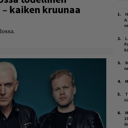
 – kaiken kruunaa
H
A
m
lossa.
L
P
k
W
n
M
T
n
M
1
i