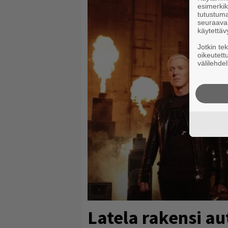
esimerkiks
tutustuma
seuraaval
käytettäv
Jotkin te
oikeutett
välilehdel
Latela rakensi au