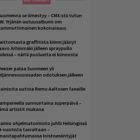
LUETUIMMAT
uomenna se ilmestyy – CMX:stä tutun
.W. Yrjänän uutuusalbumi om
ammuttimainen kokonaisuus
aittomasta graffitista kiinni jäänyt
aavo Arhinmäki jälleen spraypullo
ädessä – näitä puolueita ei kiinnosta
eezer palaa Suomeen yli
eljännesvuosisadan odotuksen jälkeen
ainioita uutisia Remu Aaltosen faneille
ampereella sunnuntaina superpäivä –
ämä artistit mukana
ainio ohjelmatoimisto juhlii Helsingissä
0-vuotista taivaltaan –
lmaistapahtumassa loistoesiintyjät