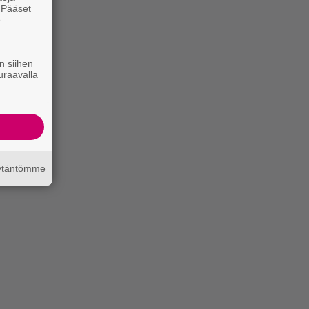
. Pääset
e
n siihen
uraavalla
äytäntömme