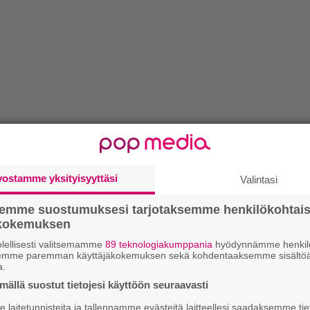
vostamme yksityisyyttäsi
Valintasi
semme suostumuksesi tarjotaksemme henkilökohtai
ökokemuksen
lellisesti valitsemamme
89 teknologiakumppania
hyödynnämme henkilö
semme paremman käyttäjäkokemuksen sekä kohdentaaksemme sisältöä
a.
ällä suostut tietojesi käyttöön seuraavasti
laitetunnisteita ja tallennamme evästeitä laitteellesi saadaksemme tie