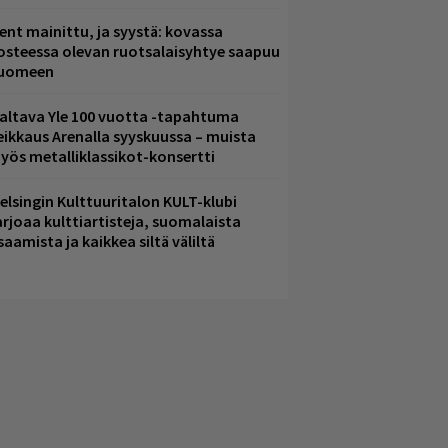
ent mainittu, ja syystä: kovassa
osteessa olevan ruotsalaisyhtye saapuu
uomeen
altava Yle 100 vuotta -tapahtuma
eikkaus Arenalla syyskuussa – muista
yös metalliklassikot-konsertti
elsingin Kulttuuritalon KULT-klubi
arjoaa kulttiartisteja, suomalaista
saamista ja kaikkea siltä väliltä