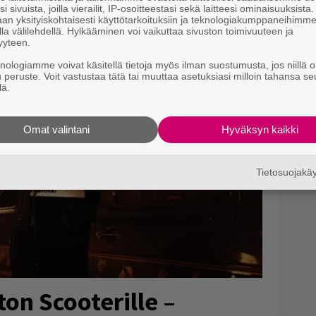
i sivuista, joilla vierailit, IP-osoitteestasi sekä laitteesi ominaisuuksista
an yksityiskohtaisesti käyttötarkoituksiin ja teknologiakumppaneihimm
la välilehdellä. Hylkääminen voi vaikuttaa sivuston toimivuuteen ja
yyteen.
knologiamme voivat käsitellä tietoja myös ilman suostumusta, jos niillä o
u peruste. Voit vastustaa tätä tai muuttaa asetuksiasi milloin tahansa se
lä.
Omat valintani
Hyväksyn kaikki
Tietosuojak
ton Scooterille –