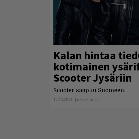
Kalan hintaa tiedu
kotimainen ysärif
Scooter Jysäriin
Scooter saapuu Suomeen.
10.12.2021
Jarkko Fräntilä