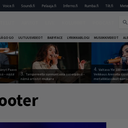
Voice.fi
Soundi.fi
Pelaaja.fi
Inferno.fi
Rumba.fi
Tilt.fi
Metel
TELUT
ARVIOT
LIVE
KOLUMNIT
PODCAST
SÄ GO GO
UUTUUSVIDEOT
BABYFACE
LYRIIKKABLOGI
MUSIIKKIVIDEOT
AL
4.
jäänyt Paavo
Valtava Yle 100 vu
3.
sä – näitä
Tampereella sunnuntaina superpäivä –
Veikkaus Arenalla syy
nämä artistit mukana
metalliklassikot-kons
ooter