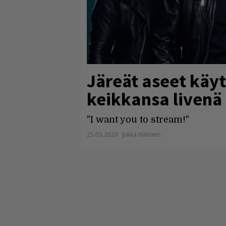
Järeät aseet käyt
keikkansa livenä
"I want you to stream!"
25.03.2020
Jukka Hätinen