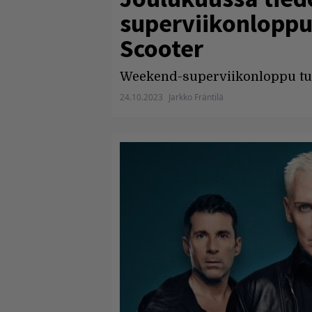
superviikonloppu
Scooter
Weekend-superviikonloppu tu
24.10.2023
Jarkko Fräntilä