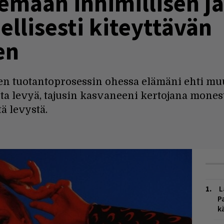
semaan inhimillisen 
llisesti kiteyttävän
en
n tuotantoprosessin ohessa elämäni ehti muut
a levyä, tajusin kasvaneeni kertojana monesta
ä levystä.
L
P
k