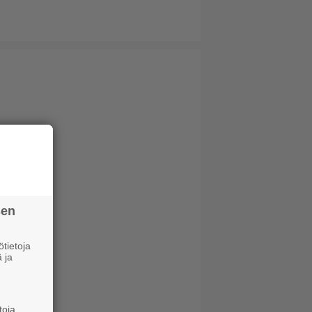
sen
tietoja
 ja
toja