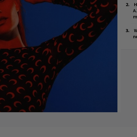
H
A
m
W
n