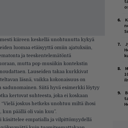
t
o
K
n
S
oimesti kiireen keskellä unohtunutta kykyä
J
eiden luomaa etäisyyttä omiin ajatuksiin,
H
k
elematonta ja teeskentelemätöntä
 suoraan, mutta pop-musiikin kontekstin
M
jä noudattaen. Lauseiden takaa kurkkivat
1
i
teltavan läsnä, vaikka kokonaisuus on
n sadunomainen. Siitä hyvä esimerkki löytyy
B
otka kertovat suhteesta, joka ei koskaan
ta
: “Vielä joskus hetkeks unohtuu miltä ihosi
H
 kun päällä oli vain kuu”.
i käsittelee empatialla ja vilpittömyydellä
 hyväksymättä kuin tuomitsemattakaan.