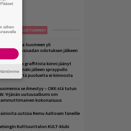
. Pääset
e
n siihen
LUETUIMMAT
uraavalla
eezer palaa Suomeen yli
eljännesvuosisadan odotuksen jälkeen
aittomasta graffitista kiinni jäänyt
aavo Arhinmäki jälleen spraypullo
äytäntömme
ädessä – näitä puolueita ei kiinnosta
uomenna se ilmestyy – CMX:stä tutun
.W. Yrjänän uutuusalbumi om
ammuttimainen kokonaisuus
ainioita uutisia Remu Aaltosen faneille
elsingin Kulttuuritalon KULT-klubi