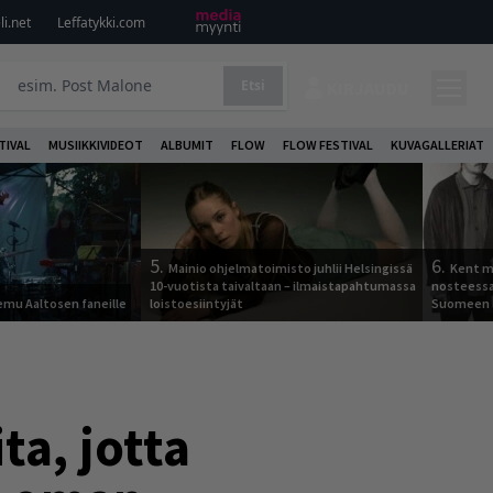
i.net
Leffatykki.com
Etsi
KIRJAUDU
TIVAL
MUSIIKKIVIDEOT
ALBUMIT
FLOW
FLOW FESTIVAL
KUVAGALLERIAT
5.
6.
Mainio ohjelmatoimisto juhlii Helsingissä
Kent ma
10-vuotista taivaltaan – ilmaistapahtumassa
nosteessa
Remu Aaltosen faneille
loistoesiintyjät
Suomeen
a, jotta