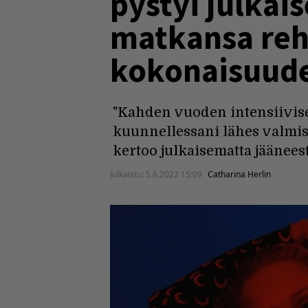
pystyi julkai
matkansa rehe
kokonaisuud
"Kahden vuoden intensiivise
kuunnellessani lähes valmist
kertoo julkaisematta jääneest
Julkaistu:
5.6.2022 15:09
Catharina Herlin