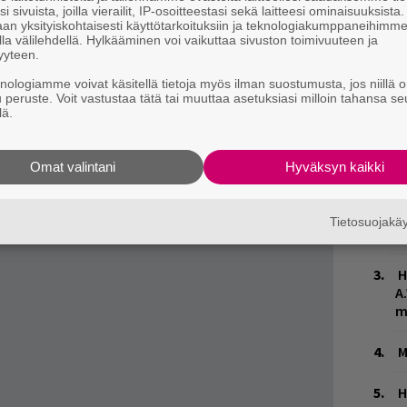
i sivuista, joilla vierailit, IP-osoitteestasi sekä laitteesi ominaisuuksista
oiden takana voi nähdä häivähdyksiä
an yksityiskohtaisesti käyttötarkoituksiin ja teknologiakumppaneihimm
la välilehdellä. Hylkääminen voi vaikuttaa sivuston toimivuuteen ja
ja vielä ratkaisematta olevista tarinoiden
yyteen.
n suora ja selkeä. Ep:llä on läsnä elämä,
knologiamme voivat käsitellä tietoja myös ilman suostumusta, jos niillä o
i, runollisesti ja raa’an rehellisesti.
u peruste. Voit vastustaa tätä tai muuttaa asetuksiasi milloin tahansa se
lä.
W
n
Omat valintani
Hyväksyn kaikki
L
P
Tietosuojak
k
H
A
m
M
H