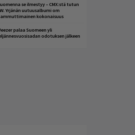
uomenna se ilmestyy – CMX:stä tutun
.W. Yrjänän uutuusalbumi om
ammuttimainen kokonaisuus
eezer palaa Suomeen yli
eljännesvuosisadan odotuksen jälkeen