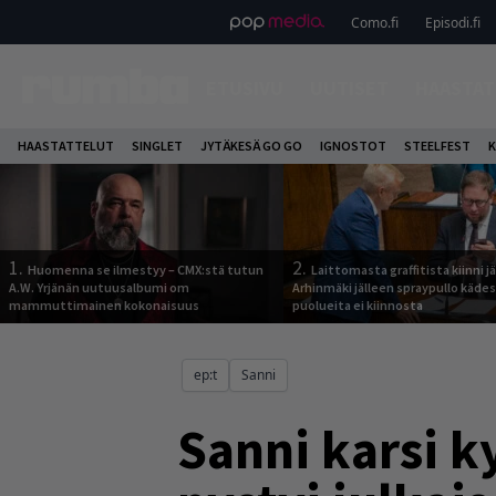
Como.fi
Episodi.fi
ETUSIVU
UUTISET
HAASTAT
HAASTATTELUT
SINGLET
JYTÄKESÄ GO GO
IGNOSTOT
STEELFEST
K
1.
2.
Huomenna se ilmestyy – CMX:stä tutun
Laittomasta graffitista kiinni 
A.W. Yrjänän uutuusalbumi om
Arhinmäki jälleen spraypullo kädes
mammuttimainen kokonaisuus
puolueita ei kiinnosta
ep:t
Sanni
Sanni karsi k