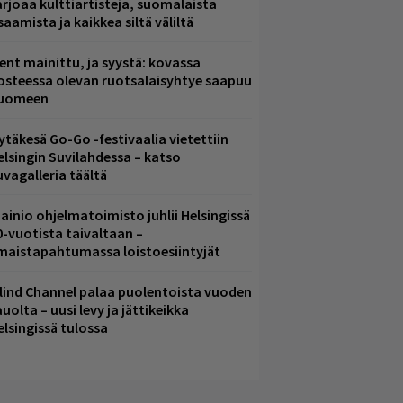
arjoaa kulttiartisteja, suomalaista
saamista ja kaikkea siltä väliltä
ent mainittu, ja syystä: kovassa
osteessa olevan ruotsalaisyhtye saapuu
uomeen
ytäkesä Go-Go -festivaalia vietettiin
elsingin Suvilahdessa – katso
uvagalleria täältä
ainio ohjelmatoimisto juhlii Helsingissä
0-vuotista taivaltaan –
lmaistapahtumassa loistoesiintyjät
lind Channel palaa puolentoista vuoden
uolta – uusi levy ja jättikeikka
elsingissä tulossa