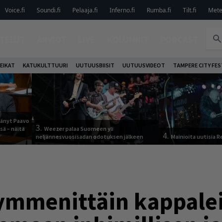
Voice.fi
Soundi.fi
Pelaaja.fi
Inferno.fi
Rumba.fi
Tilt.fi
Metel
TELUT
ARVIOT
LIVE
KOLUMNIT
PODCAST
EIKAT
KATUKULTTUURI
UUTUUSBIISIT
UUTUUSVIDEOT
TAMPERE CITY FES
jäänyt Paavo
3.
sä – näitä
Weezer palaa Suomeen yli
4.
neljännesvuosisadan odotuksen jälkeen
Mainioita uutisia 
ymmenittäin kappaleit