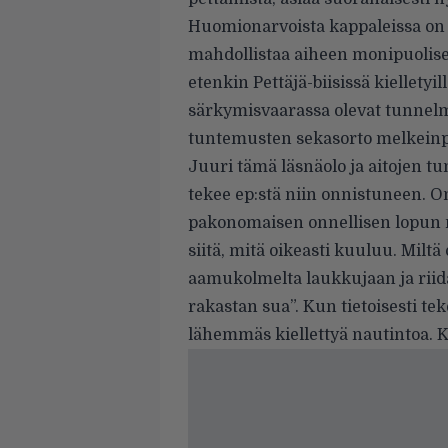
Huomionarvoista kappaleissa on 
mahdollistaa aiheen monipuolisen
etenkin Pettäjä-biisissä kielletyil
särkymisvaarassa olevat tunnelmat
tuntemusten sekasorto melkeinpä 
Juuri tämä läsnäolo ja aitojen 
tekee ep:stä niin onnistuneen. On
pakonomaisen onnellisen lopun m
siitä, mitä oikeasti kuuluu. Mil
aamukolmelta laukkujaan ja riid
rakastan sua”. Kun tietoisesti t
lähemmäs kiellettyä nautintoa. 