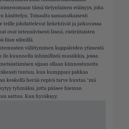
nimenomaan tämä tietynlainen etäisyys, joka
 käsittelyn. Toisaalta samanaikaisesti
le teille johdattelevat liekehtivät ja jatkuvassa
 ovat intensiivisesti läsnä, ristiriitaisten
liian silmillä.
tuntemusten välittyminen kappaleiden ytimestä
 ilo kuunnella inhimillistä musiikkia, jossa
etsästämisen sijaan ollaan kiinnostuneita
tä oikeasti tuntuu, kun kumppani pakkaa
an keskellä herää repivä tarve huutaa “mä
ekeytyy tyhmäksi, jotta pääsee hieman
Kun sattuu. Kun hyväksyy.