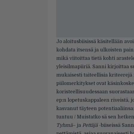
Jo aloitusbiisissä käsitellään av
kohdata itsensä ja ulkoisten pain
mikä viitoittaa tietä kohti arast
yleisilmapiiriä. Sanni kirjoittaa
mukaisesti taiteellisia kriteere
piilomerkitykset ovat käsinkoske
koristeellisuudessaan suorastaa
ep:n lopetuskappaleen riveistä, j
kasvanut täyteen potentiaaliinsa
tuntuu / Muistatko sä sen hetken,
Tyhmä
– ja
Pettäjä
-biiseissä Sann
pettämistä, asiaa suoranaisesti