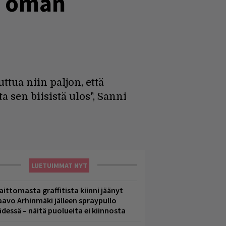
ja oman
tua niin paljon, että
 sen biisistä ulos", Sanni
LUETUIMMAT NYT
aittomasta graffitista kiinni jäänyt
aavo Arhinmäki jälleen spraypullo
ädessä – näitä puolueita ei kiinnosta