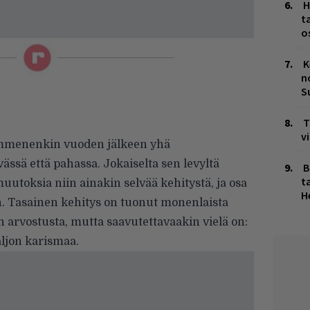
H
t
o
K
n
S
T
v
mmenenkin vuoden jälkeen yhä
ssä että pahassa. Jokaiselta sen levyltä
B
ta
muutoksia niin ainakin selvää kehitystä, ja osa
H
n. Tasainen kehitys on tuonut monenlaista
en arvostusta, mutta saavutettavaakin vielä on:
aljon karismaa.