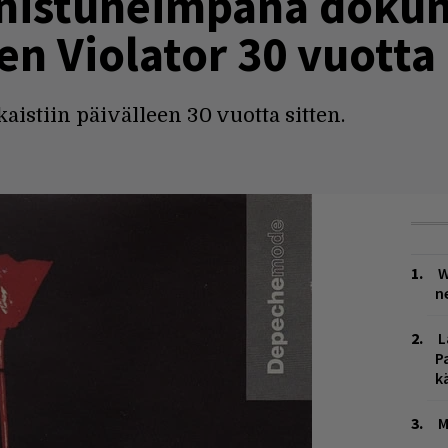
nnistuneimpana doku
n Violator 30 vuotta
aistiin päivälleen 30 vuotta sitten.
W
n
L
P
k
M