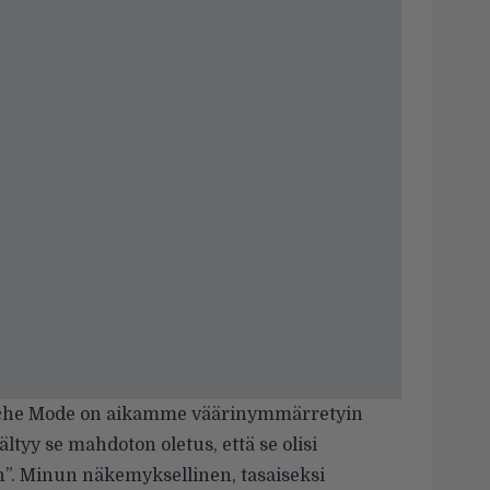
eche Mode on aikamme väärinymmärretyin
ltyy se mahdoton oletus, että se olisi
n”. Minun näkemyksellinen, tasaiseksi