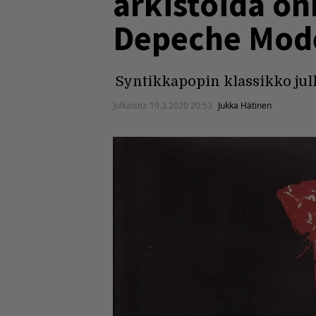
arkistoida o
Depeche Mode
Syntikkapopin klassikko julk
Julkaistu:
19.3.2020 20:53
Jukka Hätinen