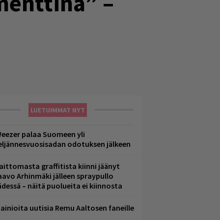
menttina” –
LUETUIMMAT NYT
eezer palaa Suomeen yli
eljännesvuosisadan odotuksen jälkeen
aittomasta graffitista kiinni jäänyt
aavo Arhinmäki jälleen spraypullo
ädessä – näitä puolueita ei kiinnosta
ainioita uutisia Remu Aaltosen faneille