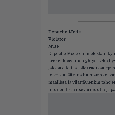
Depeche Mode
Violator
Mute
Depeche Mode on mielestäni ky
keskenkasvuinen yhtye, sekä hyvä
jaksaa odottaa jollei radikaaleja 
toiveista jää aina hampaankoloo
maallista ja yllättävienkin tahoj
hitunen lisää itsevarmuutta ja p