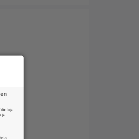
sen
tietoja
 ja
toja