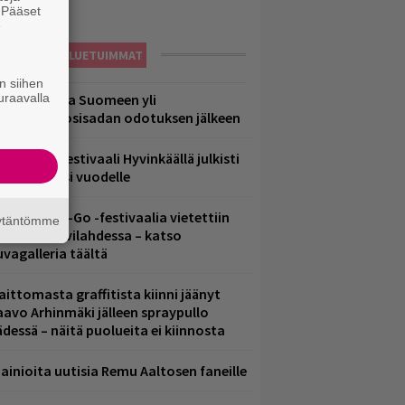
. Pääset
e
LUETUIMMAT
n siihen
uraavalla
eezer palaa Suomeen yli
eljännesvuosisadan odotuksen jälkeen
ärimetallifestivaali Hyvinkäällä julkisti
iintyjiä ensi vuodelle
ytäkesä Go-Go -festivaalia vietettiin
äytäntömme
elsingin Suvilahdessa – katso
uvagalleria täältä
aittomasta graffitista kiinni jäänyt
aavo Arhinmäki jälleen spraypullo
ädessä – näitä puolueita ei kiinnosta
ainioita uutisia Remu Aaltosen faneille