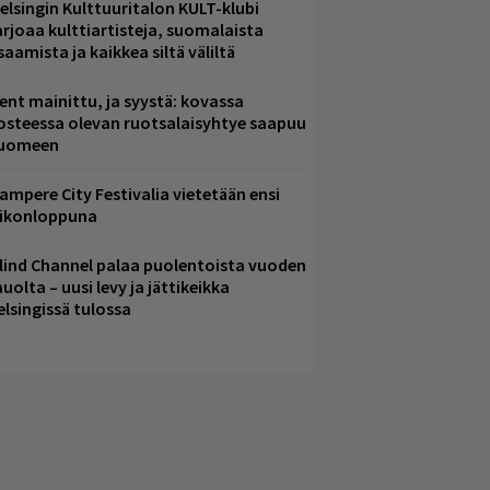
elsingin Kulttuuritalon KULT-klubi
arjoaa kulttiartisteja, suomalaista
saamista ja kaikkea siltä väliltä
ent mainittu, ja syystä: kovassa
osteessa olevan ruotsalaisyhtye saapuu
uomeen
ampere City Festivalia vietetään ensi
iikonloppuna
lind Channel palaa puolentoista vuoden
uolta – uusi levy ja jättikeikka
elsingissä tulossa