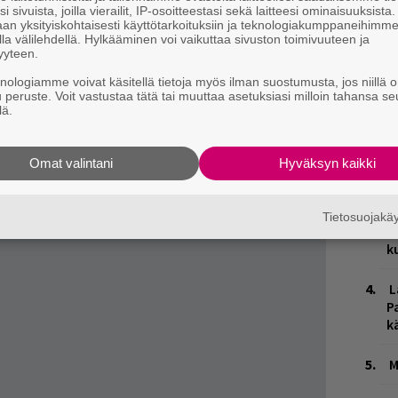
ta. Seksiä, huumeita ja hermoromahduksia
i sivuista, joilla vierailit, IP-osoitteestasi sekä laitteesi ominaisuuksista
an yksityiskohtaisesti käyttötarkoituksiin ja teknologiakumppaneihimm
stu
artikkeli löytyy tästä klikkaamalla
.
la välilehdellä. Hylkääminen voi vaikuttaa sivuston toimivuuteen ja
yyteen.
knologiamme voivat käsitellä tietoja myös ilman suostumusta, jos niillä o
u peruste. Voit vastustaa tätä tai muuttaa asetuksiasi milloin tahansa se
W
lä.
n
Ä
Omat valintani
Hyväksyn kaikki
es
J
Tietosuojak
H
k
L
P
k
M