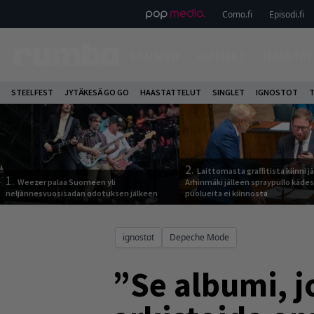
Como.fi
Episodi.fi
ETUSIVU
UUTISET
HAASTAT
STEELFEST
JYTÄKESÄ GO GO
HAASTATTELUT
SINGLET
IGNOSTOT
T
2.
Laittomasta graffitista kiinni 
1.
Weezer palaa Suomeen yli
Arhinmäki jälleen spraypullo kädes
neljännesvuosisadan odotuksen jälkeen
puolueita ei kiinnosta
ignostot
Depeche Mode
”Se albumi, j