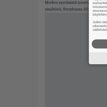
Moden syntisistä nuoruusvuosis
esimerkiks
tutustuma
sisältävä, Rumbassa 2013 julkai
seuraaval
käytettäv
Jotkin te
oikeutett
välilehdel