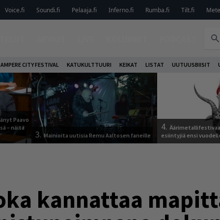
Voice.fi
Soundi.fi
Pelaaja.fi
Inferno.fi
Rumba.fi
Tilt.fi
Metel
TELUT
ARVIOT
LIVE
KOLUMNIT
PODCAST
AMPERE CITY FESTIVAL
KATUKULTTUURI
KEIKAT
LISTAT
UUTUUSBIISIT
jäänyt Paavo
4.
sä – näitä
Äärimetallifestivaal
3.
Mainioita uutisia Remu Aaltosen faneille
esiintyjiä ensi vuodell
oka kannattaa mapitt