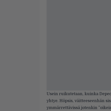
Usein ruikutetaan, kuinka Dep
yhtye. Höpsis, väitteeseenhän sisä
ymmärrettävissä jotenkin ”oikei