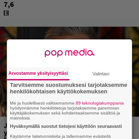
7,6
Arvostamme yksityisyyttäsi
Valintasi
Tarvitsemme suostumuksesi tarjotaksemme
henkilökohtaisen käyttökokemuksen
Me ja huolellisesti valitsemamme
89 teknologiakumppania
hyödynnämme henkilötietoja tarjotaksemme paremman
käyttäjäkokemuksen sekä kohdentaaksemme sisältöä ja
mainoksia.
Jani Sievinen kokosi lapsikatraansa
Hyväksymällä suostut tietojesi käyttöön seuraavasti
yhteen – ”Minun suurin perintöni
Käytämme laitetunnisteita ja tallennamme evästeitä