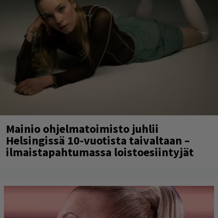
Mainio ohjelmatoimisto juhlii
Helsingissä 10-vuotista taivaltaan –
ilmaistapahtumassa loistoesiintyjät