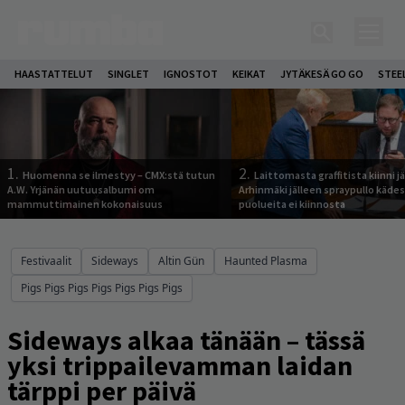
HAASTATTELUT
SINGLET
IGNOSTOT
KEIKAT
JYTÄKESÄ GO GO
STEE
1.
2.
Huomenna se ilmestyy – CMX:stä tutun
Laittomasta graffitista kiinni 
A.W. Yrjänän uutuusalbumi om
Arhinmäki jälleen spraypullo kädes
mammuttimainen kokonaisuus
puolueita ei kiinnosta
Festivaalit
Sideways
Altin Gün
Haunted Plasma
Pigs Pigs Pigs Pigs Pigs Pigs Pigs
Sideways alkaa tänään – tässä
yksi trippailevamman laidan
tärppi per päivä