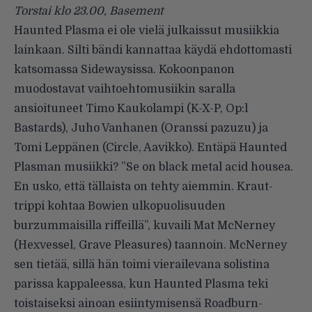
Torstai klo 23.00, Basement
Haunted Plasma ei ole vielä julkaissut musiikkia
lainkaan. Silti bändi kannattaa käydä ehdottomasti
katsomassa Sidewaysissa. Kokoonpanon
muodostavat vaihtoehtomusiikin saralla
ansioituneet Timo Kaukolampi (K-X-P, Op:l
Bastards), Juho Vanhanen (Oranssi pazuzu) ja
Tomi Leppänen (Circle, Aavikko). Entäpä Haunted
Plasman musiikki? ”Se on black metal acid housea.
En usko, että tällaista on tehty aiemmin. Kraut-
trippi kohtaa Bowien ulkopuolisuuden
burzummaisilla riffeillä”, kuvaili Mat McNerney
(Hexvessel, Grave Pleasures) taannoin. McNerney
sen tietää, sillä hän toimi vierailevana solistina
parissa kappaleessa, kun Haunted Plasma teki
toistaiseksi ainoan esiintymisensä Roadburn-