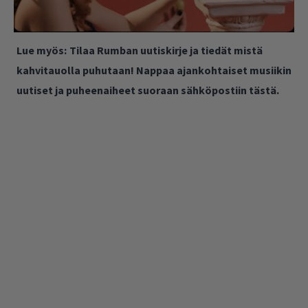
Lue myös:
Tilaa Rumban uutiskirje ja tiedät mistä
kahvitauolla puhutaan! Nappaa ajankohtaiset musiikin
uutiset ja puheenaiheet suoraan sähköpostiin tästä.