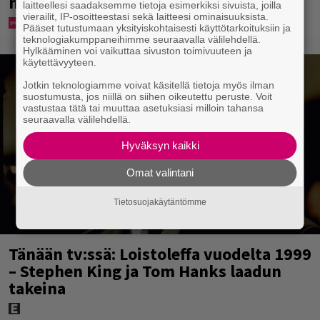
heille”
laitteellesi saadaksemme tietoja esimerkiksi sivuista, joilla
vierailit, IP-osoitteestasi sekä laitteesi ominaisuuksista.
Pääset tutustumaan yksityiskohtaisesti käyttötarkoituksiin ja
teknologiakumppaneihimme seuraavalla välilehdellä.
Hylkääminen voi vaikuttaa sivuston toimivuuteen ja
käytettävyyteen.
Jotkin teknologiamme voivat käsitellä tietoja myös ilman
suostumusta, jos niillä on siihen oikeutettu peruste. Voit
vastustaa tätä tai muuttaa asetuksiasi milloin tahansa
seuraavalla välilehdellä.
Hyväksyn kaikki
Omat valintani
Tietosuojakäytäntömme
Tänään tv:ssä: Loistoleffa vuodelta 1999
– Stephen King ja Tom Hanks laadun
takeina