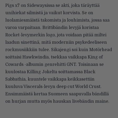
Pigs x7 on Sidewaysissa se akti, joka täräyttää
unihiekat silmistä ja vaikut korvista. Se on
luolamiesmäistä takomista ja louhimista, jossa saa
varoa varpaitaan. Brittibändin levyjä koristaa
Rocket-levymerkin logo, jota voidaan pitää miltei
laadun sinettinä, mitä moderniin psykedeeliseen
rockmusiikkiin tulee. Sikajengi soi kuin Motörhead
soittaisi Hawkwindia, tsekkaa vaikkapa King of
Cowards -albumin genrehitti GNT. Toisinaan se
kuulostaa Killing Jokelta soittamassa Black
Sabbathia, kuuntele vaikkapa keikkasettiin
kuuluva Viscerals-levyn deep cut World Crust.
Ensimmäistä kertaa Suomeen saapuvalla bändillä
on hurjan mutta myös hauskan livebändin maine.