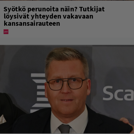
Syötkö perunoita näin? Tutkijat
löysivät yhteyden vakavaan
kansansairauteen