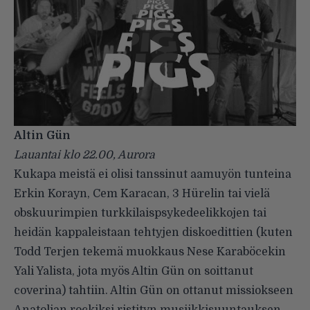
Altin Gün
Lauantai klo 22.00, Aurora
Kukapa meistä ei olisi tanssinut aamuyön tunteina
Erkin Korayn, Cem Karacan, 3 Hürelin tai vielä
obskuurimpien turkkilaispsykedeelikkojen tai
heidän kappaleistaan tehtyjen diskoedittien (kuten
Todd Terjen tekemä muokkaus Nese Karaböcekin
Yali Yalista, jota myös Altin Gün on soittanut
coverina) tahtiin. Altin Gün on ottanut missiokseen
Anatolian rockiksi ristityn musiikkisuuntauksen