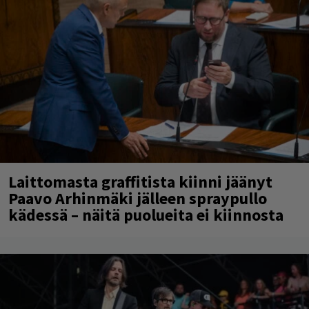
Laittomasta graffitista kiinni jäänyt
Paavo Arhinmäki jälleen spraypullo
kädessä – näitä puolueita ei kiinnosta