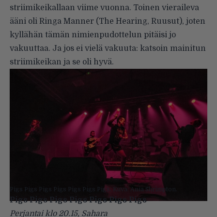
striimikeikallaan viime vuonna. Toinen vieraileva
ääni oli Ringa Manner (The Hearing, Ruusut), joten
kyllähän tämän nimienpudottelun pitäisi jo
vakuuttaa. Ja jos ei vielä vakuuta: katsoin mainitun
striimikeikan ja se oli hyvä.
Pigs Pigs Pigs Pigs Pigs Pigs Pigs. Kuva: Ania Shrimpton.
Pigs Pigs Pigs Pigs Pigs Pigs Pigs
Perjantai klo 20.15, Sahara