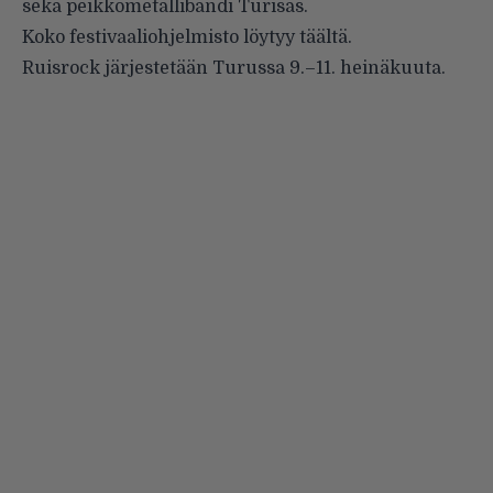
sekä peikkometallibändi
Turisas
.
Koko festivaaliohjelmisto löytyy
täältä
.
Ruisrock järjestetään Turussa 9.–11. heinäkuuta.