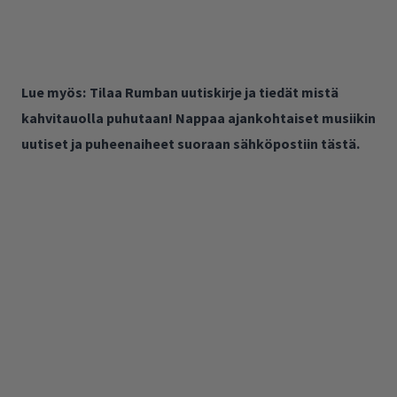
Lue myös:
Tilaa Rumban uutiskirje ja tiedät mistä
kahvitauolla puhutaan! Nappaa ajankohtaiset musiikin
uutiset ja puheenaiheet suoraan sähköpostiin tästä.