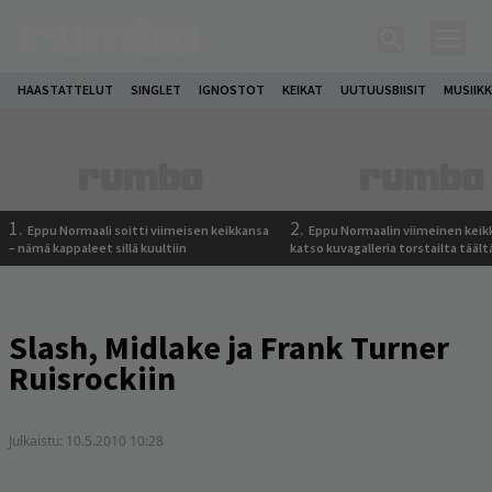
HAASTATTELUT
SINGLET
IGNOSTOT
KEIKAT
UUTUUSBIISIT
MUSIIKK
1.
2.
Eppu Normaali soitti viimeisen keikkansa
Eppu Normaalin viimeinen keik
– nämä kappaleet sillä kuultiin
katso kuvagalleria torstailta täält
Slash, Midlake ja Frank Turner
Ruisrockiin
Julkaistu:
10.5.2010 10:28