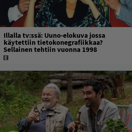
Illalla tv:ssä: Uuno-elokuva jossa
käytettiin tietokonegrafiikkaa?
Sellainen tehtiin vuonna 1998