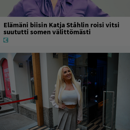
Elämäni biisin Katja Ståhlin roisi vitsi
suututti somen välittömästi