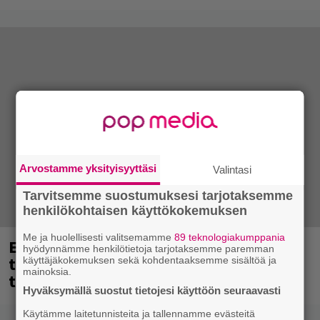
Arvostamme yksityisyyttäsi
Valintasi
Tarvitsemme suostumuksesi tarjotaksemme
henkilökohtaisen käyttökokemuksen
Me ja huolellisesti valitsemamme
89 teknologiakumppania
Eppu Normaalin viimeinen keikka
hyödynnämme henkilötietoja tarjotaksemme paremman
tänään – katso kuvagalleria torstailta
käyttäjäkokemuksen sekä kohdentaaksemme sisältöä ja
mainoksia.
täältä
Hyväksymällä suostut tietojesi käyttöön seuraavasti
Käytämme laitetunnisteita ja tallennamme evästeitä