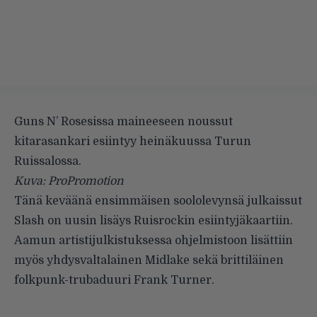
Guns N’ Rosesissa maineeseen noussut
kitarasankari esiintyy heinäkuussa Turun
Ruissalossa.
Kuva: ProPromotion
Tänä keväänä
ensimmäisen soololevynsä
julkaissut
Slash
on uusin lisäys
Ruisrockin
esiintyjäkaartiin.
Aamun artistijulkistuksessa ohjelmistoon lisättiin
myös yhdysvaltalainen
Midlake
sekä brittiläinen
folkpunk-trubaduuri
Frank Turner
.