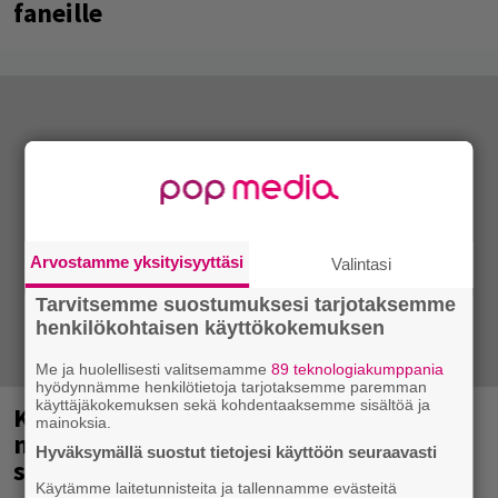
faneille
Arvostamme yksityisyyttäsi
Valintasi
Tarvitsemme suostumuksesi tarjotaksemme
henkilökohtaisen käyttökokemuksen
Me ja huolellisesti valitsemamme
89 teknologiakumppania
hyödynnämme henkilötietoja tarjotaksemme paremman
käyttäjäkokemuksen sekä kohdentaaksemme sisältöä ja
Kent mainittu, ja syystä: kovassa
mainoksia.
nosteessa olevan ruotsalaisyhtye
Hyväksymällä suostut tietojesi käyttöön seuraavasti
saapuu Suomeen
Käytämme laitetunnisteita ja tallennamme evästeitä