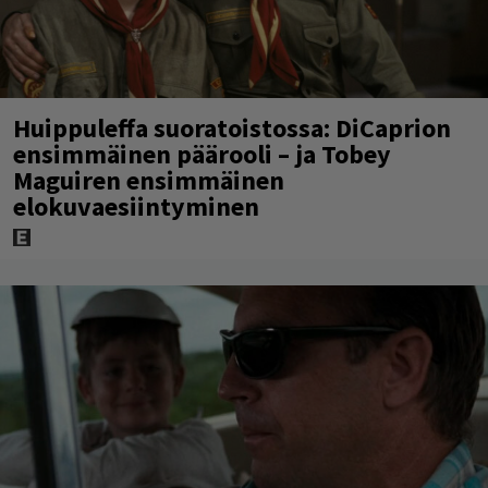
Huippuleffa suoratoistossa: DiCaprion
ensimmäinen päärooli – ja Tobey
Maguiren ensimmäinen
elokuvaesiintyminen