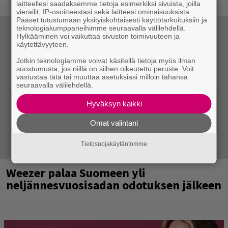
laitteellesi saadaksemme tietoja esimerkiksi sivuista, joilla
vierailit, IP-osoitteestasi sekä laitteesi ominaisuuksista.
Pääset tutustumaan yksityiskohtaisesti käyttötarkoituksiin ja
teknologiakumppaneihimme seuraavalla välilehdellä.
Hylkääminen voi vaikuttaa sivuston toimivuuteen ja
käytettävyyteen.
Jotkin teknologiamme voivat käsitellä tietoja myös ilman
suostumusta, jos niillä on siihen oikeutettu peruste. Voit
vastustaa tätä tai muuttaa asetuksiasi milloin tahansa
seuraavalla välilehdellä.
Hyväksyn kaikki
Omat valintani
Tietosuojakäytäntömme
Weezer palaa Suomeen yli
neljännesvuosisadan odotuksen jälkeen