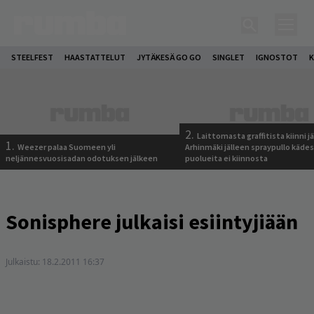
STEELFEST
HAASTATTELUT
JYTÄKESÄ GO GO
SINGLET
IGNOSTOT
K
2.
Laittomasta graffitista kiinni 
1.
Weezer palaa Suomeen yli
Arhinmäki jälleen spraypullo kädes
neljännesvuosisadan odotuksen jälkeen
puolueita ei kiinnosta
Sonisphere julkaisi esiintyjiään
Julkaistu:
18.2.2011 16:37