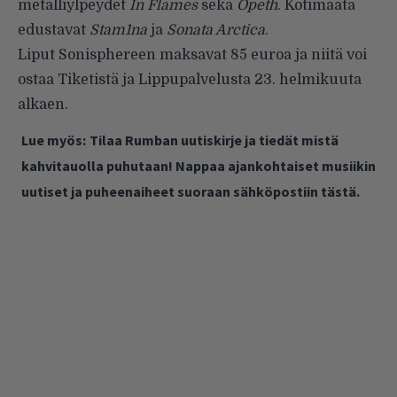
metalliylpeydet
In Flames
sekä
Opeth
. Kotimaata
edustavat
Stam1na
ja
Sonata Arctica
.
Liput Sonisphereen maksavat 85 euroa ja niitä voi
ostaa Tiketistä ja Lippupalvelusta 23. helmikuuta
alkaen.
Lue myös:
Tilaa Rumban uutiskirje ja tiedät mistä
kahvitauolla puhutaan! Nappaa ajankohtaiset musiikin
uutiset ja puheenaiheet suoraan sähköpostiin tästä.