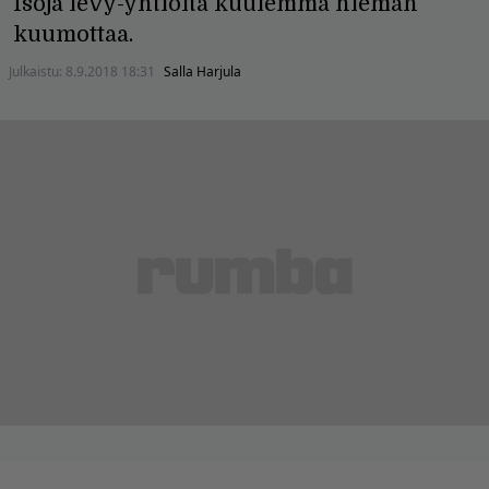
Isoja levy-yhtiöitä kuulemma hieman
kuumottaa.
Julkaistu:
8.9.2018 18:31
Salla Harjula