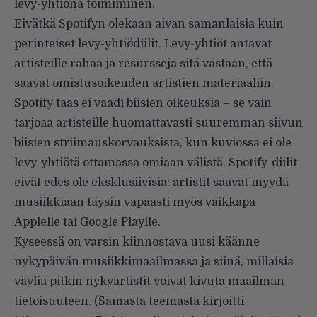
levy-yhtiönä toimiminen.
Eivätkä Spotifyn olekaan aivan samanlaisia kuin
perinteiset levy-yhtiödiilit. Levy-yhtiöt antavat
artisteille rahaa ja resursseja sitä vastaan, että
saavat omistusoikeuden artistien materiaaliin.
Spotify taas ei vaadi biisien oikeuksia – se vain
tarjoaa artisteille huomattavasti suuremman siivun
biisien striimauskorvauksista, kun kuviossa ei ole
levy-yhtiötä ottamassa omiaan välistä. Spotify-diilit
eivät edes ole eksklusiivisia: artistit saavat myydä
musiikkiaan täysin vapaasti myös vaikkapa
Applelle tai Google Playlle.
Kyseessä on varsin kiinnostava uusi käänne
nykypäivän musiikkimaailmassa ja siinä, millaisia
väyliä pitkin nykyartistit voivat kivuta maailman
tietoisuuteen. (
Samasta teemasta
kirjoitti