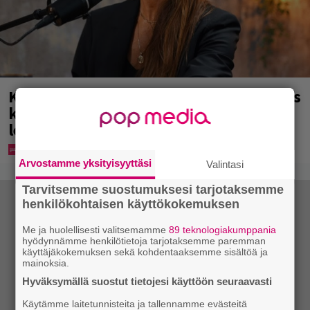
Karita Tykän ja Sami Saikkosen rakkaus
kukoistaa – vähäpukeista hempeilyä ja
leveitä virnistyksiä laiturilla
Arvostamme yksityisyyttäsi
Valintasi
Tarvitsemme suostumuksesi tarjotaksemme
henkilökohtaisen käyttökokemuksen
Me ja huolellisesti valitsemamme
89 teknologiakumppania
hyödynnämme henkilötietoja tarjotaksemme paremman
käyttäjäkokemuksen sekä kohdentaaksemme sisältöä ja
mainoksia.
Hyväksymällä suostut tietojesi käyttöön seuraavasti
Käytämme laitetunnisteita ja tallennamme evästeitä