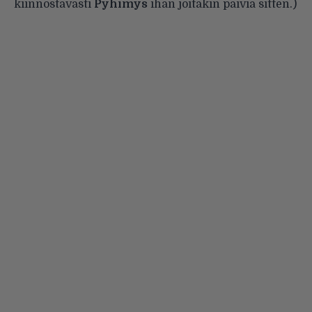
kiinnostavasti
Pyhimys
ihan joitakin päiviä sitten.)