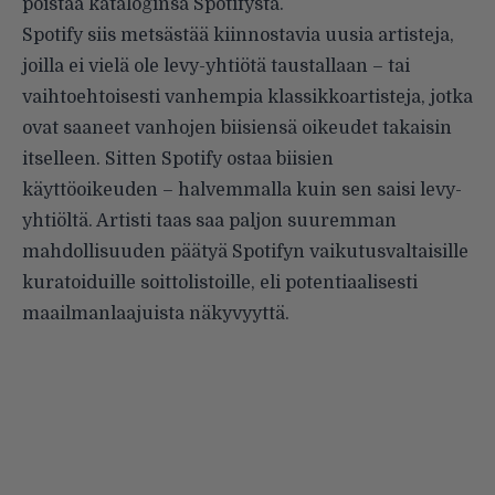
poistaa kataloginsa Spotifysta.
Spotify siis metsästää kiinnostavia uusia artisteja,
joilla ei vielä ole levy-yhtiötä taustallaan – tai
vaihtoehtoisesti vanhempia klassikkoartisteja, jotka
ovat saaneet vanhojen biisiensä oikeudet takaisin
itselleen. Sitten Spotify ostaa biisien
käyttöoikeuden – halvemmalla kuin sen saisi levy-
yhtiöltä. Artisti taas saa paljon suuremman
mahdollisuuden päätyä Spotifyn vaikutusvaltaisille
kuratoiduille soittolistoille, eli potentiaalisesti
maailmanlaajuista näkyvyyttä.