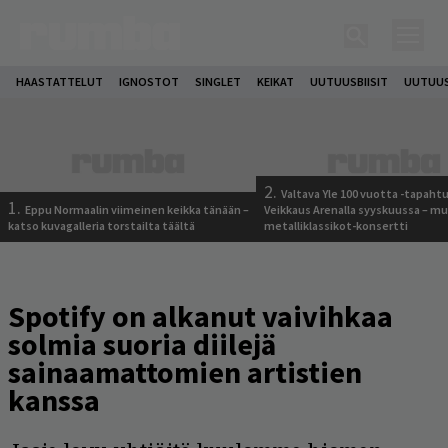
HAASTATTELUT
IGNOSTOT
SINGLET
KEIKAT
UUTUUSBIISIT
UUTUUS
2.
Valtava Yle 100 vuotta -tapah
1.
Eppu Normaalin viimeinen keikka tänään –
Veikkaus Arenalla syyskuussa – m
katso kuvagalleria torstailta täältä
metalliklassikot-konsertti
Spotify on alkanut vaivihkaa
solmia suoria diilejä
sainaamattomien artistien
kanssa