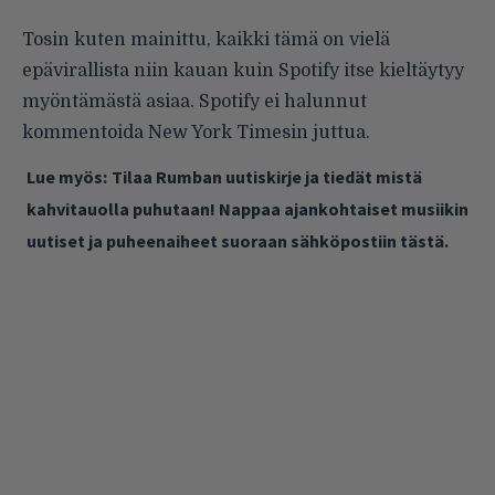
Tosin kuten mainittu, kaikki tämä on vielä
epävirallista niin kauan kuin Spotify itse kieltäytyy
myöntämästä asiaa. Spotify ei halunnut
kommentoida New York Timesin juttua.
Lue myös:
Tilaa Rumban uutiskirje ja tiedät mistä
kahvitauolla puhutaan! Nappaa ajankohtaiset musiikin
uutiset ja puheenaiheet suoraan sähköpostiin tästä.