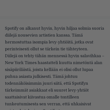
Spotify on alkanut hyvin, hyvin hiljaa solmia suoria
diilejä nousevien artistien kanssa. Tämä
hermostuttaa isompia levy-yhtiöitä, jotka ovat
perinteisesti ollut se tärkein tie tähteyteen.
Diilejä on tehty tähän mennessä hyvin salavihkaa –
New York Times
haastatteli
kuutta nimetöntä alan
sisäpiiriläistä, joista kellään ei olisi ollut lupaa
puhua asiasta julkisesti. Tämä johtuu
todennäköisimmin juuri siitä, että Spotifyn
tärkeimmät asiakkaat eli suuret levy-yhtiöt
saattaisivat kiivastua omalle tontilleen
tunkeutumisesta sen verran, että uhkaisivat