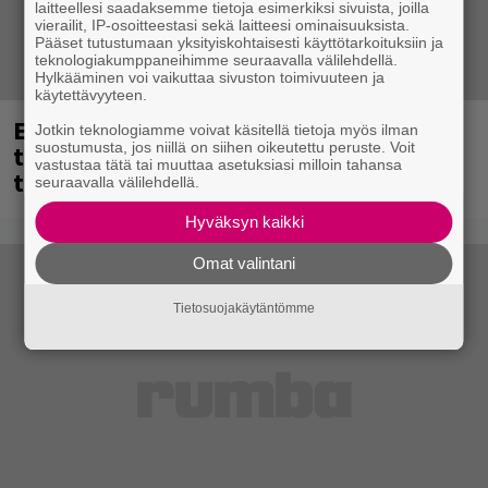
laitteellesi saadaksemme tietoja esimerkiksi sivuista, joilla
vierailit, IP-osoitteestasi sekä laitteesi ominaisuuksista.
Pääset tutustumaan yksityiskohtaisesti käyttötarkoituksiin ja
teknologiakumppaneihimme seuraavalla välilehdellä.
Hylkääminen voi vaikuttaa sivuston toimivuuteen ja
käytettävyyteen.
Eppu Normaalin viimeinen keikka
Jotkin teknologiamme voivat käsitellä tietoja myös ilman
suostumusta, jos niillä on siihen oikeutettu peruste. Voit
tänään – katso kuvagalleria torstailta
vastustaa tätä tai muuttaa asetuksiasi milloin tahansa
täältä
seuraavalla välilehdellä.
Hyväksyn kaikki
Omat valintani
Tietosuojakäytäntömme