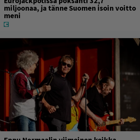
Eurojackpotissa poksahti 32,7
miljoonaa, ja tänne Suomen isoin voitto
meni
Eppu Normaalin viimeinen keikka