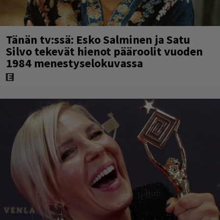
Tänän tv:ssä: Esko Salminen ja Satu
Silvo tekevät hienot pääroolit vuoden
1984 menestyselokuvassa