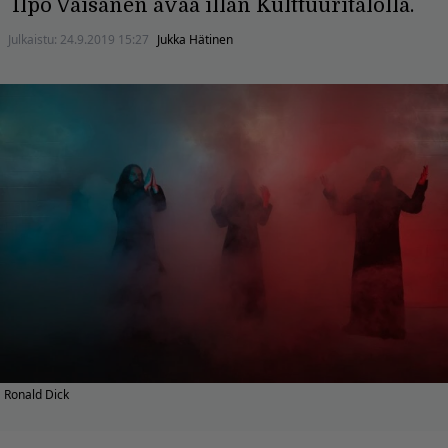
Ilpo Väisänen avaa illan Kulttuuritalolla.
Julkaistu:
24.9.2019 15:27
Jukka Hätinen
Ronald Dick