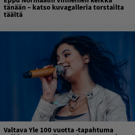
tänään – katso kuvagalleria torstailta
täältä
Valtava Yle 100 vuotta -tapahtuma