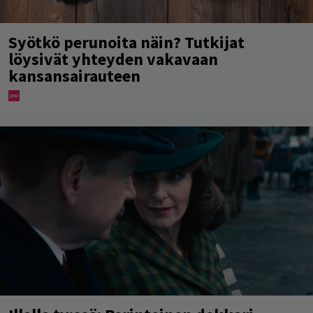
Syötkö perunoita näin? Tutkijat
löysivät yhteyden vakavaan
kansansairauteen