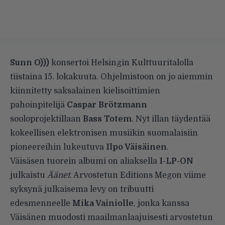
Sunn O)))
konsertoi
Helsingin Kulttuuritalolla
tiistaina 15. lokakuuta. Ohjelmistoon on jo aiemmin
kiinnitetty saksalainen kielisoittimien
pahoinpitelijä
Caspar Brötzmann
sooloprojektillaan
Bass Totem
. Nyt illan täydentää
kokeellisen elektronisen musiikin suomalaisiin
pioneereihin lukeutuva
Ilpo Väisäinen
.
Väisäsen tuorein albumi on aliaksella
I-LP-ON
julkaistu
Äänet
. Arvostetun Editions Megon viime
syksynä julkaisema levy on tribuutti
edesmenneelle
Mika Vainiolle
, jonka kanssa
Väisänen muodosti maailmanlaajuisesti arvostetun