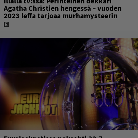
Illalla tv:ssä: Perinteinen dekkari
Agatha Christien hengessä – vuoden
2023 leffa tarjoaa murhamysteerin