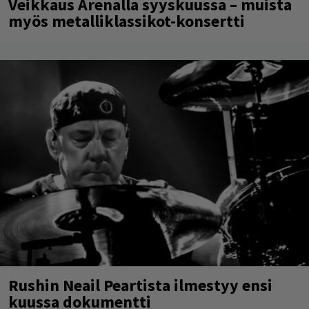
Veikkaus Arenalla syyskuussa – muista
myös metalliklassikot-konsertti
Rushin Neail Peartista ilmestyy ensi
kuussa dokumentti