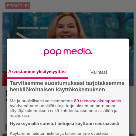
Arvostamme yksityisyyttäsi
Valintasi
Tarvitsemme suostumuksesi tarjotaksemme
henkilökohtaisen käyttökokemuksen
Me ja huolellisesti valitsemamme
89 teknologiakumppania
hyödynnämme henkilötietoja tarjotaksemme paremman
käyttäjäkokemuksen sekä kohdentaaksemme sisältöä ja
mainoksia.
Hyväksymällä suostut tietojesi käyttöön seuraavasti
Käytämme laitetunnisteita ja tallennamme evästeitä