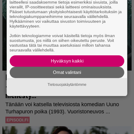
laitteellesi saadaksemme tietoja esimerkiksi sivuista, joilla
vierailit, IP-osoitteestasi sekä laitteesi ominaisuuksista.
Pääset tutustumaan yksityiskohtaisesti käyttötarkoituksiin ja
teknologiakumppaneihimme seuraavalla välilehdellä.
Hylkääminen voi vaikuttaa sivuston toimivuuteen ja
käytettävyyteen.
Jotkin teknologiamme voivat käsitellä tietoja myös ilman
suostumusta, jos niillä on siihen oikeutettu peruste. Voit
vastustaa tätä tai muuttaa asetuksiasi milloin tahansa
seuraavalla välilehdellä.
Hyväksyn kaikki
Omat valintani
Tietosuojakäytäntömme