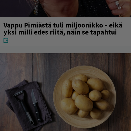
Vappu Pimiästä tuli miljoonikko – eikä
yksi milli edes riitä, näin se tapahtui