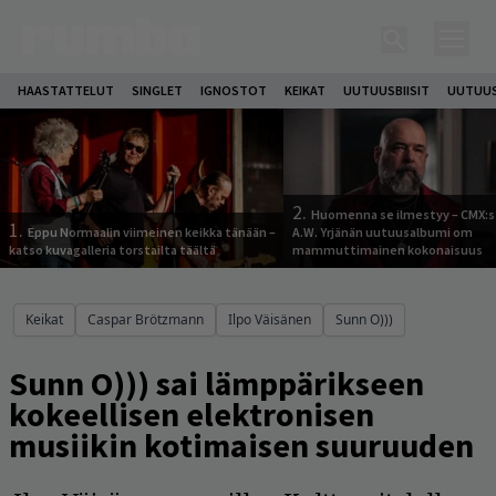
HAASTATTELUT
SINGLET
IGNOSTOT
KEIKAT
UUTUUSBIISIT
UUTUUS
2.
Huomenna se ilmestyy – CMX:s
1.
Eppu Normaalin viimeinen keikka tänään –
A.W. Yrjänän uutuusalbumi om
katso kuvagalleria torstailta täältä
mammuttimainen kokonaisuus
Keikat
Caspar Brötzmann
Ilpo Väisänen
Sunn O)))
Sunn O))) sai lämppärikseen
kokeellisen elektronisen
musiikin kotimaisen suuruuden