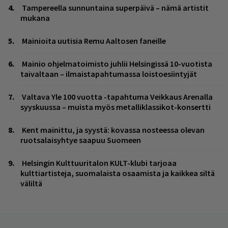
Tampereella sunnuntaina superpäivä – nämä artistit
mukana
Mainioita uutisia Remu Aaltosen faneille
Mainio ohjelmatoimisto juhlii Helsingissä 10-vuotista
taivaltaan – ilmaistapahtumassa loistoesiintyjät
Valtava Yle 100 vuotta -tapahtuma Veikkaus Arenalla
syyskuussa – muista myös metalliklassikot-konsertti
Kent mainittu, ja syystä: kovassa nosteessa olevan
ruotsalaisyhtye saapuu Suomeen
Helsingin Kulttuuritalon KULT-klubi tarjoaa
kulttiartisteja, suomalaista osaamista ja kaikkea siltä
väliltä