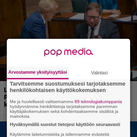
Arvostamme yksityisyyttäsi
Valintasi
Tarvitsemme suostumuksesi tarjotaksemme
Laittomasta graffitista kiinni jäänyt
henkilökohtaisen käyttökokemuksen
Paavo Arhinmäki jälleen spraypullo
Me ja huolellisesti valitsemamme
89 teknologiakumppania
kädessä – näitä puolueita ei kiinnosta
hyödynnämme henkilötietoja tarjotaksemme paremman
käyttäjäkokemuksen sekä kohdentaaksemme sisältöä ja
mainoksia.
Hyväksymällä suostut tietojesi käyttöön seuraavasti
Käytämme laitetunnisteita ja tallennamme evästeitä