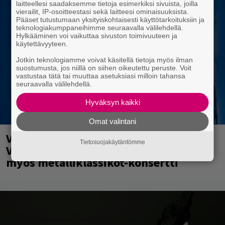
laitteellesi saadaksemme tietoja esimerkiksi sivuista, joilla
vierailit, IP-osoitteestasi sekä laitteesi ominaisuuksista.
Pääset tutustumaan yksityiskohtaisesti käyttötarkoituksiin ja
teknologiakumppaneihimme seuraavalla välilehdellä.
Hylkääminen voi vaikuttaa sivuston toimivuuteen ja
käytettävyyteen.
Jotkin teknologiamme voivat käsitellä tietoja myös ilman
suostumusta, jos niillä on siihen oikeutettu peruste. Voit
vastustaa tätä tai muuttaa asetuksiasi milloin tahansa
seuraavalla välilehdellä.
Hyväksyn kaikki
Omat valintani
Valtava Yle 100 vuotta -tapahtuma
Tietosuojakäytäntömme
Veikkaus Arenalla syyskuussa – muista
myös metalliklassikot-konsertti