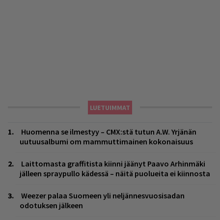
LUETUIMMAT
Huomenna se ilmestyy – CMX:stä tutun A.W. Yrjänän
uutuusalbumi om mammuttimainen kokonaisuus
Laittomasta graffitista kiinni jäänyt Paavo Arhinmäki
jälleen spraypullo kädessä – näitä puolueita ei kiinnosta
Weezer palaa Suomeen yli neljännesvuosisadan
odotuksen jälkeen