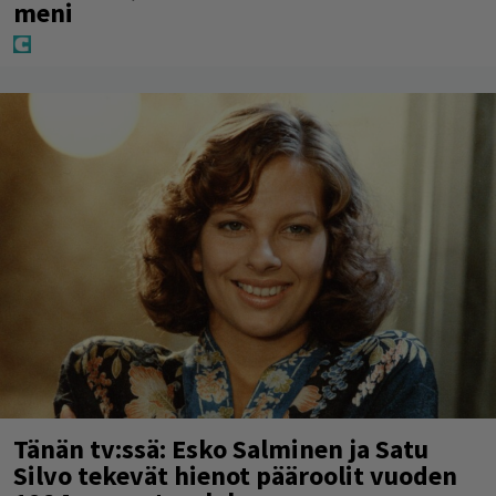
meni
Tänän tv:ssä: Esko Salminen ja Satu
Silvo tekevät hienot pääroolit vuoden