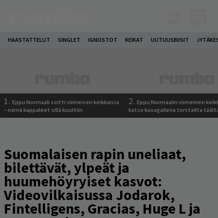
HAASTATTELUT
SINGLET
IGNOSTOT
KEIKAT
UUTUUSBIISIT
JYTÄKE
1.
2.
Eppu Normaali soitti viimeisen keikkansa
Eppu Normaalin viimeinen keik
– nämä kappaleet sillä kuultiin
katso kuvagalleria torstailta täält
Suomalaisen rapin uneliaat,
bilettävät, ylpeät ja
huumehöyryiset kasvot:
Videovilkaisussa Jodarok,
Fintelligens, Gracias, Huge L ja