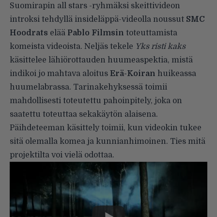
Suomirapin all stars -ryhmäksi skeittivideon
introksi tehdyllä insideläppä-videolla noussut
SMC
Hoodrats
elää
Pablo Filmsin
toteuttamista
komeista videoista. Neljäs tekele
Yks risti kaks
käsittelee lähiörottauden huumeaspektia, mistä
indikoi jo mahtava aloitus
Erä-Koiran
huikeassa
huumelabrassa. Tarinakehyksessä toimii
mahdollisesti toteutettu pahoinpitely, joka on
saatettu toteuttaa sekakäytön alaisena.
Päihdeteeman käsittely toimii, kun videokin tukee
sitä olemalla komea ja kunnianhimoinen. Ties mitä
projektilta voi vielä odottaa.