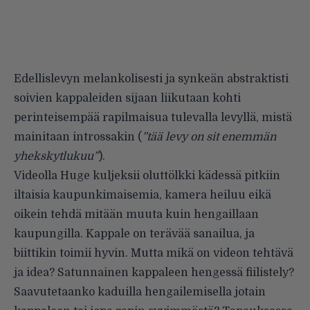
Edellislevyn melankolisesti ja synkeän abstraktisti
soivien kappaleiden sijaan liikutaan kohti
perinteisempää rapilmaisua tulevalla levyllä, mistä
mainitaan introssakin (
”tää levy on sit enemmän
yhekskytlukuu”
).
Videolla Huge kuljeksii oluttölkki kädessä pitkiin
iltaisia kaupunkimaisemia, kamera heiluu eikä
oikein tehdä mitään muuta kuin hengaillaan
kaupungilla. Kappale on terävää sanailua, ja
biittikin toimii hyvin. Mutta mikä on videon tehtävä
ja idea? Satunnainen kappaleen hengessä fiilistely?
Saavutetaanko kaduilla hengailemisella jotain