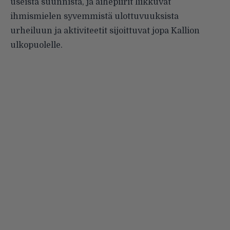
useista suunnista, ja aihepiirit liikkuvat
ihmismielen syvemmistä ulottuvuuksista
urheiluun ja aktiviteetit sijoittuvat jopa Kallion
ulkopuolelle.