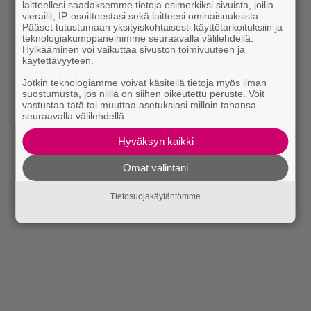
laitteellesi saadaksemme tietoja esimerkiksi sivuista, joilla
vierailit, IP-osoitteestasi sekä laitteesi ominaisuuksista.
Pääset tutustumaan yksityiskohtaisesti käyttötarkoituksiin ja
teknologiakumppaneihimme seuraavalla välilehdellä.
Hylkääminen voi vaikuttaa sivuston toimivuuteen ja
käytettävyyteen.
Jotkin teknologiamme voivat käsitellä tietoja myös ilman
suostumusta, jos niillä on siihen oikeutettu peruste. Voit
vastustaa tätä tai muuttaa asetuksiasi milloin tahansa
seuraavalla välilehdellä.
Hyväksyn kaikki
Omat valintani
Tietosuojakäytäntömme