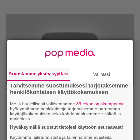
Arvostamme yksityisyyttäsi
Valintasi
Tarvitsemme suostumuksesi tarjotaksemme
Kun kaikkia vilkaistavia videoita yhdistää jossain
henkilökohtaisen käyttökokemuksen
määrin rentomielinen hengailu ja kavereiden
Me ja huolellisesti valitsemamme
89 teknologiakumppania
kanssa asioiden tekeminen, on viimeinen
hyödynnämme henkilötietoja tarjotaksemme paremman
käyttäjäkokemuksen sekä kohdentaaksemme sisältöä ja
vilkaistava vienyt asetelmaa huimin askelein
mainoksia.
eteenpäin muutamalla videollaan. Näin juonikuviot
Hyväksymällä suostut tietojesi käyttöön seuraavasti
yhdistetään sujuvasti oman porukan tekemisiin!
Käytämme laitetunnisteita ja tallennamme evästeitä