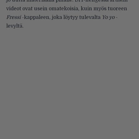
jo uutta materiaalia pihalle. DIY-hengessä artistin
videot ovat usein omatekoisia, kuin myös tuoreen
Fressi
-kappaleen, joka löytyy tulevalta
Yo yo
-
levyltä.