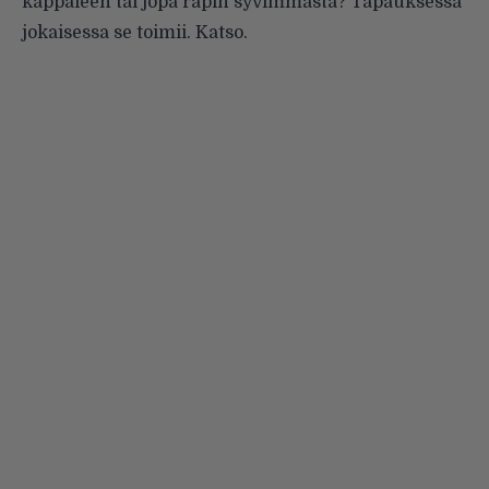
kappaleen tai jopa rapin syvimmästä? Tapauksessa
jokaisessa se toimii. Katso.