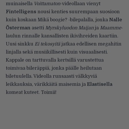
muinaisella
Voittamaton
-videollaan vienyt
Fintelligens
nousi kenties suurempaan suosioon
kuin koskaan
Mikä boogie?
-bilepalalla, jonka
Nalle
Österman
asetti
Myrskyluodon Maijan
ja
Maamme
-
laulun rinnalle kansallisten ikivihreiden kaartiin.
Uusi sinkku
Ei tekosyitä
jatkaa edellisen megahitin
linjalla sekä musiikillisesti kuin visuaalisesti.
Kappale on tarttuvalla kertsillä varustettua
toimivaa bileräppiä, jonka päälle heilutaan
biletuulella. Videolla runsaasti välkkyviä
leikkauksia, värikkäitä maisemia ja
Elastisella
komeat kuteet. Toimii!