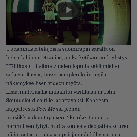
Uudemmista tekijöistä suomirapin saralla on
helsinkiläinen
Gracias
, jonka kotikaupunkiylistys
HKI
ihastutti viime vuoden lopulla sekä miehen
sulavan flow’n,
Davo
-samplen kuin myös
näkemyksellisen videon myötä.
Lisää materiaalia ilmaantui vastikään artistin
Soundcloud-saitille
ladattavaksi. Kahdesta
kappaleesta
Feel Me
sai pienen
musiikkivideontapaisen. Yksinkertainen ja
harmillisen lyhyt, mutta komea video jättää suuren
nälän artistin tulevaa ep:tä ja mahdollisia uusia