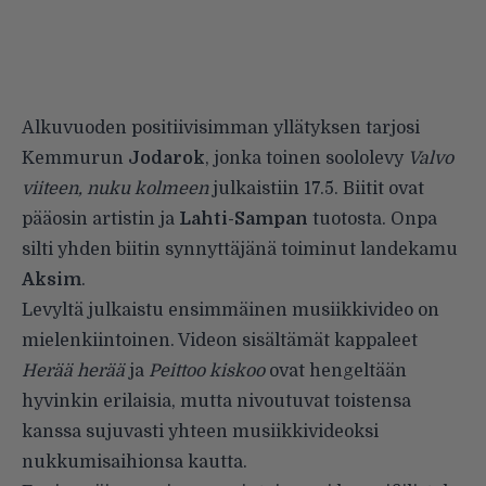
Alkuvuoden positiivisimman yllätyksen tarjosi
Kemmurun
Jodarok
, jonka toinen soololevy
Valvo
viiteen, nuku kolmeen
julkaistiin 17.5. Biitit ovat
pääosin artistin ja
Lahti-Sampan
tuotosta. Onpa
silti yhden biitin synnyttäjänä toiminut landekamu
Aksim
.
Levyltä julkaistu ensimmäinen musiikkivideo on
mielenkiintoinen. Videon sisältämät kappaleet
Herää herää
ja
Peittoo kiskoo
ovat hengeltään
hyvinkin erilaisia, mutta nivoutuvat toistensa
kanssa sujuvasti yhteen musiikkivideoksi
nukkumisaihionsa kautta.