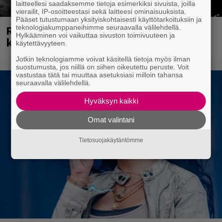
laitteellesi saadaksemme tietoja esimerkiksi sivuista, joilla
vierailit, IP-osoitteestasi sekä laitteesi ominaisuuksista.
Pääset tutustumaan yksityiskohtaisesti käyttötarkoituksiin ja
Rushin Neail Peartista ilmestyy ensi
teknologiakumppaneihimme seuraavalla välilehdellä.
Hylkääminen voi vaikuttaa sivuston toimivuuteen ja
kuussa dokumentti
käytettävyyteen.
Jotkin teknologiamme voivat käsitellä tietoja myös ilman
suostumusta, jos niillä on siihen oikeutettu peruste. Voit
vastustaa tätä tai muuttaa asetuksiasi milloin tahansa
seuraavalla välilehdellä.
Hyväksyn kaikki
Omat valintani
Tietosuojakäytäntömme