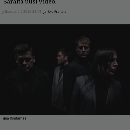
Saralta uusi video.
Julkaistu:
5.5.2022 23:14
Jarkko Fräntilä
Tiina Routamaa