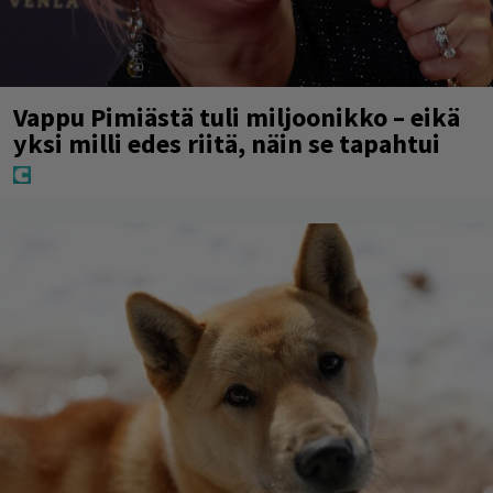
Vappu Pimiästä tuli miljoonikko – eikä
yksi milli edes riitä, näin se tapahtui