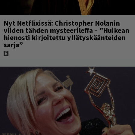
Nyt Netflixissä: Christopher Nolanin
viiden tähden mysteerileffa – ”Huikean
hienosti kirjoitettu yllätyskäänteiden
sarja”