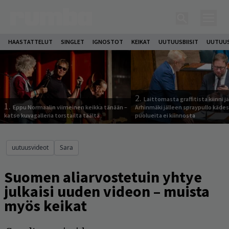
HAASTATTELUT
SINGLET
IGNOSTOT
KEIKAT
UUTUUSBIISIT
UUTUUS
2.
Laittomasta graffitista kiinni 
1.
Eppu Normaalin viimeinen keikka tänään –
Arhinmäki jälleen spraypullo kädes
katso kuvagalleria torstailta täältä
puolueita ei kiinnosta
uutuusvideot
Sara
Suomen aliarvostetuin yhtye
julkaisi uuden videon – muista
myös keikat