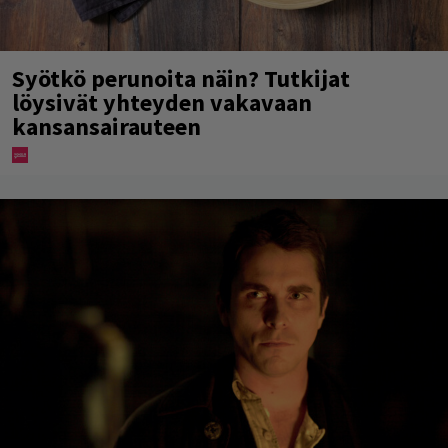
Syötkö perunoita näin? Tutkijat
löysivät yhteyden vakavaan
kansansairauteen