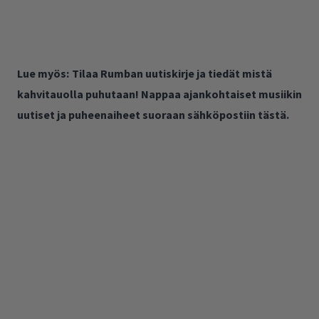
Lue myös:
Tilaa Rumban uutiskirje ja tiedät mistä
kahvitauolla puhutaan! Nappaa ajankohtaiset musiikin
uutiset ja puheenaiheet suoraan sähköpostiin tästä.