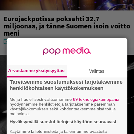
Eurojackpotissa poksahti 32,7
miljoonaa, ja tänne Suomen isoin voitto
meni
Arvostamme yksityisyyttäsi
Valintasi
Tarvitsemme suostumuksesi tarjotaksemme
henkilökohtaisen käyttökokemuksen
Me ja huolellisesti valitsemamme
89 teknologiakumppania
hyödynnämme henkilötietoja tarjotaksemme paremman
käyttäjäkokemuksen sekä kohdentaaksemme sisältöä ja
mainoksia.
Hyväksymällä suostut tietojesi käyttöön seuraavasti
Käytämme laitetunnisteita ja tallennamme evästeitä