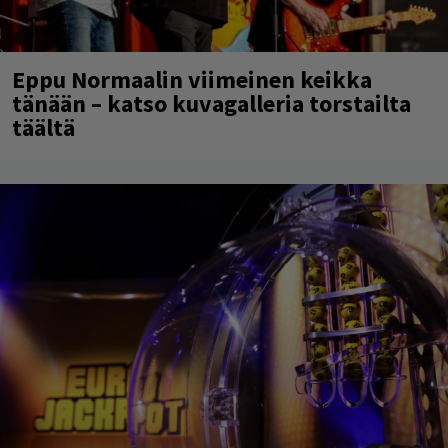
Eppu Normaalin viimeinen keikka
tänään – katso kuvagalleria torstailta
täältä