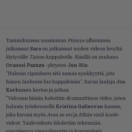
Tammikuussa uusimman
Pimeys
-albuminsa
julkaissut
Sara
on julkaissut uuden videon levyltä
löytyvälle
Taivas
-kappaleelle. Biisillä on mukana
Oranssi Pazuzu
-yhtyeen
Jun-His
.
”Halusin ripauksen sitä samaa synkkyyttä, jota
hänen laulunsa luo kappaleisiin”, Saran laulaja
Joa
Korhone
n kertoo ja jatkaa:
”Vahvaan biisiin haluttiin dramaattinen video, joten
halusin työskennellä
Kristina Galisovan
kanssa,
joka kuvasi myös
Avaa se ovi
ja
Ethän vielä kuole
-
videot. Taidevideota lähdettiin tekemään,
vangitsevaa visuaalisuutta ja kysymyksiä