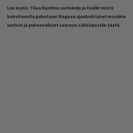
Lue myös:
Tilaa Rumban uutiskirje ja tiedät mistä
kahvitauolla puhutaan! Nappaa ajankohtaiset musiikin
uutiset ja puheenaiheet suoraan sähköpostiin tästä.