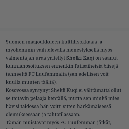
Suomen maajoukkueen kulttihyökkääjä ja
myöhemmin vaihtelevalla menestyksellä myös
valmentajan uraa yritellyt
Shefki Kuqi
on saanut
kunnianosoituksen ennenkin futisaiheisia biisejä
tehneeltä FC Luufemmalta (sen edellisen voit
kuulla muuten
täältä
).
Kosovossa syntynyt Shekfi Kuqi ei välttämättä ollut
se taitavin pelaaja kentällä, mutta sen minkä mies
hävisi taidossa hän voitti sitten härkämäisessä
olemuksessaan ja tahtotilassaan.
Tämän muistavat myös FC Luufemman jätkät,