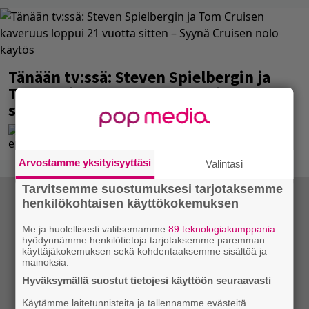
Tänään tv:ssä: Steven Spielbergin ja
Tom Cruisen kaveruus loppui 21 vuotta
sitten – Syynä Cruisen nolo käytös
Arvostamme yksityisyyttäsi
Valintasi
Tarvitsemme suostumuksesi tarjotaksemme
henkilökohtaisen käyttökokemuksen
Me ja huolellisesti valitsemamme
89 teknologiakumppania
hyödynnämme henkilötietoja tarjotaksemme paremman
käyttäjäkokemuksen sekä kohdentaaksemme sisältöä ja
mainoksia.
Hyväksymällä suostut tietojesi käyttöön seuraavasti
Käytämme laitetunnisteita ja tallennamme evästeitä