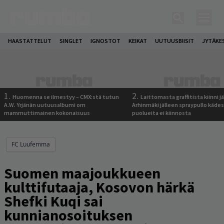
HAASTATTELUT
SINGLET
IGNOSTOT
KEIKAT
UUTUUSBIISIT
JYTÄKE
1.
2.
Huomenna se ilmestyy – CMX:stä tutun
Laittomasta graffitista kiinni 
A.W. Yrjänän uutuusalbumi om
Arhinmäki jälleen spraypullo kädes
mammuttimainen kokonaisuus
puolueita ei kiinnosta
FC Luufemma
Suomen maajoukkueen
kulttifutaaja, Kosovon härkä
Shefki Kuqi sai
kunnianosoituksen