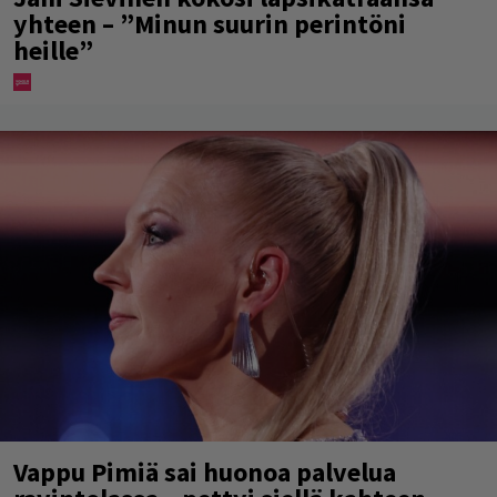
yhteen – ”Minun suurin perintöni
heille”
Vappu Pimiä sai huonoa palvelua