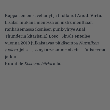
Kappaleen on säveltänyt ja tuottanut
Anodi Virta
.
Lisäksi mukana menossa on instrumenttiaan
rankaisemassa ikonisen punk-yhtye Anal
Thunderin kitaristi
El Loso
. Single enteilee
vuonna 2019 julkaistavaa pitkäsoittoa
Nurmikon
tuoksu
, jolla – jos nyt arvaamme oikein – futisteema
jatkuu.
Kuuntele
Kosovon härkä
alta.