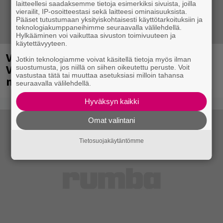
laitteellesi saadaksemme tietoja esimerkiksi sivuista, joilla
vierailit, IP-osoitteestasi sekä laitteesi ominaisuuksista.
Pääset tutustumaan yksityiskohtaisesti käyttötarkoituksiin ja
teknologiakumppaneihimme seuraavalla välilehdellä.
Hylkääminen voi vaikuttaa sivuston toimivuuteen ja
käytettävyyteen.
Valtava Yle 100 vuotta -tapahtuma
Jotkin teknologiamme voivat käsitellä tietoja myös ilman
Veikkaus Arenalla syyskuussa – muista
suostumusta, jos niillä on siihen oikeutettu peruste. Voit
vastustaa tätä tai muuttaa asetuksiasi milloin tahansa
myös metalliklassikot-konsertti
seuraavalla välilehdellä.
Hyväksyn kaikki
Omat valintani
Tietosuojakäytäntömme