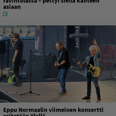
ravintolassa – pettyi siellä kahteen
asiaan
Eppu Normaalin viimeinen konsertti
esitetään Ylellä