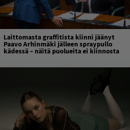
Laittomasta graffitista kiinni jäänyt
Paavo Arhinmäki jälleen spraypullo
kädessä – näitä puolueita ei kiinnosta