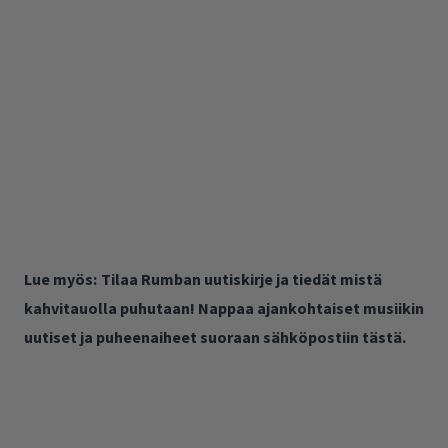
Lue myös:
Tilaa Rumban uutiskirje ja tiedät mistä
kahvitauolla puhutaan! Nappaa ajankohtaiset musiikin
uutiset ja puheenaiheet suoraan sähköpostiin tästä.