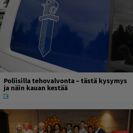
Poliisilla tehovalvonta – tästä kysymys
ja näin kauan kestää