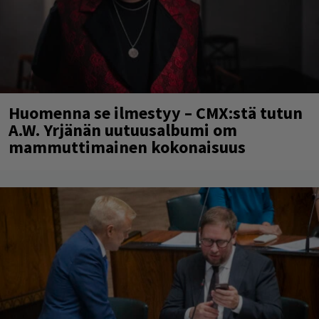
Huomenna se ilmestyy – CMX:stä tutun
A.W. Yrjänän uutuusalbumi om
mammuttimainen kokonaisuus