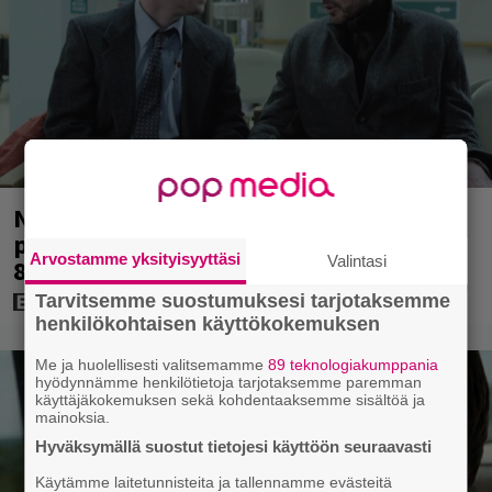
Nyt Netflixissä: Yksi viime vuosien
parhaista rikossarjoista – IMDB-arvio
Arvostamme yksityisyyttäsi
Valintasi
8,8
Tarvitsemme suostumuksesi tarjotaksemme
henkilökohtaisen käyttökokemuksen
Me ja huolellisesti valitsemamme
89 teknologiakumppania
hyödynnämme henkilötietoja tarjotaksemme paremman
käyttäjäkokemuksen sekä kohdentaaksemme sisältöä ja
mainoksia.
Hyväksymällä suostut tietojesi käyttöön seuraavasti
Käytämme laitetunnisteita ja tallennamme evästeitä