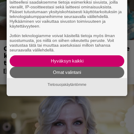
laitteellesi saadaksemme tietoja esimerkiksi sivuista, joilla
vierailit, IP-osoitteestasi sekä laitteesi ominaisuuksista.
Pääset tutustumaan yksityiskohtaisesti käyttötarkoituksiin ja
teknologiakumppaneihimme seuraavalla välilehdellä.
Hylkääminen voi vaikuttaa sivuston toimivuuteen ja
käytettävyyteen.
Jotkin teknologiamme voivat käsitellä tietoja myös ilman
suostumusta, jos niillä on siihen oikeutettu peruste. Voit
vastustaa tätä tai muuttaa asetuksiasi milloin tahansa
Clint Eastwood näytti Kevin Costnerille
seuraavalla välilehdellä.
kaapin paikan hyvin yksinkertaisella
toimenpiteellä
Hyväksyn kaikki
Omat valintani
Tietosuojakäytäntömme