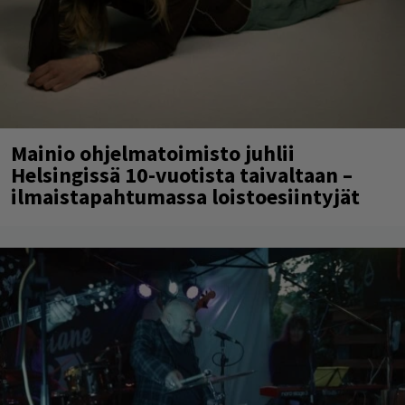
Mainio ohjelmatoimisto juhlii
Helsingissä 10-vuotista taivaltaan –
ilmaistapahtumassa loistoesiintyjät