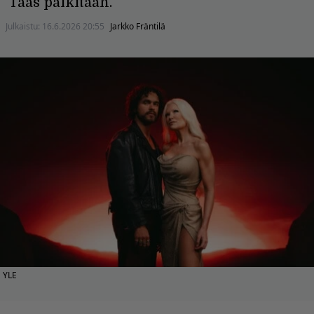
Taas palkitaan.
Julkaistu:
16.6.2026 20:55
Jarkko Fräntilä
YLE