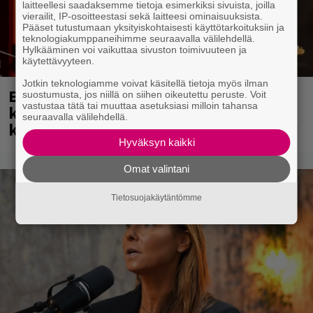
laitteellesi saadaksemme tietoja esimerkiksi sivuista, joilla
vierailit, IP-osoitteestasi sekä laitteesi ominaisuuksista.
Pääset tutustumaan yksityiskohtaisesti käyttötarkoituksiin ja
teknologiakumppaneihimme seuraavalla välilehdellä.
Hylkääminen voi vaikuttaa sivuston toimivuuteen ja
käytettävyyteen.
Jotkin teknologiamme voivat käsitellä tietoja myös ilman
Eppu Normaali soitti viimeisen
suostumusta, jos niillä on siihen oikeutettu peruste. Voit
vastustaa tätä tai muuttaa asetuksiasi milloin tahansa
keikkansa – nämä kappaleet sillä
seuraavalla välilehdellä.
kuultiin
Hyväksyn kaikki
Omat valintani
Tietosuojakäytäntömme