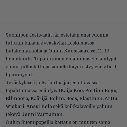
Suomipop-festivaalit järjestetään ensi vuonna
tuttuun tapaan Jyväskylän keskustassa
Lutakonaukiolla ja Oulun Kuusisaaressa 11.-13.
heinäkuuta. Tapahtumien ensimmäiset esiintyjät
on nyt julkistettu ja samalla käynnistyy early bird -
lipunmyynti.
Jyväskylässä jo 16. kertaa järjestettävässä
tapahtumassa esiintyvät
Kaija Koo, Portion Boys,
Ellinoora, Käärijä, Behm, Bess, Elastinen, Arttu
Wiskari, Anssi Kela
sekä keikkalavoille paluun
tekevä
Jenni Vartiainen
.
Oulun Suomipopeilla kattaus on muuten sama