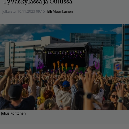
Jyväskylässä ja Oulussa.
Julkaistu:
10.11.2023 09:15
Elli Muurikainen
Julius Konttinen