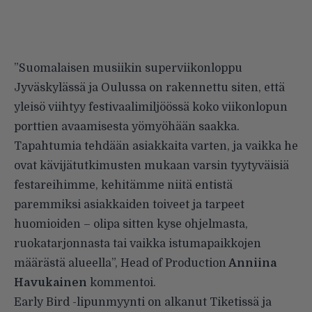
”Suomalaisen musiikin superviikonloppu
Jyväskylässä ja Oulussa on rakennettu siten, että
yleisö viihtyy festivaalimiljöössä koko viikonlopun
porttien avaamisesta yömyöhään saakka.
Tapahtumia tehdään asiakkaita varten, ja vaikka he
ovat kävijätutkimusten mukaan varsin tyytyväisiä
festareihimme, kehitämme niitä entistä
paremmiksi asiakkaiden toiveet ja tarpeet
huomioiden – olipa sitten kyse ohjelmasta,
ruokatarjonnasta tai vaikka istumapaikkojen
määrästä alueella”, Head of Production
Anniina
Havukainen
kommentoi.
Early Bird -lipunmyynti on alkanut Tiketissä ja