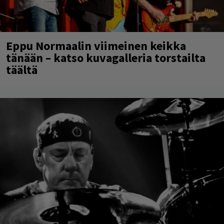
Eppu Normaalin viimeinen keikka
tänään – katso kuvagalleria torstailta
täältä