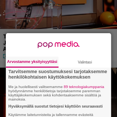
Täällä pelattiin lauantain Loton ja
Jokerin isot rahat – Tokmannilla,
ABC:lla, netissä…
Arvostamme yksityisyyttäsi
Valintasi
Tarvitsemme suostumuksesi tarjotaksemme
henkilökohtaisen käyttökokemuksen
Me ja huolellisesti valitsemamme
89 teknologiakumppania
hyödynnämme henkilötietoja tarjotaksemme paremman
käyttäjäkokemuksen sekä kohdentaaksemme sisältöä ja
mainoksia.
Hyväksymällä suostut tietojesi käyttöön seuraavasti
Käytämme laitetunnisteita ja tallennamme evästeitä