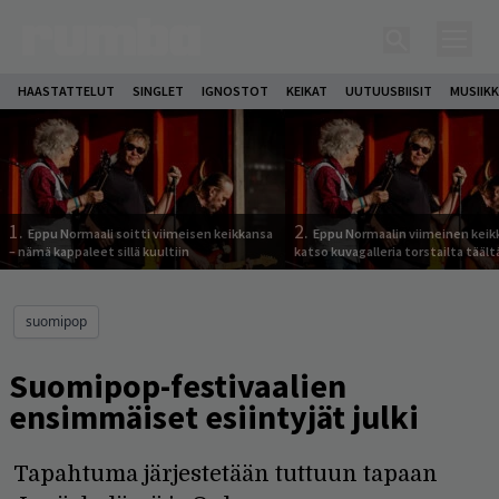
HAASTATTELUT
SINGLET
IGNOSTOT
KEIKAT
UUTUUSBIISIT
MUSIIKK
1.
2.
Eppu Normaali soitti viimeisen keikkansa
Eppu Normaalin viimeinen keik
– nämä kappaleet sillä kuultiin
katso kuvagalleria torstailta täält
suomipop
Suomipop-festivaalien
ensimmäiset esiintyjät julki
Tapahtuma järjestetään tuttuun tapaan