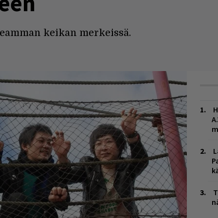
een
eamman keikan merkeissä.
H
A
m
L
P
k
T
n