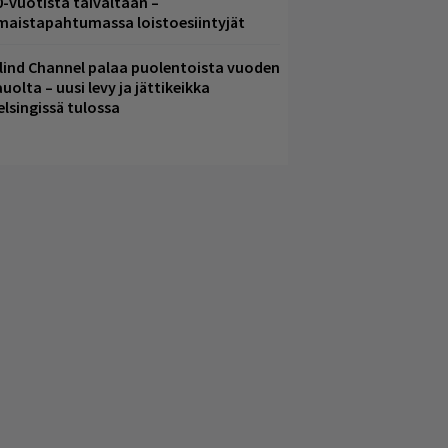
0-vuotista taivaltaan –
lmaistapahtumassa loistoesiintyjät
lind Channel palaa puolentoista vuoden
uolta – uusi levy ja jättikeikka
elsingissä tulossa