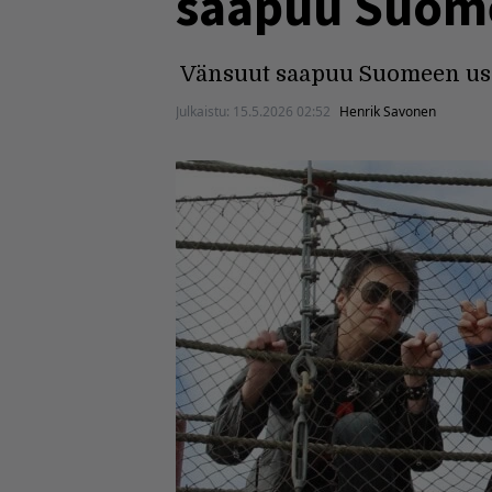
saapuu Suom
Vänsuut saapuu Suomeen us
Julkaistu:
15.5.2026 02:52
Henrik Savonen