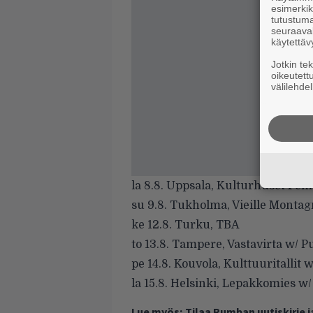
esimerkiks
tutustuma
seuraaval
käytettäv
Jotkin te
oikeutett
välilehdel
la 8.8. Uppsala, Kulturhuset F
su 9.8. Tukholma, Vieille Monta
ke 12.8. Turku, TBA
to 13.8. Tampere, Vastavirta w/ 
pe 14.8. Kouvola, Kulttuuritalli
la 15.8. Helsinki, Lepakkomies w/
Lue myös:
Tilaa Rumban uutiskirje 