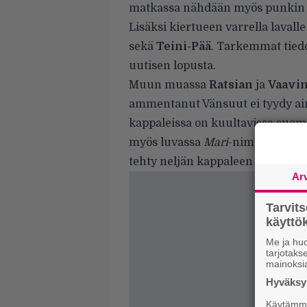
matkassa nähdään myös punkin k
Lisäksi kiertueen varrella laval
sekä
Teini-Pää
. Tarkemmat tiedo
uutisen lopusta.
Muun muassa
Ratsian
ja
Vaavi
ammentanut Vänsuut ei tyydy aino
kappaleissa on kuultavissa suome
myös luvassa
Mari
-niminen ep-le
tehty neljän kappaleen
Split-
yhte
Ar
Tarvit
käytt
Me ja huo
tarjotak
mainoksi
Hyväksym
Käytämme 