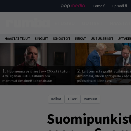
Como.fi
Episodi.fi
ETUSIVU
UUTISET
HAASTAT
HAASTATTELUT
SINGLET
IGNOSTOT
KEIKAT
UUTUUSBIISIT
JYTÄKE
1.
2.
Huomenna se ilmestyy – CMX:stä tutun
Laittomasta graffitista kiinni 
A.W. Yrjänän uutuusalbumi om
Arhinmäki jälleen spraypullo kädes
mammuttimainen kokonaisuus
puolueita ei kiinnosta
Keikat
Tiikeri
Vänsuut
Suomipunkista