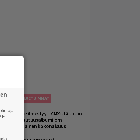
sen
LUETUIMMAT
tietoja
uomenna se ilmestyy – CMX:stä tutun
 ja
.W. Yrjänän uutuusalbumi om
ammuttimainen kokonaisuus
toja