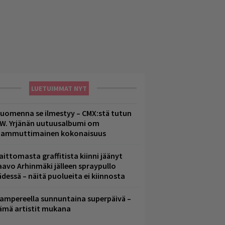
LUETUIMMAT NYT
uomenna se ilmestyy – CMX:stä tutun
.W. Yrjänän uutuusalbumi om
ammuttimainen kokonaisuus
aittomasta graffitista kiinni jäänyt
aavo Arhinmäki jälleen spraypullo
ädessä – näitä puolueita ei kiinnosta
ampereella sunnuntaina superpäivä –
ämä artistit mukana