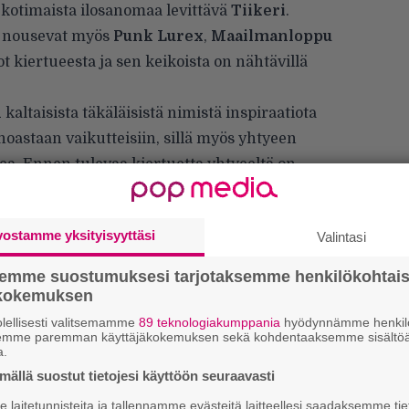
otimaista ilosanomaa levittävä
Tiikeri
.
le nousevat myös
Punk Lurex
,
Maailmanloppu
t kiertueesta ja sen keikoista on nähtävillä
n
kaltaisista täkäläisistä nimistä inspiraatiota
astaan vaikutteisiin, sillä myös yhtyeen
a. Ennen tulevaa kiertuetta yhtyeeltä on
vy. Vuonna 2023 ilmestynyt, Tiikerin kanssa
isjulkaisu on kuunneltavissa
täältä
.
vostamme yksityisyyttäsi
Valintasi
semme suostumuksesi tarjotaksemme henkilökohtai
ökokemuksen
lellisesti valitsemamme
89 teknologiakumppania
hyödynnämme henkilö
H
semme paremman käyttäjäkokemuksen sekä kohdentaaksemme sisältöä
A
a.
m
ällä suostut tietojesi käyttöön seuraavasti
laitetunnisteita ja tallennamme evästeitä laitteellesi saadaksemme tie