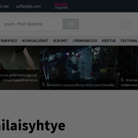
i.net
Leffatykki.com
Etsi
KIRJAUDU
BABYFACE
KUVAGALLERIAT
ALBUMIT
LYRIIKKABLOGI
KIERTUE
FESTIVAAL
sto juhlii Helsingissä
6.
n – ilmaistapahtumassa
Weezer
5.
Mainioita uutisia Remu Aaltosen faneille
neljännes
ilaisyhtye