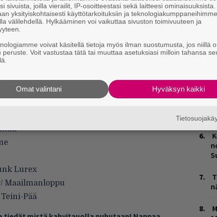
W
i sivuista, joilla vierailit, IP-osoitteestasi sekä laitteesi ominaisuuksista
n
an yksityiskohtaisesti käyttötarkoituksiin ja teknologiakumppaneihimm
la välilehdellä. Hylkääminen voi vaikuttaa sivuston toimivuuteen ja
yyteen.
L
P
knologiamme voivat käsitellä tietoja myös ilman suostumusta, jos niillä o
k
u peruste. Voit vastustaa tätä tai muuttaa asetuksiasi milloin tahansa se
lä.
M
Omat valintani
Hyväksyn kaikki
H
t
o
Tietosuojak
emman
K
gne
n
S
Punk Lurex
T
t w/ Maailmanloppu
n
 Teini-Pää
M
ja tiedät mistä kahvitauolla puhutaan! Nappaa