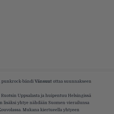
va punkrock-bändi
Vänsuut
ottaa suunnakseen
 Ruotsin Uppsalasta ja huipentuu Helsingissä
gin lisäksi yhtye nähdään Suomen-vierailunsa
Kouvolassa. Mukana kiertueella yhtyeen