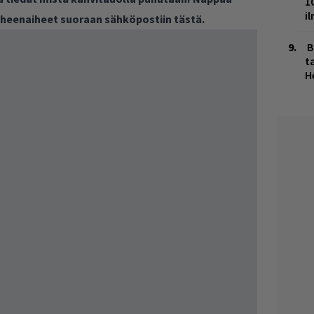
1
i
puheenaiheet suoraan sähköpostiin tästä.
B
ta
H