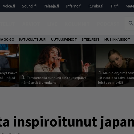
Voice.fi
Soundi.fi
Pelaaja.fi
Inferno.fi
Rumba.fi
Tilt.fi
Metel
TELUT
ARVIOT
LIVE
KOLUMNIT
PODCAST
SÄ GO GO
KATUKULTTUURI
UUTUUSVIDEOT
STEELFEST
MUSIIKKIVIDEOT
4.
jäänyt Paavo
Mainio ohjelmatoimi
3.
sä – näitä
Tampereella sunnuntaina superpäivä –
10-vuotista taivaltaa
nämä artistit mukana
loistoesiintyjät
 inspiroitunut japan