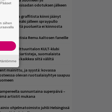
eezer palaa Suomeen yli
. Pääset
eljännesvuosisadan odotuksen jälkeen
e
aittomasta graffitista kiinni jäänyt
aavo Arhinmäki jälleen spraypullo
n siihen
ädessä – näitä puolueita ei kiinnosta
uraavalla
ainioita uutisia Remu Aaltosen faneille
elsingin Kulttuuritalon KULT-klubi
arjoaa kulttiartisteja, suomalaista
saamista ja kaikkea siltä väliltä
äytäntömme
ent mainittu, ja syystä: kovassa
osteessa olevan ruotsalaisyhtye saapuu
uomeen
ampereella sunnuntaina superpäivä –
ämä artistit mukana
ainio ohjelmatoimisto juhlii Helsingissä