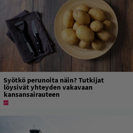
Syötkö perunoita näin? Tutkijat
löysivät yhteyden vakavaan
kansansairauteen