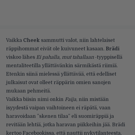
Vaikka
Cheek
sammutti valot, niin lahtelaiset
räppihommat eivät ole kuivuneet kasaan.
Brädi
viskoo lähes
Ei pahalla, mut tahallaan
-tyyppisellä
mentaliteetilla yllättävänkin särmikästä riimiä.
Etenkin siinä mielessä yllättävää, että edelliset
julkaisut ovat olleet räppärin omien sanojen
mukaan pehmeitä.
Vaikka biisin nimi onkin
Faija
, niin mistään
isyydestä vaipan vaihtoineen ei räpätä, vaan
haravoidaan ”skenen tilaa” eli suomiräppiä ja
revitään lehtiä, jotka haravan piikkeihin jää. Brädi
kertoo Facebookissa, että nauttii nykytilanteesta,