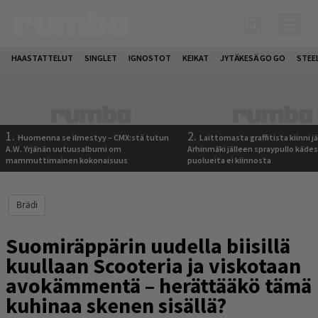
HAASTATTELUT
SINGLET
IGNOSTOT
KEIKAT
JYTÄKESÄ GO GO
STEE
1.
2.
Huomenna se ilmestyy – CMX:stä tutun
Laittomasta graffitista kiinni 
A.W. Yrjänän uutuusalbumi om
Arhinmäki jälleen spraypullo kädes
mammuttimainen kokonaisuus
puolueita ei kiinnosta
Brädi
Suomiräppärin uudella biisillä
kuullaan Scooteria ja viskotaan
avokämmentä – herättääkö tämä
kuhinaa skenen sisällä?