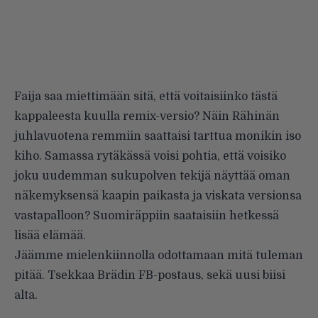
Faija saa miettimään sitä, että voitaisiinko tästä
kappaleesta kuulla remix-versio? Näin Rähinän
juhlavuotena remmiin saattaisi tarttua monikin iso
kiho. Samassa rytäkässä voisi pohtia, että voisiko
joku uudemman sukupolven tekijä näyttää oman
näkemyksensä kaapin paikasta ja viskata versionsa
vastapalloon? Suomiräppiin saataisiin hetkessä
lisää elämää.
Jäämme mielenkiinnolla odottamaan mitä tuleman
pitää. Tsekkaa Brädin FB-postaus, sekä uusi biisi
alta.