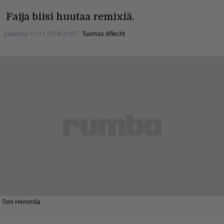
Faija biisi huutaa remixiä.
Julkaistu:
11.11.2018 21:07
Tuomas Aflecht
Toni Hemmilä