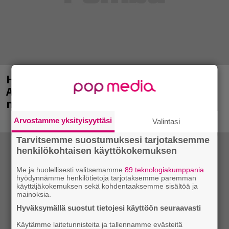
Huomenna se ilmestyy – CMX:stä tutun
A.W. Yrjänän uutuusalbumi om
mammuttimainen kokonaisuus
Arvostamme yksityisyyttäsi
Valintasi
Tarvitsemme suostumuksesi tarjotaksemme
henkilökohtaisen käyttökokemuksen
Me ja huolellisesti valitsemamme
89 teknologiakumppania
hyödynnämme henkilötietoja tarjotaksemme paremman
käyttäjäkokemuksen sekä kohdentaaksemme sisältöä ja
mainoksia.
Hyväksymällä suostut tietojesi käyttöön seuraavasti
Käytämme laitetunnisteita ja tallennamme evästeitä