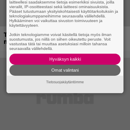
laitteellesi saadaksemme tietoja esimerkiksi sivuista, joilla
vierailit, IP-osoitteestasi sekä laitteesi ominaisuuksista.
Pääset tutustumaan yksityiskohtaisesti käyttötarkoituksiin ja
teknologiakumppaneihimme seuraavalla välilehdellä.
Hylkääminen voi vaikuttaa sivuston toimivuuteen ja
käytettävyyteen.
Tampereella sunnuntaina superpäivä –
Jotkin teknologiamme voivat käsitellä tietoja myös ilman
suostumusta, jos niillä on siihen oikeutettu peruste. Voit
nämä artistit mukana
vastustaa tätä tai muuttaa asetuksiasi milloin tahansa
seuraavalla välilehdellä.
Hyväksyn kaikki
Omat valintani
Tietosuojakäytäntömme