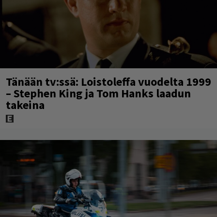
Tänään tv:ssä: Loistoleffa vuodelta 1999
– Stephen King ja Tom Hanks laadun
takeina