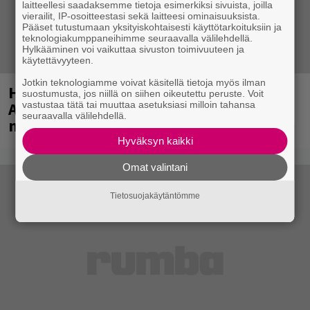
laitteellesi saadaksemme tietoja esimerkiksi sivuista, joilla
vierailit, IP-osoitteestasi sekä laitteesi ominaisuuksista.
Pääset tutustumaan yksityiskohtaisesti käyttötarkoituksiin ja
teknologiakumppaneihimme seuraavalla välilehdellä.
Hylkääminen voi vaikuttaa sivuston toimivuuteen ja
käytettävyyteen.
Jotkin teknologiamme voivat käsitellä tietoja myös ilman
Huomenna se ilmestyy – CMX:stä tutun
suostumusta, jos niillä on siihen oikeutettu peruste. Voit
A.W. Yrjänän uutuusalbumi om
vastustaa tätä tai muuttaa asetuksiasi milloin tahansa
seuraavalla välilehdellä.
mammuttimainen kokonaisuus
Hyväksyn kaikki
Omat valintani
Tietosuojakäytäntömme