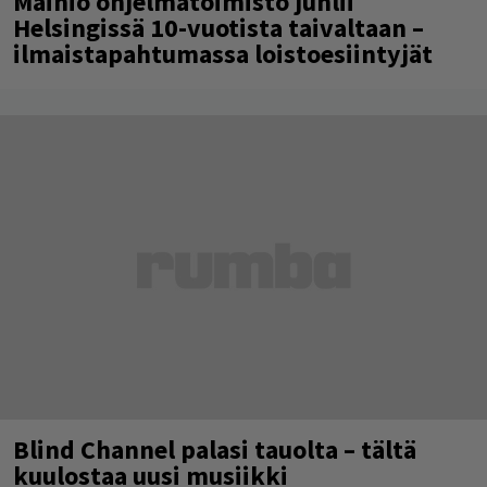
Mainio ohjelmatoimisto juhlii
Helsingissä 10-vuotista taivaltaan –
ilmaistapahtumassa loistoesiintyjät
Blind Channel palasi tauolta – tältä
kuulostaa uusi musiikki