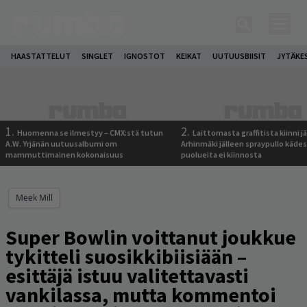
HAASTATTELUT
SINGLET
IGNOSTOT
KEIKAT
UUTUUSBIISIT
JYTÄKE
1.
2.
Huomenna se ilmestyy – CMX:stä tutun
Laittomasta graffitista kiinni 
A.W. Yrjänän uutuusalbumi om
Arhinmäki jälleen spraypullo kädes
mammuttimainen kokonaisuus
puolueita ei kiinnosta
Meek Mill
Super Bowlin voittanut joukkue
tykitteli suosikkibiisiään –
esittäjä istuu valitettavasti
vankilassa, mutta kommentoi