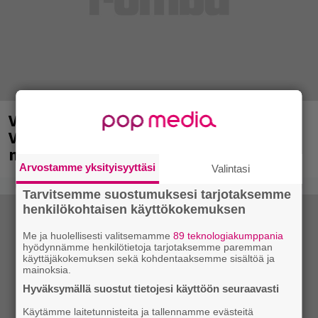
Valtava Yle 100 vuotta -tapahtuma
Veikkaus Arenalla syyskuussa – muista
myös metalliklassikot-konsertti
Arvostamme yksityisyyttäsi
Valintasi
Tarvitsemme suostumuksesi tarjotaksemme
henkilökohtaisen käyttökokemuksen
Me ja huolellisesti valitsemamme
89 teknologiakumppania
hyödynnämme henkilötietoja tarjotaksemme paremman
käyttäjäkokemuksen sekä kohdentaaksemme sisältöä ja
mainoksia.
Hyväksymällä suostut tietojesi käyttöön seuraavasti
Käytämme laitetunnisteita ja tallennamme evästeitä