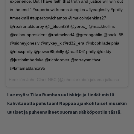
experience. But I have faith that truth and justice will win out
in the end.” #superbowldreams #eagles #flyeaglesfly #philly
#meekmill #superbowlchamps @malcolmjenkins27
@realronalddarby @l_blount29 @yeroc_ @mackhollins
@calhounpresident @rodmcleod4 @greengoblin @sack_55
@sidneyjonesiv @mykey_k @rd32_era @nbcphiladelphia
@nbcsphilly @power99philly @real1061philly @diddy
@justintimberlake @richforever @torreysmithwr
@laflamablanca95
Henkilön
John Clark NBC
(@johnclarknbc) jakama julkaisu
Helmi 5
Lue myös:
Tilaa Rumban uutiskirje ja tiedät mistä
kahvitauolla puhutaan! Nappaa ajankohtaiset musiikin
uutiset ja puheenaiheet suoraan sähköpostiin tästä.