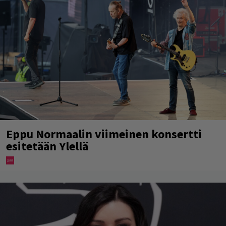
Eppu Normaalin viimeinen konsertti
esitetään Ylellä