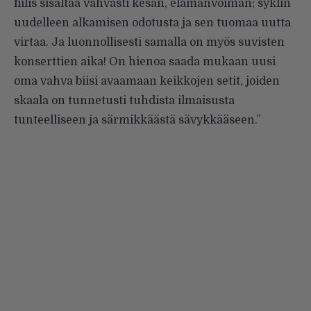
fiilis sisältää vahvasti kesän, elämänvoiman; syklin
uudelleen alkamisen odotusta ja sen tuomaa uutta
virtaa. Ja luonnollisesti samalla on myös suvisten
konserttien aika! On hienoa saada mukaan uusi
oma vahva biisi avaamaan keikkojen setit, joiden
skaala on tunnetusti tuhdista ilmaisusta
tunteelliseen ja särmikkäästä sävykkääseen.”