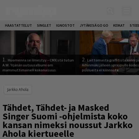
HAASTATTELUT
SINGLET
IGNOSTOT
JYTÄKESÄ GO GO
KEIKAT
STEE
1.
2.
Huomenna se ilmestyy – CMX:stä tutun
Laittomasta graffitista kiinni 
A.W. Yrjänän uutuusalbumi om
Arhinmäki jälleen spraypullo kädes
mammuttimainen kokonaisuus
puolueita ei kiinnosta
Jarkko Ahola
Tähdet, Tähdet- ja Masked
Singer Suomi -ohjelmista koko
kansan nimeksi noussut Jarkko
Ahola kiertueelle