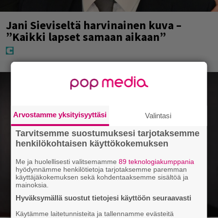
Jani Sieviseltä harvinainen kuva –
”Kaikki lapset samaan aikaan”
Arvostamme yksityisyyttäsi
Valintasi
Tarvitsemme suostumuksesi tarjotaksemme
henkilökohtaisen käyttökokemuksen
Me ja huolellisesti valitsemamme
89 teknologiakumppania
hyödynnämme henkilötietoja tarjotaksemme paremman
käyttäjäkokemuksen sekä kohdentaaksemme sisältöä ja
mainoksia.
Hyväksymällä suostut tietojesi käyttöön seuraavasti
Käytämme laitetunnisteita ja tallennamme evästeitä