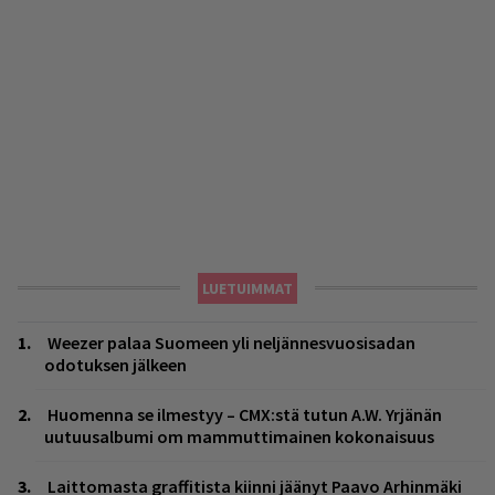
LUETUIMMAT
Weezer palaa Suomeen yli neljännesvuosisadan
odotuksen jälkeen
Huomenna se ilmestyy – CMX:stä tutun A.W. Yrjänän
uutuusalbumi om mammuttimainen kokonaisuus
Laittomasta graffitista kiinni jäänyt Paavo Arhinmäki