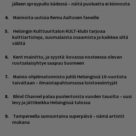
jälleen spraypullo kädessä – näitä puolueita ei kiinnosta
Mainioita uutisia Remu Aaltosen faneille
Helsingin Kulttuuritalon KULT-klubi tarjoaa
kulttiartisteja, suomalaista osaamista ja kaikkea siltä
väliltä
Kent mainittu, ja syystä: kovassa nosteessa olevan
ruotsalaisyhtye saapuu Suomeen
Mainio ohjelmatoimisto juhlii Helsingissä 10-vuotista
taivaltaan – ilmaistapahtumassa loistoesiintyjät
Blind Channel palaa puolentoista vuoden tauolta – uusi
levy ja jättikeikka Helsingissä tulossa
Tampereella sunnuntaina superpäivä – nämä artistit
mukana