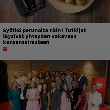
Syötkö perunoita näin? Tutkijat
löysivät yhteyden vakavaan
kansansairauteen