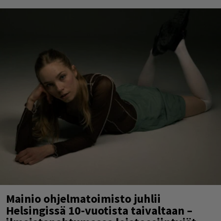
Mainio ohjelmatoimisto juhlii
Helsingissä 10-vuotista taivaltaan –