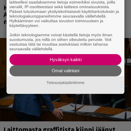
laitteellesi saadaksemme tietoja esimerkiksi sivuista, joilla
Huomenna se ilmestyy – CMX:stä tutun
vierailit, IP-osoitteestasi sekä laitteesi ominaisuuksista.
Pääset tutustumaan yksityiskohtaisesti käyttötarkoituksiin ja
A.W. Yrjänän uutuusalbumi om
teknologiakumppaneihimme seuraavalla välilehdellä.
mammuttimainen kokonaisuus
Hylkääminen voi vaikuttaa sivuston toimivuuteen ja
käytettävyyteen.
Jotkin teknologiamme voivat käsitellä tietoja myös ilman
suostumusta, jos niillä on siihen oikeutettu peruste. Voit
vastustaa tätä tai muuttaa asetuksiasi milloin tahansa
seuraavalla välilehdellä.
Hyväksyn kaikki
Omat valintani
Tietosuojakäytäntömme
Laittomasta graffitista kiinni jäänyt