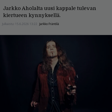
Jarkko Aholalta uusi kappale tulevan
kiertueen kynnyksellä.
Julkaistu:
15.6.2026 13:22
Jarkko Fräntilä