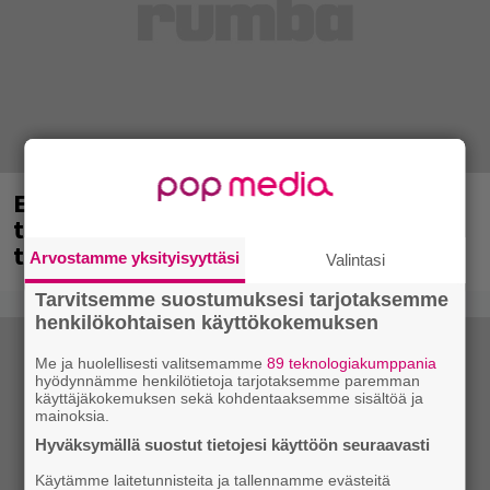
Eppu Normaalin viimeinen keikka
tänään – katso kuvagalleria torstailta
täältä
Arvostamme yksityisyyttäsi
Valintasi
Tarvitsemme suostumuksesi tarjotaksemme
henkilökohtaisen käyttökokemuksen
Me ja huolellisesti valitsemamme
89 teknologiakumppania
hyödynnämme henkilötietoja tarjotaksemme paremman
käyttäjäkokemuksen sekä kohdentaaksemme sisältöä ja
mainoksia.
Hyväksymällä suostut tietojesi käyttöön seuraavasti
Käytämme laitetunnisteita ja tallennamme evästeitä