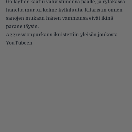
Gallagher kaatui vahvistimensa päälle, ja rytäkässä
häneltä murtui kolme kylkiluuta.
Kitaristin omien
sanojen mukaan
hänen vammansa eivät ikinä
parane täysin.
Aggressionpurkaus ikuistettiin yleisön joukosta
YouTubeen
.