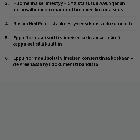
Huomenna se ilmestyy – CMX:stä tutun A.W. Yrjänän
uutuusalbumi om mammuttimainen kokonaisuus
Rushin Neil Peartista ilmestyy ensi kuussa dokumentti
Eppu Normaali soitti viimeisen keikkansa – nämä
kappaleet sillä kuultiin
Eppu Normaali soitti viimeisen konserttinsa koskaan –
Yle Areenassa nyt dokumentti bändistä