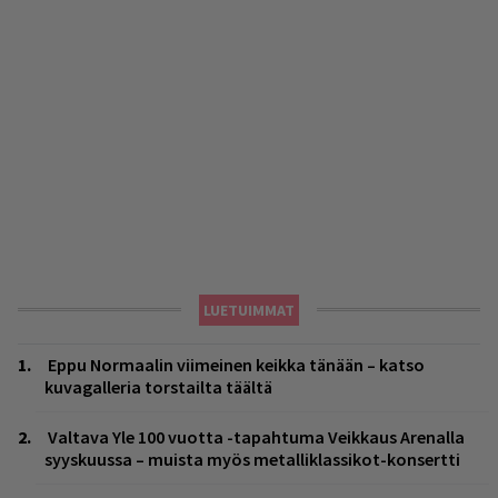
LUETUIMMAT
Eppu Normaalin viimeinen keikka tänään – katso
kuvagalleria torstailta täältä
Valtava Yle 100 vuotta -tapahtuma Veikkaus Arenalla
syyskuussa – muista myös metalliklassikot-konsertti