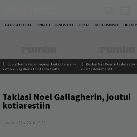
HAASTATTELUT
SINGLET
IGNOSTOT
KEIKAT
UUTUUSBIISIT
UUTUUS
1.
2.
Eppu Normaalin viimeinen keikka tänään –
Rushin Neil Peartista ilmestyy 
katso kuvagalleria torstailta täältä
kuussa dokumentti
Taklasi Noel Gallagherin, joutui
kotiarestiin
Julkaistu:
22.4.2010 13:23