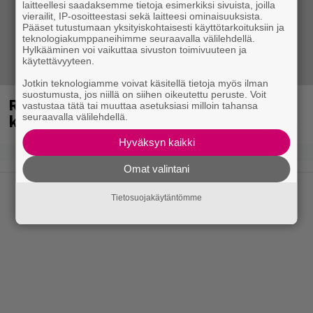
laitteellesi saadaksemme tietoja esimerkiksi sivuista, joilla
vierailit, IP-osoitteestasi sekä laitteesi ominaisuuksista.
Pääset tutustumaan yksityiskohtaisesti käyttötarkoituksiin ja
teknologiakumppaneihimme seuraavalla välilehdellä.
Hylkääminen voi vaikuttaa sivuston toimivuuteen ja
käytettävyyteen.
Jotkin teknologiamme voivat käsitellä tietoja myös ilman
suostumusta, jos niillä on siihen oikeutettu peruste. Voit
Rushin Neil Peartista ilmestyy ensi
vastustaa tätä tai muuttaa asetuksiasi milloin tahansa
kuussa dokumentti
seuraavalla välilehdellä.
Hyväksyn kaikki
Omat valintani
Tietosuojakäytäntömme