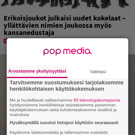
Erikoisjoukot julkaisi uudet kokelaat –
yllättävien nimien joukossa myös
kansanedustaja
Arvostamme yksityisyyttäsi
Valintasi
Tarvitsemme suostumuksesi tarjotaksemme
henkilökohtaisen käyttökokemuksen
Me ja huolellisesti valitsemamme
89 teknologiakumppania
hyödynnämme henkilötietoja tarjotaksemme paremman
käyttäjäkokemuksen sekä kohdentaaksemme sisältöä ja
mainoksia.
Hyväksymällä suostut tietojesi käyttöön seuraavasti
Käytämme laitetunnisteita ja tallennamme evästeitä