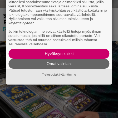
laitteellesi saadaksemme tietoja esimerkiksi sivuista, joilla
vierailit, IP-osoitteestasi sekä laitteesi ominaisuuksista.
Pääset tutustumaan yksityiskohtaisesti käyttötarkoituksiin ja
Seiska: Joel Harkimo ja Kastanja
teknologiakumppaneihimme seuraavalla välilehdellä.
Hylkääminen voi vaikuttaa sivuston toimivuuteen ja
Rauhala – Joel kertoo nyt kaiken
käytettävyyteen.
Jotkin teknologiamme voivat käsitellä tietoja myös ilman
suostumusta, jos niillä on siihen oikeutettu peruste. Voit
vastustaa tätä tai muuttaa asetuksiasi milloin tahansa
seuraavalla välilehdellä.
Hyväksyn kaikki
Omat valintani
Tietosuojakäytäntömme