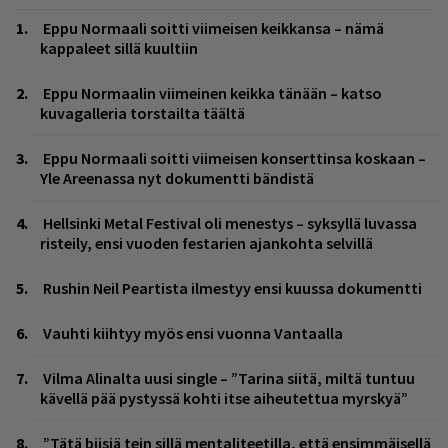
Eppu Normaali soitti viimeisen keikkansa – nämä
kappaleet sillä kuultiin
Eppu Normaalin viimeinen keikka tänään – katso
kuvagalleria torstailta täältä
Eppu Normaali soitti viimeisen konserttinsa koskaan –
Yle Areenassa nyt dokumentti bändistä
Hellsinki Metal Festival oli menestys – syksyllä luvassa
risteily, ensi vuoden festarien ajankohta selvillä
Rushin Neil Peartista ilmestyy ensi kuussa dokumentti
Vauhti kiihtyy myös ensi vuonna Vantaalla
Vilma Alinalta uusi single – ”Tarina siitä, miltä tuntuu
kävellä pää pystyssä kohti itse aiheutettua myrskyä”
”Tätä biisiä tein sillä mentaliteetilla, että ensimmäisellä