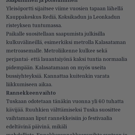
Saapuminen ja poistuminen
Yleisöportti sijaitsee viime vuosien tapaan lähellä
Kauppakeskus Rediä, Koksikadun ja Leonkadun
risteyksen tuntumassa.
Paikalle suositellaan saapumista julkisilla
kulkuvälineillä, esimerkiksi metrolla Kalasataman
metroasemalle. Metroliikenne kulkee sekä
perjantai- että lauantaiyönä kaksi tuntia normaalia
pidempään. Kalasatamaan on myös useita
bussiyhteyksiä. Kannattaa kuitenkin varata
liikkumiseen aikaa.
Rannekkeenvaihto
Tuskaan odotetaan tänäkin vuonna yli 60 tuhatta
kävijää. Ruuhkien välttämiseksi Tuska suosittee
vaihtamaan liput rannekkeisiin jo festivaalia
edeltävinä päivinä, mikäli