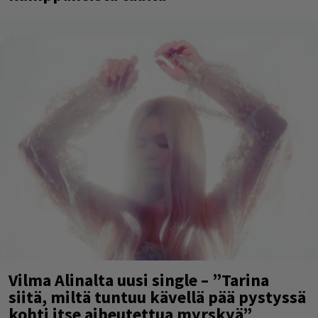
Vilma Alinalta uusi single – ”Tarina
siitä, miltä tuntuu kävellä pää pystyssä
kohti itse aiheutettua myrskyä”