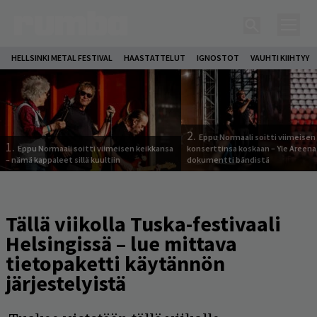
HELLSINKI METAL FESTIVAL
HAASTATTELUT
IGNOSTOT
VAUHTI KIIHTYY
2.
Eppu Normaali soitti viimeisen
1.
Eppu Normaali soitti viimeisen keikkansa
konserttinsa koskaan – Yle Areena
– nämä kappaleet sillä kuultiin
dokumentti bändistä
Tällä viikolla Tuska-festivaali
Helsingissä – lue mittava
tietopaketti käytännön
järjestelyistä