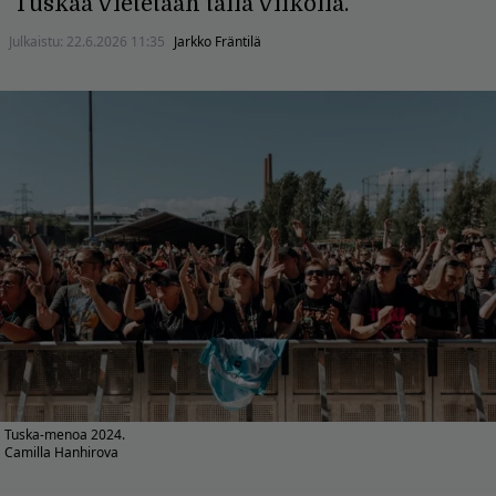
Tuskaa vietetään tällä viikolla.
Julkaistu:
22.6.2026 11:35
Jarkko Fräntilä
Tuska-menoa 2024.
Camilla Hanhirova