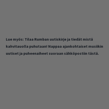
Lue myös:
Tilaa Rumban uutiskirje ja tiedät mistä
kahvitauolla puhutaan! Nappaa ajankohtaiset musiikin
uutiset ja puheenaiheet suoraan sähköpostiin tästä.