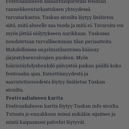
Festivaalialueen sisääntuloporteilla tehdään
rannekkeentarkastuksen yhteydessä
turvatarkastus. Tuskan sivuilta löytyy lisätietoa
siitä, mitä alueelle saa tuoda ja mitä ei. Tavaroita voi
myös jättää säilytykseen narikkaan. Tuskassa
noudatetaan turvallisemman tilan periaatteita.
Mahdollisissa ongelmatilanteissa käänny
järjestyksenvalvojien puoleen. Myös
häirintäyhdyshenkilö päivystää paikan päällä koko
festivaalin ajan. Esteettömyydestä ja
saavutettavuudesta löytyy lisätietoa Tuskan
sivuilta.
Festivaalialueen kartta
Festivaalialueen kartta löytyy Tuskan info-sivulta.
Tutustu jo ennakkoon missä mikäkin sijaitsee ja
mistä kaipaamasi palvelut löytyvät.