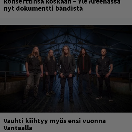
konserttinsa koskaan – Yle Areenassa
nyt dokumentti bändistä
Vauhti kiihtyy myös ensi vuonna
Vantaalla