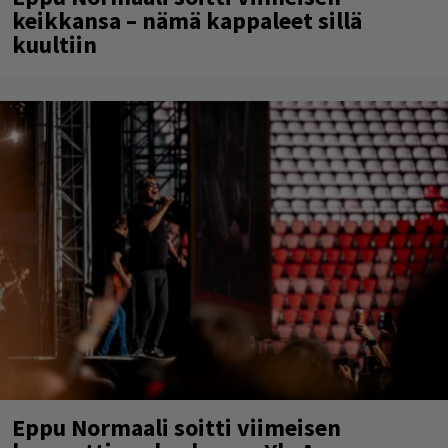
keikkansa – nämä kappaleet sillä
kuultiin
Eppu Normaali soitti viimeisen