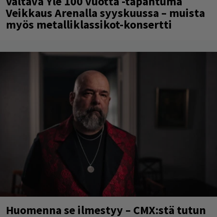
Valtava Yle 100 vuotta -tapahtuma
Veikkaus Arenalla syyskuussa – muista
myös metalliklassikot-konsertti
Huomenna se ilmestyy – CMX:stä tutun