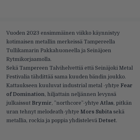
Vuoden 2023 ensimmäinen viikko käynnistyy
kotimaisen metallin merkeissä Tampereella
Tullikamarin Pakkahuoneella ja Seinäjoen
Rytmikorjaamolla.
Sekä Tampereen Talvihelvettiä että Seinäjoki Metal
Festivalia tähdittää sama kuuden bändin joukko.
Kattaukseen kuuluvat industrial metal -yhtye
Fear
of Domination
, hiljattain neljännen levynsä
julkaissut
Brymir
, ”northcore”-yhtye
Atlas
, pitkän
uran tehnyt melodeath-yhtye
Mors Subita
sekä
metallia, rockia ja poppia yhdistelevä
Detset
.