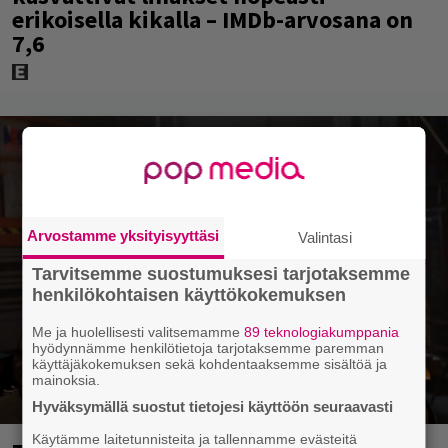
erikoisella kikalla – IMDb-arvosana on
7,6
Arvostamme yksityisyyttäsi
Valintasi
Tarvitsemme suostumuksesi tarjotaksemme
henkilökohtaisen käyttökokemuksen
Me ja huolellisesti valitsemamme
89 teknologiakumppania
hyödynnämme henkilötietoja tarjotaksemme paremman
käyttäjäkokemuksen sekä kohdentaaksemme sisältöä ja
mainoksia.
Hyväksymällä suostut tietojesi käyttöön seuraavasti
Käytämme laitetunnisteita ja tallennamme evästeitä