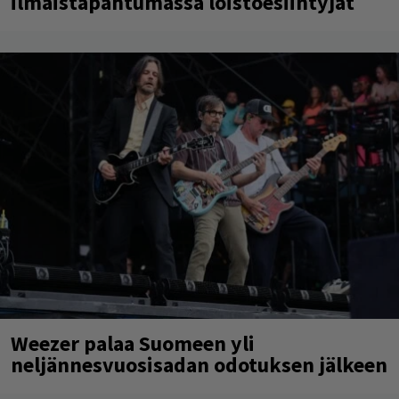
ilmaistapahtumassa loistoesiintyjät
Weezer palaa Suomeen yli
neljännesvuosisadan odotuksen jälkeen