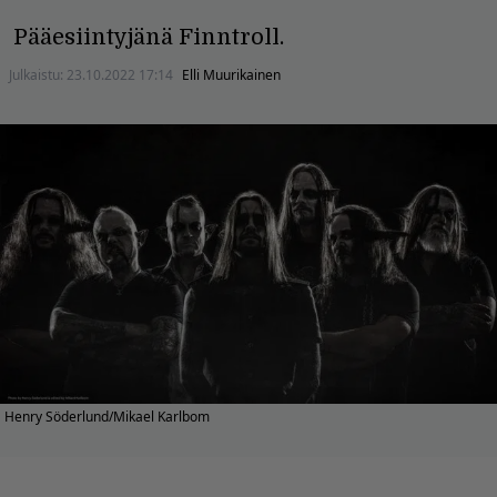
Pääesiintyjänä Finntroll.
Julkaistu:
23.10.2022 17:14
Elli Muurikainen
Henry Söderlund/Mikael Karlbom