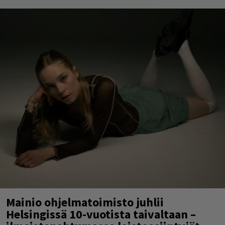
Mainio ohjelmatoimisto juhlii
Helsingissä 10-vuotista taivaltaan –