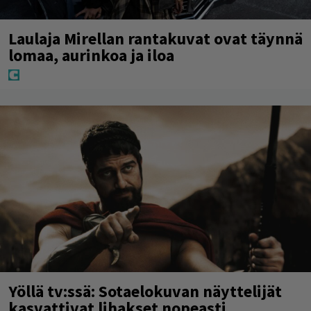
Laulaja Mirellan rantakuvat ovat täynnä
lomaa, aurinkoa ja iloa
Yöllä tv:ssä: Sotaelokuvan näyttelijät
kasvattivat lihakset nopeasti