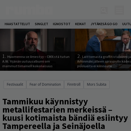
HAASTATTELUT
SINGLET
IGNOSTOT
KEIKAT
JYTÄKESÄ GO GO
UUTU
1.
2.
Huomenna se ilmestyy – CMX:stä tutun
Laittomasta graffitista kiinni 
A.W. Yrjänän uutuusalbumi om
Arhinmäki jälleen spraypullo kädes
mammuttimainen kokonaisuus
puolueita ei kiinnosta
Festivaalit
Fear of Domination
Finntroll
Mors Subita
Tammikuu käynnistyy
metallifestarien merkeissä –
kuusi kotimaista bändiä esiintyy
Tampereella ja Seinäjoella