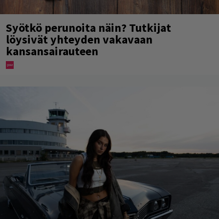
Syötkö perunoita näin? Tutkijat
löysivät yhteyden vakavaan
kansansairauteen