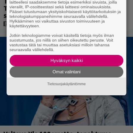
Tänään tv:ssä: Steven Spielbergin ja
laitteellesi saadaksemme tietoja esimerkiksi sivuista, joilla
Tom Cruisen kaveruus loppui 21 vuotta
vierailit, IP-osoitteestasi sekä laitteesi ominaisuuksista.
Pääset tutustumaan yksityiskohtaisesti käyttötarkoituksiin ja
sitten – Syynä Cruisen nolo käytös
teknologiakumppaneihimme seuraavalla välilehdellä.
Hylkääminen voi vaikuttaa sivuston toimivuuteen ja
käytettävyyteen.
Jotkin teknologiamme voivat käsitellä tietoja myös ilman
suostumusta, jos niillä on siihen oikeutettu peruste. Voit
vastustaa tätä tai muuttaa asetuksiasi milloin tahansa
seuraavalla välilehdellä.
Hyväksyn kaikki
Omat valintani
Tietosuojakäytäntömme