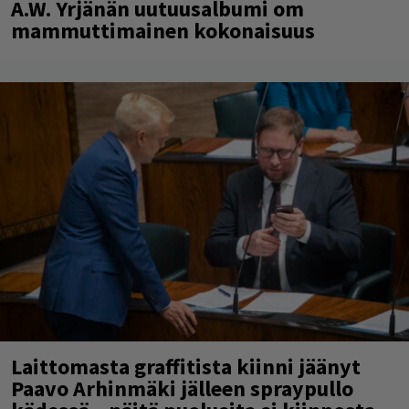
A.W. Yrjänän uutuusalbumi om
mammuttimainen kokonaisuus
Laittomasta graffitista kiinni jäänyt
Paavo Arhinmäki jälleen spraypullo