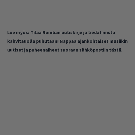
Lue myös:
Tilaa Rumban uutiskirje ja tiedät mistä
kahvitauolla puhutaan! Nappaa ajankohtaiset musiikin
uutiset ja puheenaiheet suoraan sähköpostiin tästä.