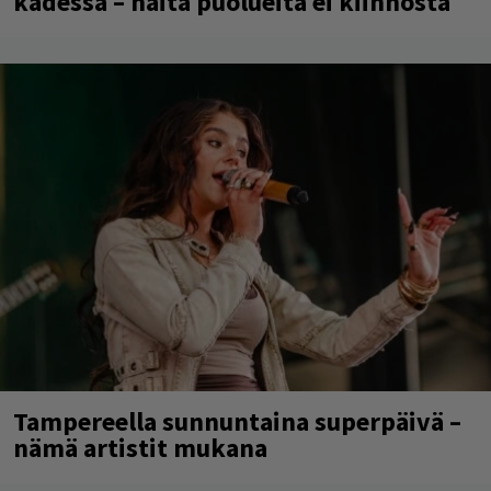
kädessä – näitä puolueita ei kiinnosta
Tampereella sunnuntaina superpäivä –
nämä artistit mukana