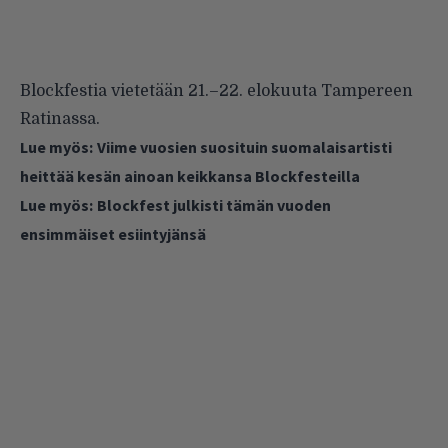
Blockfestia vietetään 21.–22. elokuuta Tampereen
Ratinassa.
Lue myös:
Viime vuosien suosituin suomalaisartisti
heittää kesän ainoan keikkansa Blockfesteilla
Lue myös:
Blockfest julkisti tämän vuoden
ensimmäiset esiintyjänsä