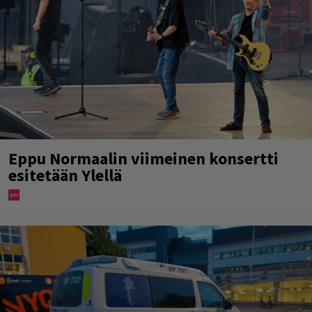
Eppu Normaalin viimeinen konsertti
esitetään Ylellä