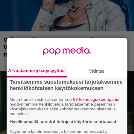
Valtava Yle 100 vuotta -tapahtuma
Veikkaus Arenalla syyskuussa – muista
myös metalliklassikot-konsertti
Arvostamme yksityisyyttäsi
Valintasi
Tarvitsemme suostumuksesi tarjotaksemme
henkilökohtaisen käyttökokemuksen
Me ja huolellisesti valitsemamme
89 teknologiakumppania
hyödynnämme henkilötietoja tarjotaksemme paremman
käyttäjäkokemuksen sekä kohdentaaksemme sisältöä ja
mainoksia.
Hyväksymällä suostut tietojesi käyttöön seuraavasti
Käytämme laitetunnisteita ja tallennamme evästeitä