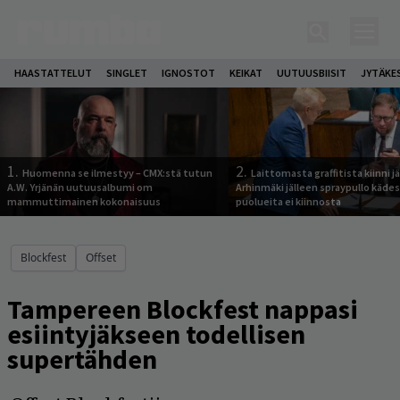
HAASTATTELUT
SINGLET
IGNOSTOT
KEIKAT
UUTUUSBIISIT
JYTÄKE
1.
2.
Huomenna se ilmestyy – CMX:stä tutun
Laittomasta graffitista kiinni 
A.W. Yrjänän uutuusalbumi om
Arhinmäki jälleen spraypullo kädes
mammuttimainen kokonaisuus
puolueita ei kiinnosta
Blockfest
Offset
Tampereen Blockfest nappasi
esiintyjäkseen todellisen
supertähden