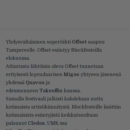
Yhdysvaltalainen supertähti
Offset
saapuu
Tampereelle. Offset esiintyy Blockfesteilla
elokuussa.
Atlantasta lähtöisin oleva Offset tunnetaan
erityisesti legendaarisen
Migos
-yhtyeen jäsenenä
yhdessä
Quavon
ja
edesmenneen
Takeoffin
kanssa.
Samalla festivaali julkisti kahdeksan uutta
kotimaista artistikiinnitystä. Blockfesteille lisättiin
kotimaisista esiintyjistä keikkatauoltaan
palannut
Cledos
, UMK:ssa