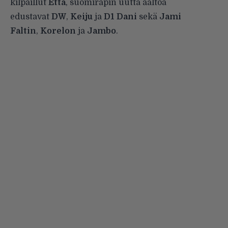
kilpaillut
Etta
, suomiräpin uutta aaltoa
edustavat
DW
,
Keiju
ja
D1 Dani
sekä
Jami
Faltin
,
Korelon
ja
Jambo
.