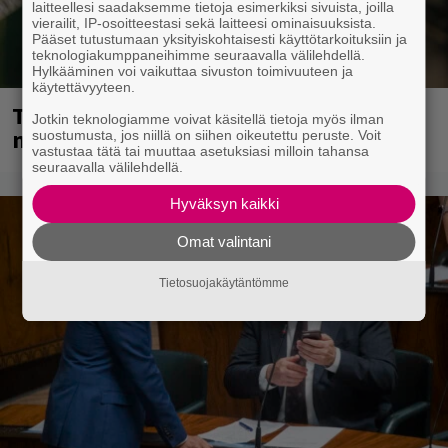
laitteellesi saadaksemme tietoja esimerkiksi sivuista, joilla
vierailit, IP-osoitteestasi sekä laitteesi ominaisuuksista.
Pääset tutustumaan yksityiskohtaisesti käyttötarkoituksiin ja
teknologiakumppaneihimme seuraavalla välilehdellä.
Hylkääminen voi vaikuttaa sivuston toimivuuteen ja
käytettävyyteen.
Tampereella sunnuntaina superpäivä –
Jotkin teknologiamme voivat käsitellä tietoja myös ilman
nämä artistit mukana
suostumusta, jos niillä on siihen oikeutettu peruste. Voit
vastustaa tätä tai muuttaa asetuksiasi milloin tahansa
seuraavalla välilehdellä.
Hyväksyn kaikki
Omat valintani
Tietosuojakäytäntömme