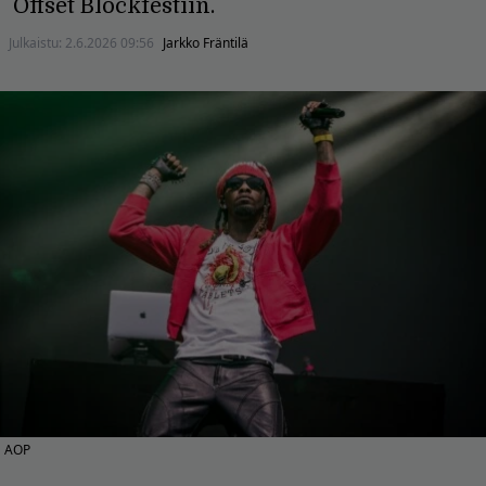
Offset Blockfestiin.
Julkaistu:
2.6.2026 09:56
Jarkko Fräntilä
AOP