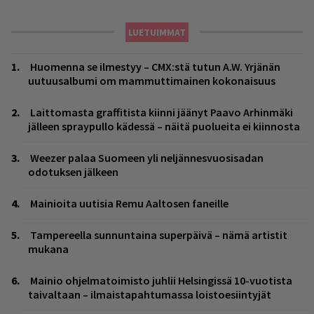
LUETUIMMAT
Huomenna se ilmestyy – CMX:stä tutun A.W. Yrjänän
uutuusalbumi om mammuttimainen kokonaisuus
Laittomasta graffitista kiinni jäänyt Paavo Arhinmäki
jälleen spraypullo kädessä – näitä puolueita ei kiinnosta
Weezer palaa Suomeen yli neljännesvuosisadan
odotuksen jälkeen
Mainioita uutisia Remu Aaltosen faneille
Tampereella sunnuntaina superpäivä – nämä artistit
mukana
Mainio ohjelmatoimisto juhlii Helsingissä 10-vuotista
taivaltaan – ilmaistapahtumassa loistoesiintyjät