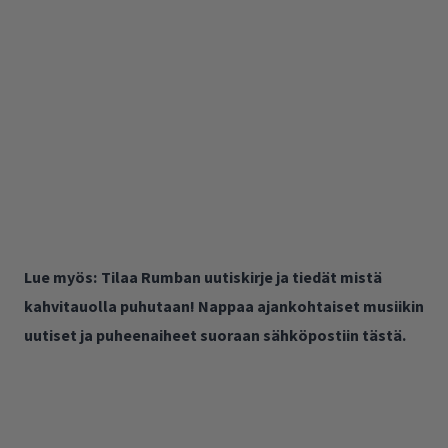
Lue myös:
Tilaa Rumban uutiskirje ja tiedät mistä
kahvitauolla puhutaan! Nappaa ajankohtaiset musiikin
uutiset ja puheenaiheet suoraan sähköpostiin tästä.