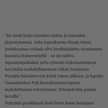
”En tiedä kuka innostui eniten ja missäkin
järjestyksessä. Joka tapauksessa löysin itseni
joulukuussa eräästä afro-karibialaisten suosimasta
baarista Hämeentiellä – se oli valittu
tapaamispaikaksi, jotta ryhmän kokoontuminen
herättäisi mahdollisimman vähän huomiota.
Puristin bänditoverin kättä toisen jälkeen, ja lopulta
Vaasankadun Pub Heinähatussa tajusin
mahdottoman toteutuneen: Tehosekoitin palaisi
lavoille.”
Nykyisin punkbändi
God Given Assin
laulajana