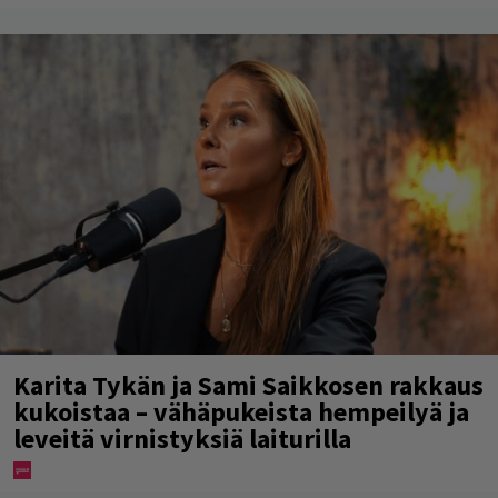
Karita Tykän ja Sami Saikkosen rakkaus
kukoistaa – vähäpukeista hempeilyä ja
leveitä virnistyksiä laiturilla