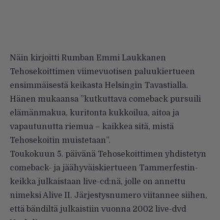
Näin kirjoitti Rumban Emmi Laukkanen
Tehosekoittimen
viimevuotisen paluukiertueen
ensimmäisestä keikasta Helsingin Tavastialla.
Hänen mukaansa ”kutkuttava comeback pursuili
elämänmakua, kuritonta kukkoilua, aitoa ja
vapautunutta riemua – kaikkea sitä, mistä
Tehosekoitin muistetaan”.
Toukokuun 5. päivänä Tehosekoittimen yhdistetyn
comeback- ja jäähyväiskiertueen Tammerfestin-
keikka julkaistaan live-cd:nä, jolle on annettu
nimeksi Alive II. Järjestysnumero viitannee siihen,
että bändiltä julkaistiin vuonna 2002 live-dvd