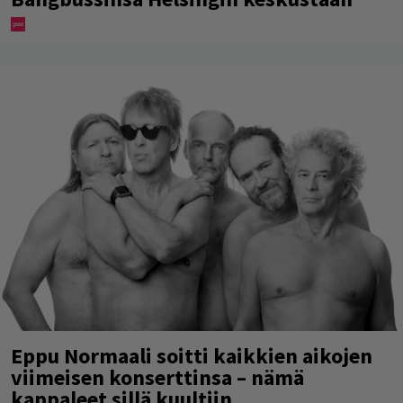
Eppu Normaali soitti kaikkien aikojen
viimeisen konserttinsa – nämä
kappaleet sillä kuultiin