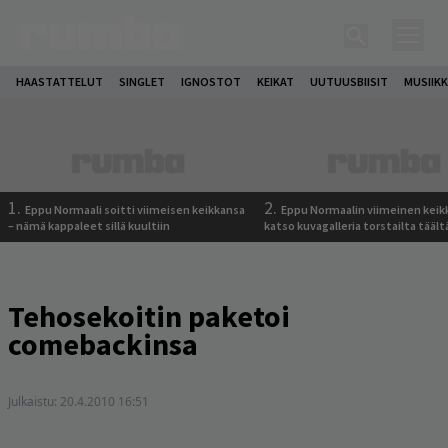
HAASTATTELUT
SINGLET
IGNOSTOT
KEIKAT
UUTUUSBIISIT
MUSIIKK
1.
2.
Eppu Normaali soitti viimeisen keikkansa
Eppu Normaalin viimeinen keik
– nämä kappaleet sillä kuultiin
katso kuvagalleria torstailta täält
Tehosekoitin paketoi
comebackinsa
Julkaistu:
20.4.2010 16:51