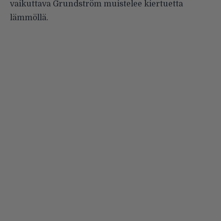
vaikuttava Grundström muistelee kiertuetta
lämmöllä.