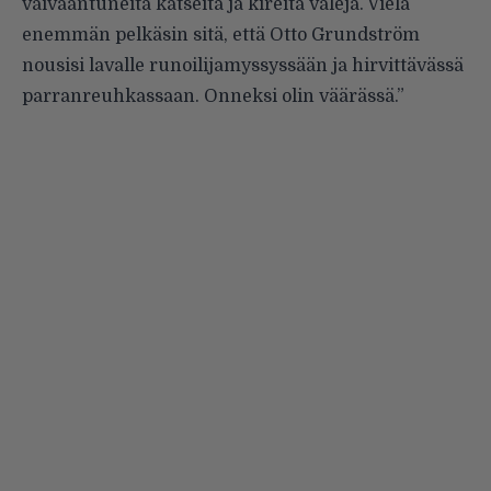
vaivaantuneita katseita ja kireitä välejä. Vielä
enemmän pelkäsin sitä, että Otto Grundström
nousisi lavalle runoilijamyssyssään ja hirvittävässä
parranreuhkassaan. Onneksi olin väärässä.”