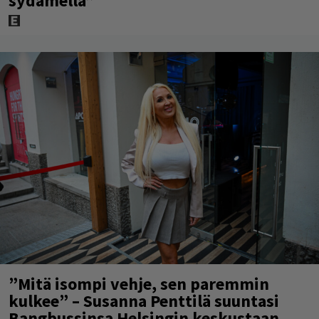
sydämellä”
”Mitä isompi vehje, sen paremmin
kulkee” – Susanna Penttilä suuntasi
Bangbussinsa Helsingin keskustaan