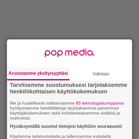
Ankkarockin jälkeen Tehosekoitin esiintyi vielä
Oulun Suomi-ilmiö-tapahtumassa.
Arvostamme yksityisyyttäsi
Valintasi
Silminnäkijöiden mukaan Otto oli ottanut Korson
ylilyönnistä oppinsa ja bändi antoi
Tarvitsemme suostumuksesi tarjotaksemme
henkilökohtaisen käyttökokemuksen
”täsmäpommituksellaan” yleisölle kunniakkaat
jäähyväiset.
Me ja huolellisesti valitsemamme
89 teknologiakumppania
hyödynnämme henkilötietoja tarjotaksemme paremman
käyttäjäkokemuksen sekä kohdentaaksemme sisältöä ja
Lue myös:
Tilaa Rumban uutiskirje ja tiedät mistä
mainoksia.
kahvitauolla puhutaan! Nappaa ajankohtaiset musiikin
Hyväksymällä suostut tietojesi käyttöön seuraavasti
uutiset ja puheenaiheet suoraan sähköpostiin tästä.
Käytämme laitetunnisteita ja tallennamme evästeitä