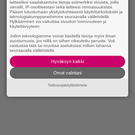
laitteellesi saadaksemme tietoja esimerkiksi sivuista, joilla
vierailit, IP-osoitteestasi sekä laitteesi ominaisuuksista.
Pääset tutustumaan yksityiskohtaisesti käyttötarkoituksiin ja
teknologiakumppaneihimme seuraavalla välilehdellä.
Hylkääminen voi vaikuttaa sivuston toimivuuteen ja
käytettävyyteen.
Jotkin teknologiamme voivat käsitellä tietoja myös ilman
suostumusta, jos niillä on siihen oikeutettu peruste. Voit
vastustaa tätä tai muuttaa asetuksiasi milloin tahansa
seuraavalla välilehdellä.
Hyväksyn kaikki
Omat valintani
Tietosuojakäytäntömme