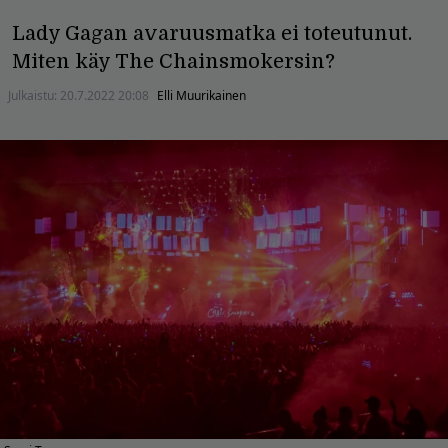
Lady Gagan avaruusmatka ei toteutunut.
Miten käy The Chainsmokersin?
Julkaistu:
20.7.2022 20:08
Elli Muurikainen