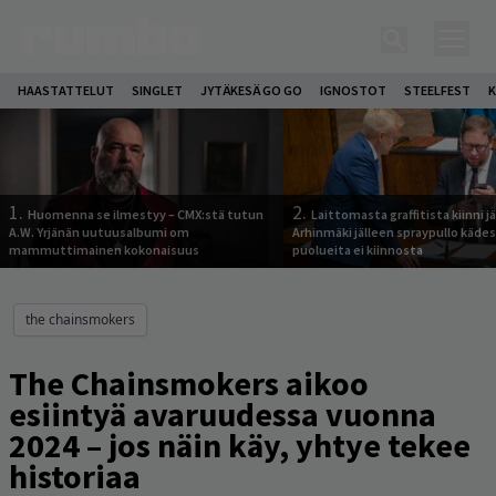
HAASTATTELUT
SINGLET
JYTÄKESÄ GO GO
IGNOSTOT
STEELFEST
K
1.
2.
Huomenna se ilmestyy – CMX:stä tutun
Laittomasta graffitista kiinni 
A.W. Yrjänän uutuusalbumi om
Arhinmäki jälleen spraypullo kädes
mammuttimainen kokonaisuus
puolueita ei kiinnosta
the chainsmokers
The Chainsmokers aikoo
esiintyä avaruudessa vuonna
2024 – jos näin käy, yhtye tekee
historiaa