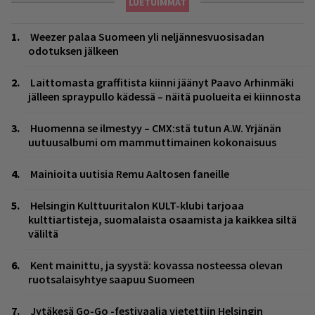
LUETUIMMAT
Weezer palaa Suomeen yli neljännesvuosisadan
odotuksen jälkeen
Laittomasta graffitista kiinni jäänyt Paavo Arhinmäki
jälleen spraypullo kädessä – näitä puolueita ei kiinnosta
Huomenna se ilmestyy – CMX:stä tutun A.W. Yrjänän
uutuusalbumi om mammuttimainen kokonaisuus
Mainioita uutisia Remu Aaltosen faneille
Helsingin Kulttuuritalon KULT-klubi tarjoaa
kulttiartisteja, suomalaista osaamista ja kaikkea siltä
väliltä
Kent mainittu, ja syystä: kovassa nosteessa olevan
ruotsalaisyhtye saapuu Suomeen
Jytäkesä Go-Go -festivaalia vietettiin Helsingin