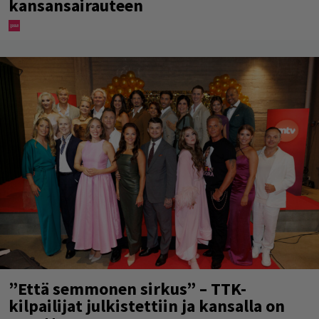
kansansairauteen
”Että semmonen sirkus” – TTK-
kilpailijat julkistettiin ja kansalla on