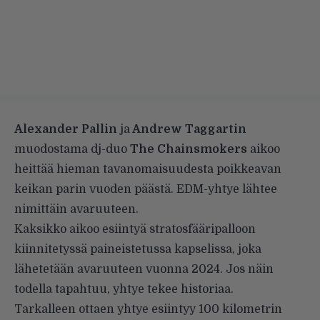
Alexander Pallin
ja
Andrew Taggartin
muodostama dj-duo
The Chainsmokers
aikoo
heittää hieman tavanomaisuudesta poikkeavan
keikan parin vuoden päästä. EDM-yhtye
lähtee
nimittäin avaruuteen
.
Kaksikko aikoo esiintyä stratosfääripalloon
kiinnitetyssä paineistetussa kapselissa, joka
lähetetään avaruuteen vuonna 2024. Jos näin
todella tapahtuu, yhtye tekee historiaa.
Tarkalleen ottaen yhtye esiintyy 100 kilometrin