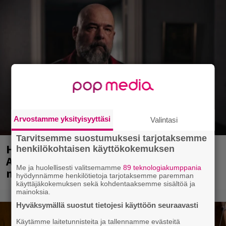
Arvostamme yksityisyyttäsi
Valintasi
Tarvitsemme suostumuksesi tarjotaksemme
Huomenna se ilmestyy – CMX:stä tutun
henkilökohtaisen käyttökokemuksen
A.W. Yrjänän uutuusalbumi om
Me ja huolellisesti valitsemamme
89 teknologiakumppania
mammuttimainen kokonaisuus
hyödynnämme henkilötietoja tarjotaksemme paremman
käyttäjäkokemuksen sekä kohdentaaksemme sisältöä ja
mainoksia.
Hyväksymällä suostut tietojesi käyttöön seuraavasti
Käytämme laitetunnisteita ja tallennamme evästeitä