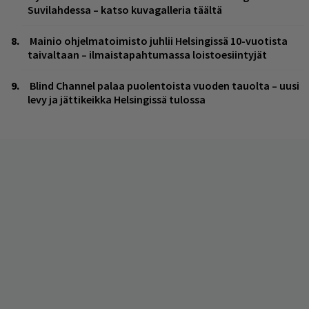
Suvilahdessa – katso kuvagalleria täältä
Mainio ohjelmatoimisto juhlii Helsingissä 10-vuotista
taivaltaan – ilmaistapahtumassa loistoesiintyjät
Blind Channel palaa puolentoista vuoden tauolta – uusi
levy ja jättikeikka Helsingissä tulossa