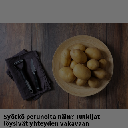
Syötkö perunoita näin? Tutkijat
löysivät yhteyden vakavaan