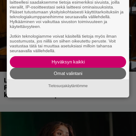
laitteellesi saadaksemme tietoja esimerkiksi sivuista, joilla
vierailit, IP-osoitteestasi sekä laitteesi ominaisuuksista.
Pääset tutustumaan yksityiskohtaisesti käyttötarkoituksiin ja
teknologiakumppaneihimme seuraavalla välilehdellä.
Hylkääminen voi vaikuttaa sivuston toimivuuteen ja
käytettävyyteen.
Jotkin teknologiamme voivat käsitellä tietoja myös ilman
suostumusta, jos niillä on siihen oikeutettu peruste. Voit
vastustaa tätä tai muuttaa asetuksiasi milloin tahansa
seuraavalla välilehdellä.
Hyväksyn kaikki
Omat valintani
Laittomasta graffitista kiinni jäänyt
Paavo Arhinmäki jälleen spraypullo
Tietosuojakäytäntömme
kädessä – näitä puolueita ei kiinnosta