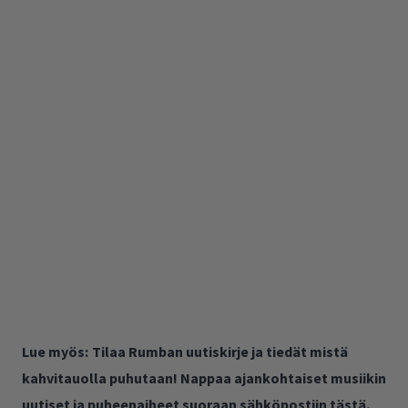
Lue myös:
Tilaa Rumban uutiskirje ja tiedät mistä
kahvitauolla puhutaan! Nappaa ajankohtaiset musiikin
uutiset ja puheenaiheet suoraan sähköpostiin tästä.