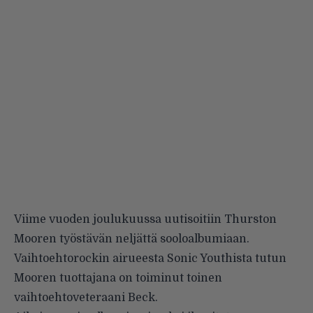
Viime vuoden joulukuussa
uutisoitiin
Thurston
Mooren työstävän neljättä sooloalbumiaan.
Vaihtoehtorockin airueesta
Sonic Youthista
tutun
Mooren tuottajana on toiminut toinen
vaihtoehtoveteraani
Beck
.