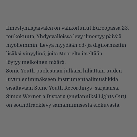
Ilmestymispäiväksi on valikoitunut Euroopassa 23.
toukokuuta, Yhdysvalloissa levy ilmestyy päivää
myöhemmin. Levyä myydään cd- ja digiformaatin
lisäksi vinyylinä, joita Moorelta itseltään
löytyy
melkoinen määrä
.
Sonic Youth puolestaan julkaisi hiljattain uuden
luvun enimmäkseen instrumentaalimusiikkia
sisältävään Sonic Youth Recordings -sarjaansa.
Simon Werner a Disparu (englanniksi Lights Out)
on soundtracklevy samannimisestä
elokuvasta
.