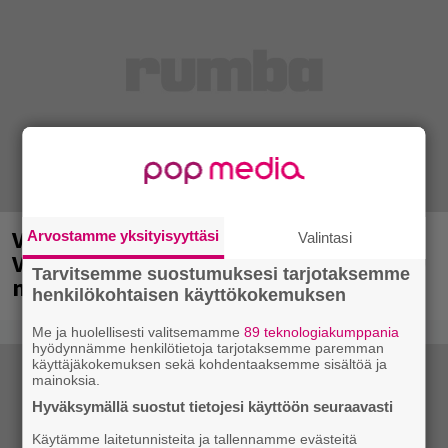
Valtava Yle 100 vuotta -tapahtuma
Arvostamme yksityisyyttäsi
Valintasi
Veikkaus Arenalla syyskuussa – muista
Tarvitsemme suostumuksesi tarjotaksemme
myös metalliklassikot-konsertti
henkilökohtaisen käyttökokemuksen
Me ja huolellisesti valitsemamme
89 teknologiakumppania
hyödynnämme henkilötietoja tarjotaksemme paremman
käyttäjäkokemuksen sekä kohdentaaksemme sisältöä ja
mainoksia.
Hyväksymällä suostut tietojesi käyttöön seuraavasti
Käytämme laitetunnisteita ja tallennamme evästeitä