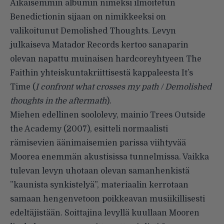
Aikaisemmin albumin nimeksi ilmoitetun
Benedictionin sijaan on nimikkeeksi on
valikoitunut Demolished Thoughts. Levyn
julkaiseva Matador Records
kertoo
sanaparin
olevan napattu muinaisen hardcoreyhtyeen The
Faithin yhteiskuntakriittisestä kappaleesta
It’s
Time
(
I confront what crosses my path / Demolished
thoughts in the aftermath
).
Miehen edellinen soololevy, mainio
Trees Outside
the Academy
(2007), esitteli normaalisti
rämisevien äänimaisemien parissa viihtyvää
Moorea enemmän akustisissa tunnelmissa. Vaikka
tulevan levyn uhotaan olevan samanhenkistä
”kaunista synkistelyä”, materiaalin kerrotaan
samaan hengenvetoon poikkeavan musiikillisesti
edeltäjistään. Soittajina levyllä kuullaan Mooren