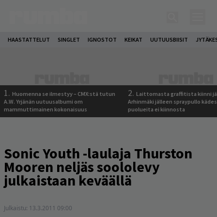
HAASTATTELUT
SINGLET
IGNOSTOT
KEIKAT
UUTUUSBIISIT
JYTÄKE
1.
2.
Huomenna se ilmestyy – CMX:stä tutun
Laittomasta graffitista kiinni 
A.W. Yrjänän uutuusalbumi om
Arhinmäki jälleen spraypullo kädes
mammuttimainen kokonaisuus
puolueita ei kiinnosta
Sonic Youth -laulaja Thurston
Mooren neljäs soololevy
julkaistaan keväällä
Julkaistu:
13.3.2011 09:00