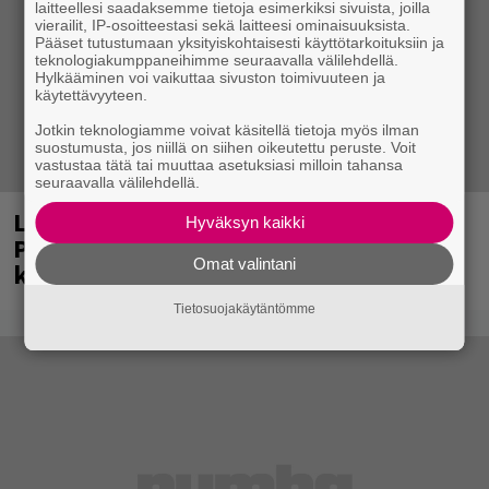
laitteellesi saadaksemme tietoja esimerkiksi sivuista, joilla
vierailit, IP-osoitteestasi sekä laitteesi ominaisuuksista.
Pääset tutustumaan yksityiskohtaisesti käyttötarkoituksiin ja
teknologiakumppaneihimme seuraavalla välilehdellä.
Hylkääminen voi vaikuttaa sivuston toimivuuteen ja
käytettävyyteen.
Jotkin teknologiamme voivat käsitellä tietoja myös ilman
suostumusta, jos niillä on siihen oikeutettu peruste. Voit
vastustaa tätä tai muuttaa asetuksiasi milloin tahansa
seuraavalla välilehdellä.
Laittomasta graffitista kiinni jäänyt
Hyväksyn kaikki
Paavo Arhinmäki jälleen spraypullo
Omat valintani
kädessä – näitä puolueita ei kiinnosta
Tietosuojakäytäntömme