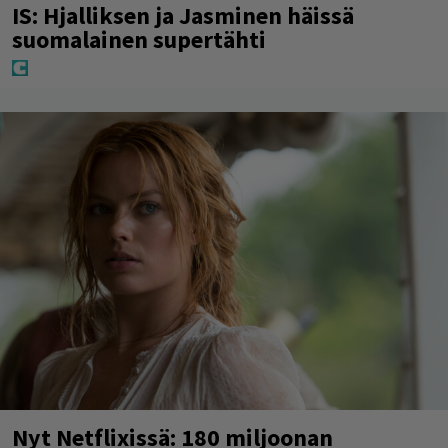
IS: Hjalliksen ja Jasminen häissä
suomalainen supertähti
Nyt Netflixissä: 180 miljoonan