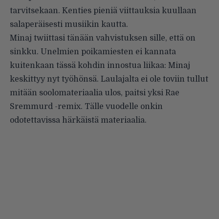
tarvitsekaan. Kenties pieniä viittauksia kuullaan
salaperäisesti musiikin kautta.
Minaj twiittasi tänään vahvistuksen sille, että on
sinkku. Unelmien poikamiesten ei kannata
kuitenkaan tässä kohdin innostua liikaa: Minaj
keskittyy nyt työhönsä. Laulajalta ei ole toviin tullut
mitään soolomateriaalia ulos, paitsi yksi
Rae
Sremmurd -remix
. Tälle vuodelle onkin
odotettavissa härkäistä materiaalia.