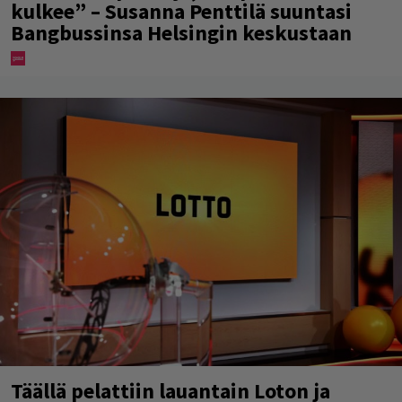
kulkee” – Susanna Penttilä suuntasi
Bangbussinsa Helsingin keskustaan
Täällä pelattiin lauantain Loton ja