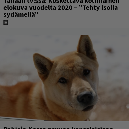
Tänään tv:ssä: Koskettava kotimainen
elokuva vuodelta 2020 – ”Tehty isolla
sydämellä”