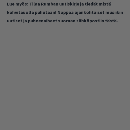
Lue myös:
Tilaa Rumban uutiskirje ja tiedät mistä
kahvitauolla puhutaan! Nappaa ajankohtaiset musiikin
uutiset ja puheenaiheet suoraan sähköpostiin tästä.