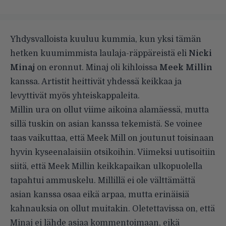
Yhdysvalloista kuuluu kummia, kun yksi tämän
hetken kuumimmista laulaja-räppäreistä eli
Nicki
Minaj
on eronnut. Minaj oli kihloissa
Meek Millin
kanssa. Artistit heittivät yhdessä keikkaa ja
levyttivät myös yhteiskappaleita.
Millin ura on ollut viime aikoina alamäessä, mutta
sillä tuskin on asian kanssa tekemistä. Se voinee
taas vaikuttaa, että Meek Mill on joutunut toisinaan
hyvin kyseenalaisiin otsikoihin. Viimeksi uutisoitiin
siitä, että Meek Millin keikkapaikan ulkopuolella
tapahtui ammuskelu. Millillä ei ole välttämättä
asian kanssa osaa eikä arpaa, mutta erinäisiä
kahnauksia on ollut muitakin. Oletettavissa on, että
Minaj ei lähde asiaa kommentoimaan, eikä