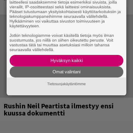
laitteellesi saadaksemme tietoja esimerkiksi sivuista, joilla
vierailit, IP-osoitteestasi sekä laitteesi ominaisuuksista.
Pääset tutustumaan yksityiskohtaisesti käyttötarkoituksiin ja
teknologiakumppaneihimme seuraavalla välilehdellä.
Hylkääminen voi vaikuttaa sivuston toimivuuteen ja
käytettävyyteen.
Jotkin teknologiamme voivat käsitellä tietoja myös ilman
suostumusta, jos niillä on siihen oikeutettu peruste. Voit
vastustaa tätä tai muuttaa asetuksiasi milloin tahansa
seuraavalla välilehdellä.
Hyväksyn kaikki
Omat valintani
Tietosuojakäytäntömme
Rushin Neil Peartista ilmestyy ensi
kuussa dokumentti