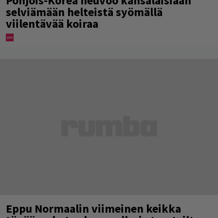
Pohjois-Korea neuvoo kansalaisiaan
selviämään helteistä syömällä
viilentävää koiraa
Eppu Normaalin viimeinen keikka