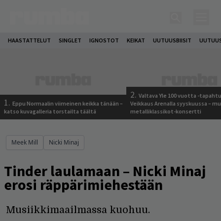
HAASTATTELUT
SINGLET
IGNOSTOT
KEIKAT
UUTUUSBIISIT
UUTUUS
2.
Valtava Yle 100 vuotta -tapah
1.
Eppu Normaalin viimeinen keikka tänään –
Veikkaus Arenalla syyskuussa – m
katso kuvagalleria torstailta täältä
metalliklassikot-konsertti
Meek Mill
Nicki Minaj
Tinder laulamaan – Nicki Minaj
erosi räppärimiehestään
Musiikkimaailmassa kuohuu.