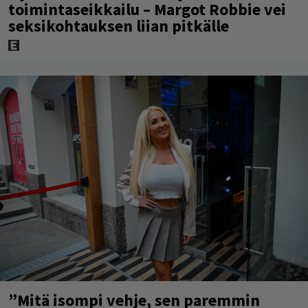
toimintaseikkailu – Margot Robbie vei
seksikohtauksen liian pitkälle
”Mitä isompi vehje, sen paremmin