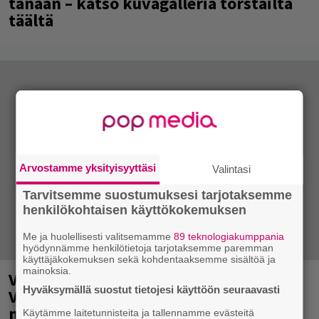
tänään – katso kuvagalleria torstailta
täältä
Arvostamme yksityisyyttäsi
Valintasi
Tarvitsemme suostumuksesi tarjotaksemme
henkilökohtaisen käyttökokemuksen
Me ja huolellisesti valitsemamme
89 teknologiakumppania
hyödynnämme henkilötietoja tarjotaksemme paremman
käyttäjäkokemuksen sekä kohdentaaksemme sisältöä ja
mainoksia.
Valtava Yle 100 vuotta -tapahtuma
Hyväksymällä suostut tietojesi käyttöön seuraavasti
Veikkaus Arenalla syyskuussa – muista
myös metalliklassikot-konsertti
Käytämme laitetunnisteita ja tallennamme evästeitä