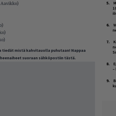
M
+ Aavikko)
1
i
W
o)
n
ko)
ko)
K
n
ja tiedät mistä kahvitauolla puhutaan! Nappaa
S
puheenaiheet suoraan sähköpostiin tästä.
E
–
B
k