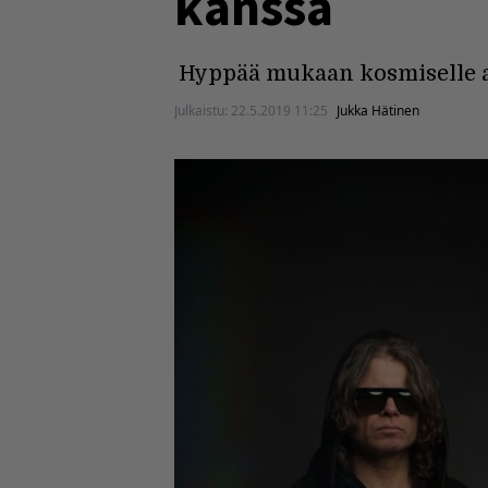
kanssa
Hyppää mukaan kosmiselle a
Julkaistu:
22.5.2019 11:25
Jukka Hätinen