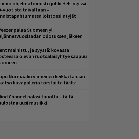
ainio ohjelmatoimisto juhlii Helsingissä
0-vuotista taivaltaan –
lmaistapahtumassa loistoesiintyjät
eezer palaa Suomeen yli
eljännesvuosisadan odotuksen jälkeen
ent mainittu, ja syystä: kovassa
osteessa olevan ruotsalaisyhtye saapuu
uomeen
ppu Normaalin viimeinen keikka tänään
 katso kuvagalleria torstailta täältä
lind Channel palasi tauolta – tältä
uulostaa uusi musiikki