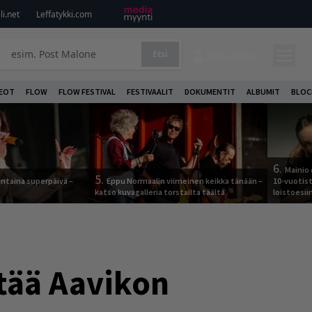
i.net
Leffatykki.com
Etsi
KIRJAUDU
DEOT
FLOW
FLOW FESTIVAL
FESTIVAALIT
DOKUMENTIT
ALBUMIT
BLOC
6.
Mainio 
5.
ntaina superpäivä –
Eppu Normaalin viimeinen keikka tänään –
10-vuotis
katso kuvagalleria torstailta täältä
loistoesii
rtää Aavikon