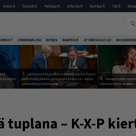
Voice.fi
Soundi.fi
Pelaaja.fi
Inferno.fi
Rumba.fi
Tilt.fi
Metel
TELUT
ARVIOT
LIVE
KOLUMNIT
PODCAST
VIDEOT
LYRIIKKABLOGI
BIZNES
BABYFACE
JYTÄKESÄ GO GO
MUSIIKKIVI
3.
tuma
Laittomasta graffitista kiinni jäänyt Paavo
4.
uista myös
Arhinmäki jälleen spraypullo kädessä – näitä
Tampereella sunnu
puolueita ei kiinnosta
nämä artistit mukana
 tuplana – K-X-P kie