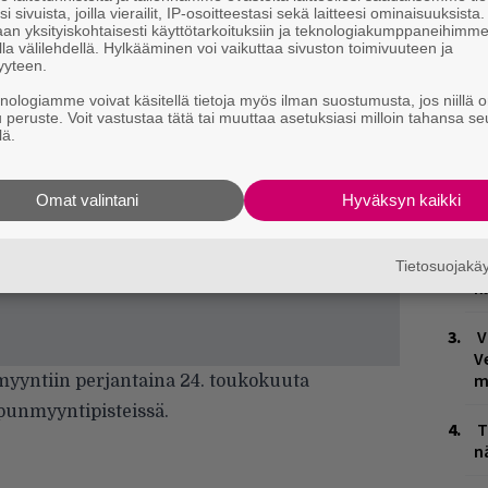
i sivuista, joilla vierailit, IP-osoitteestasi sekä laitteesi ominaisuuksista
an yksityiskohtaisesti käyttötarkoituksiin ja teknologiakumppaneihimm
la välilehdellä. Hylkääminen voi vaikuttaa sivuston toimivuuteen ja
yyteen.
knologiamme voivat käsitellä tietoja myös ilman suostumusta, jos niillä o
u peruste. Voit vastustaa tätä tai muuttaa asetuksiasi milloin tahansa se
lä.
H
A
m
Omat valintani
Hyväksyn kaikki
L
P
Tietosuojak
k
V
V
m
myyntiin perjantaina 24. toukokuuta
punmyyntipisteissä.
T
n