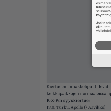
esimerkiks
tutustuma
seuraaval
käytettäv
Jotkin te
oikeutett
välilehdel
Kiertueen ennakkoliput tulevat 
keikkapaikkojen normaaleissa li
K-X-P:n syyskiertue:
13.9. Turku, Apollo (+ Aavikko)