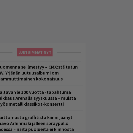
LUETUIMMAT NYT
uomenna se ilmestyy – CMX:stä tutun
.W. Yrjänän uutuusalbumi om
ammuttimainen kokonaisuus
altava Yle 100 vuotta -tapahtuma
eikkaus Arenalla syyskuussa – muista
yös metalliklassikot-konsertti
aittomasta graffitista kiinni jäänyt
aavo Arhinmäki jälleen spraypullo
ädessä – näitä puolueita ei kiinnosta