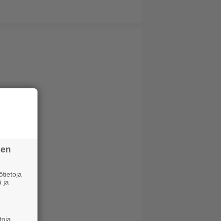
sen
tietoja
 ja
toja