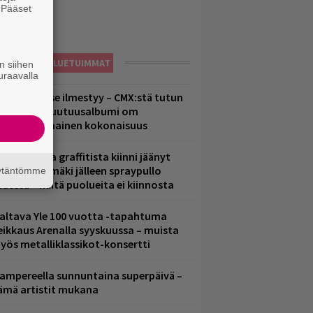
. Pääset
e
LUETUIMMAT
n siihen
uraavalla
uomenna se ilmestyy – CMX:stä tutun
.W. Yrjänän uutuusalbumi om
ammuttimainen kokonaisuus
aittomasta graffitista kiinni jäänyt
aavo Arhinmäki jälleen spraypullo
äytäntömme
ädessä – näitä puolueita ei kiinnosta
altava Yle 100 vuotta -tapahtuma
eikkaus Arenalla syyskuussa – muista
yös metalliklassikot-konsertti
ampereella sunnuntaina superpäivä –
ämä artistit mukana