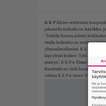
K-X-P
lähtee seitsemän kaupunki
jokaisella keikalla on
Aavikko
, 
”Todella hienoa päästä keikkai
osalla keikoista on mukana myös
ylimaailmalliseksi. K-X-P on live
läpi yleisö kulkee. Tätä kokemust
Ar
pimeys”, K-X-P:n
Timo Kaukola
Rumballa on vielä
huomiseen asti
Tarvit
voittaa K-X-P:n tuore
IV
-albumi.
käytt
Me ja huo
tarjotak
mainoksi
Hyväksym
Käytämme 