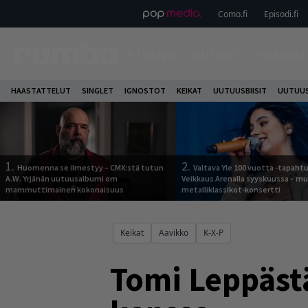
Como.fi
Episodi.fi
ETUSIVU
UUTISET
HAASTAT
HAASTATTELUT
SINGLET
IGNOSTOT
KEIKAT
UUTUUSBIISIT
UUTUUS
1.
2.
Huomenna se ilmestyy – CMX:stä tutun
Valtava Yle 100 vuotta -tapah
A.W. Yrjänän uutuusalbumi om
Veikkaus Arenalla syyskuussa – m
mammuttimainen kokonaisuus
metalliklassikot-konsertti
Keikat
Aavikko
K-X-P
Tomi Leppästä