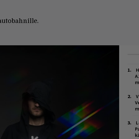
utobahnille.
H
A
m
V
V
m
L
P
k