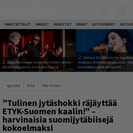
HAASTATTELUT
SINGLET
IGNOSTOT
KEIKAT
UUTUUSBIISIT
UUTUUS
2.
Valtava Yle 100 vuotta -tapah
1.
Eppu Normaalin viimeinen keikka tänään –
Veikkaus Arenalla syyskuussa – m
katso kuvagalleria torstailta täältä
metalliklassikot-konsertti
ignostot
Kirka
Ville Pirinen
”Tulinen jytäshokki räjäyttää
ETYK-Suomen kaalin!” –
harvinaisia suomijytäbiisejä
kokoelmaksi