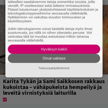
laitteellesi saadaksemme tietoja esimerkiksi sivuista, joilla
vierailit, IP-osoitteestasi sekä laitteesi ominaisuuksista.
Pääset tutustumaan yksityiskohtaisesti käyttötarkoituksiin ja
teknologiakumppaneihimme seuraavalla välilehdellä.
Hylkääminen voi vaikuttaa sivuston toimivuuteen ja
käytettävyyteen.
Jotkin teknologiamme voivat käsitellä tietoja myös ilman
suostumusta, jos niillä on siihen oikeutettu peruste. Voit
vastustaa tätä tai muuttaa asetuksiasi milloin tahansa
seuraavalla välilehdellä.
Hyväksyn kaikki
Omat valintani
Tietosuojakäytäntömme
Karita Tykän ja Sami Saikkosen rakkaus
kukoistaa – vähäpukeista hempeilyä ja
leveitä virnistyksiä laiturilla