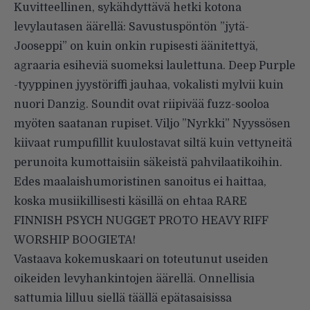
Kuvitteellinen, sykähdyttävä hetki kotona
levylautasen äärellä: Savustuspöntön ”jytä-
Jooseppi” on kuin onkin rupisesti äänitettyä,
agraaria esiheviä suomeksi laulettuna. Deep Purple
-tyyppinen jyystöriffi jauhaa, vokalisti mylvii kuin
nuori Danzig. Soundit ovat riipivää fuzz-sooloa
myöten saatanan rupiset. Viljo ”Nyrkki” Nyyssösen
kiivaat rumpufillit kuulostavat siltä kuin vettyneitä
perunoita kumottaisiin säkeistä pahvilaatikoihin.
Edes maalaishumoristinen sanoitus ei haittaa,
koska musiikillisesti käsillä on ehtaa RARE
FINNISH PSYCH NUGGET PROTO HEAVY RIFF
WORSHIP BOOGIETA!
Vastaava kokemuskaari on toteutunut useiden
oikeiden levyhankintojen äärellä. Onnellisia
sattumia lilluu siellä täällä epätasaisissa