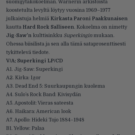
suomijytäkokoelman. Warnerin arkistoista
koostetulta levyltä löytyy vuosina 1969–1977
julkaistuja helmiä
Kirkasta
Paroni Paakkunaisen
kautta
Hard Rock Salliseen
. Kokoelma on nimetty
Jig-Saw’n
kulttisinkku
Superkingin
mukaan.
Ohessa biisilista ja sen alla tämä sataprosenttisesti
tykittelevä tiedote.
V/A: Superkingi LP/CD
A1. Jig-Saw: Superkingi
A2. Kirka: Igor
A3. Dead End 5: Suurkaupungin kuolema
A4. Sulo’s Rock Band: Kivisydän
A5. Apostolit: Vieras sateesta
A6. Haikara: American look
A7. Apollo: Hideki Tojo 1884–1948
B1. Yellow: Palaa