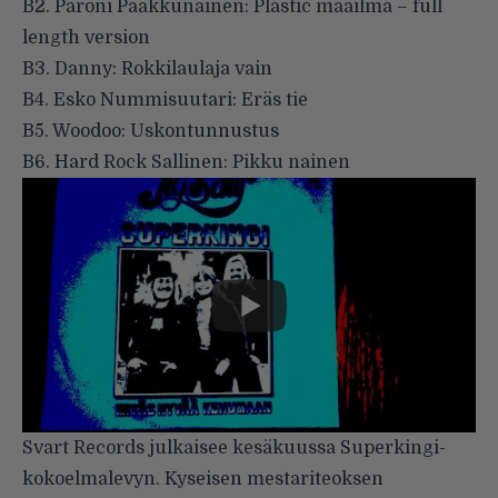
B2. Paroni Paakkunainen: Plastic maailma – full
length version
B3. Danny: Rokkilaulaja vain
B4. Esko Nummisuutari: Eräs tie
B5. Woodoo: Uskontunnustus
B6. Hard Rock Sallinen: Pikku nainen
Svart Records julkaisee kesäkuussa Superkingi-
kokoelmalevyn. Kyseisen mestariteoksen