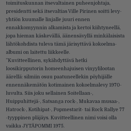
toimituskunnan itsevaltainen puheenjohtaja,
presidentti sekä itsevaltias Ville Pirinen soitti levy-
yhtiön kuumalle linjalle juuri ennen
ennakkomyynnin alkamista ja kertoi kiihtyneellä,
jopa hieman käskevällä, äänensävyllä minkälaisista
lähtökohdista tuleva tämä järisyttävä kokoelma-
albumi on laitettu liikkeelle.
”Kuvitteellinen, sykähdyttävä hetki
loosikirpputorin homeenhajuisen vinyylilootan
äärellä: silmiin osuu paatuneellekin pöyhijälle
ennennäkemätön kotimainen kokoelmalevy 1970-
luvulta. Siis joku sellainen Soitellaan-,
Huippuhittejä-, Satsanga rock-, Mukavaa musaa-,
Hatrock-, Kotihipat-, Popmestarit- tai Rock Rallye 77
-tyyppinen pläjäys. Kuvitteellinen nimi voisi olla
vaikka JYTÄPOMMI 1975.