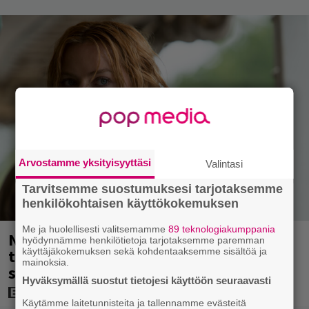
Arvostamme yksityisyyttäsi
Valintasi
Tarvitsemme suostumuksesi tarjotaksemme
henkilökohtaisen käyttökokemuksen
Me ja huolellisesti valitsemamme
89 teknologiakumppania
Nyt Netflixissä: 180 miljoonan
hyödynnämme henkilötietoja tarjotaksemme paremman
käyttäjäkokemuksen sekä kohdentaaksemme sisältöä ja
toimintaseikkailu – Margot Robbie vei
mainoksia.
seksikohtauksen liian pitkälle
Hyväksymällä suostut tietojesi käyttöön seuraavasti
Käytämme laitetunnisteita ja tallennamme evästeitä