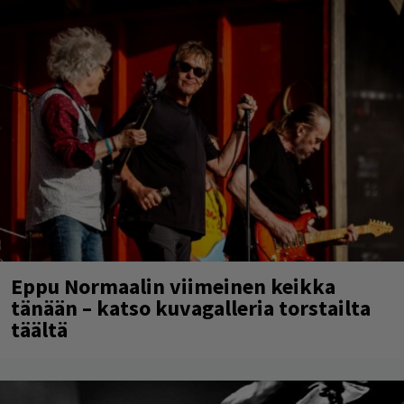
Eppu Normaalin viimeinen keikka
tänään – katso kuvagalleria torstailta
täältä