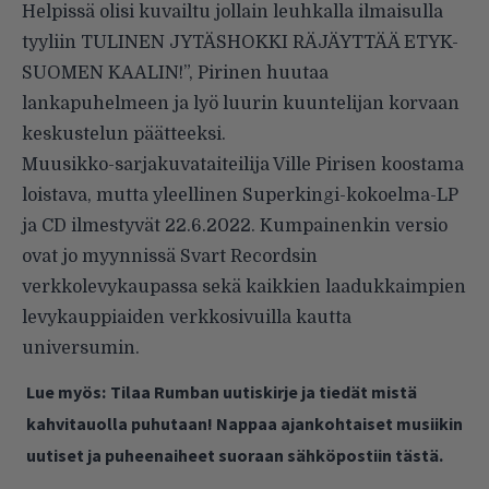
Helpissä olisi kuvailtu jollain leuhkalla ilmaisulla
tyyliin TULINEN JYTÄSHOKKI RÄJÄYTTÄÄ ETYK-
SUOMEN KAALIN!”, Pirinen huutaa
lankapuhelmeen ja lyö luurin kuuntelijan korvaan
keskustelun päätteeksi.
Muusikko-sarjakuvataiteilija Ville Pirisen koostama
loistava, mutta yleellinen Superkingi-kokoelma-LP
ja CD ilmestyvät 22.6.2022. Kumpainenkin versio
ovat jo myynnissä Svart Recordsin
verkkolevykaupassa sekä kaikkien laadukkaimpien
levykauppiaiden verkkosivuilla kautta
universumin.
Lue myös:
Tilaa Rumban uutiskirje ja tiedät mistä
kahvitauolla puhutaan! Nappaa ajankohtaiset musiikin
uutiset ja puheenaiheet suoraan sähköpostiin tästä.