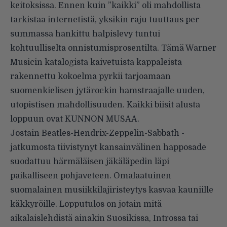
keitoksissa. Ennen kuin ”kaikki” oli mahdollista
tarkistaa internetistä, yksikin raju tuuttaus per
summassa hankittu halpislevy tuntui
kohtuulliselta onnistumisprosentilta. Tämä Warner
Musicin katalogista kaivetuista kappaleista
rakennettu kokoelma pyrkii tarjoamaan
suomenkielisen jytärockin hamstraajalle uuden,
utopistisen mahdollisuuden. Kaikki biisit alusta
loppuun ovat KUNNON MUSAA.
Jostain Beatles-Hendrix-Zeppelin-Sabbath -
jatkumosta tiivistynyt kansainvälinen happosade
suodattuu härmäläisen jäkäläpedin läpi
paikalliseen pohjaveteen. Omalaatuinen
suomalainen musiikkilajiristeytys kasvaa kauniille
käkkyröille. Lopputulos on jotain mitä
aikalaislehdistä ainakin Suosikissa, Introssa tai