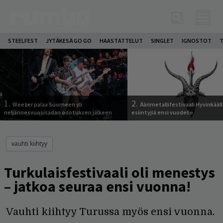
STEELFEST
JYTÄKESÄ GO GO
HAASTATTELUT
SINGLET
IGNOSTOT
T
1.
2.
Weezer palaa Suomeen yli
Äärimetallifestivaali Hyvinkäällä
neljännesvuosisadan odotuksen jälkeen
esiintyjiä ensi vuodelle
vauhti kiihtyy
Turkulaisfestivaali oli menestys
– jatkoa seuraa ensi vuonna!
Vauhti kiihtyy Turussa myös ensi vuonna.