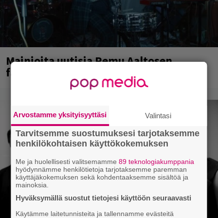
Mainioita uutisia Remu Aaltosen
faneille
Arvostamme yksityisyyttäsi
Valintasi
Tarvitsemme suostumuksesi tarjotaksemme
henkilökohtaisen käyttökokemuksen
Me ja huolellisesti valitsemamme
89 teknologiakumppania
hyödynnämme henkilötietoja tarjotaksemme paremman
käyttäjäkokemuksen sekä kohdentaaksemme sisältöä ja
mainoksia.
Hyväksymällä suostut tietojesi käyttöön seuraavasti
Käytämme laitetunnisteita ja tallennamme evästeitä