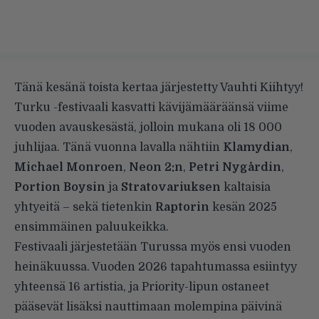
Tänä kesänä toista kertaa järjestetty Vauhti Kiihtyy!
Turku -festivaali kasvatti kävijämääräänsä viime
vuoden avauskesästä, jolloin mukana oli 18 000
juhlijaa. Tänä vuonna lavalla nähtiin
Klamydian
,
Michael Monroen
,
Neon 2:n
,
Petri Nygårdin
,
Portion Boysin
ja
Stratovariuksen
kaltaisia
yhtyeitä – sekä tietenkin
Raptorin
kesän 2025
ensimmäinen paluukeikka.
Festivaali järjestetään Turussa myös ensi vuoden
heinäkuussa. Vuoden 2026 tapahtumassa esiintyy
yhteensä 16 artistia, ja Priority-lipun ostaneet
pääsevät lisäksi nauttimaan molempina päivinä