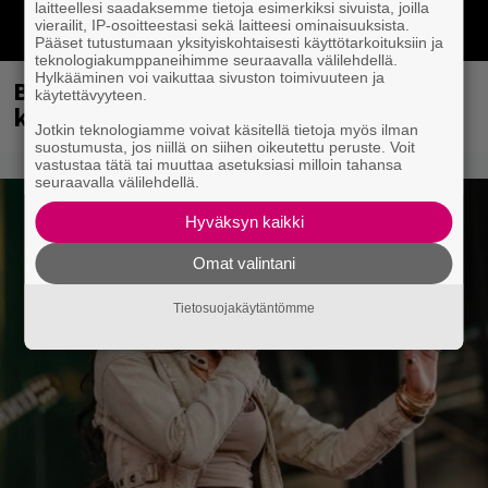
laitteellesi saadaksemme tietoja esimerkiksi sivuista, joilla
vierailit, IP-osoitteestasi sekä laitteesi ominaisuuksista.
Pääset tutustumaan yksityiskohtaisesti käyttötarkoituksiin ja
teknologiakumppaneihimme seuraavalla välilehdellä.
Hylkääminen voi vaikuttaa sivuston toimivuuteen ja
Blind Channel palasi tauolta – tältä
käytettävyyteen.
kuulostaa uusi musiikki
Jotkin teknologiamme voivat käsitellä tietoja myös ilman
suostumusta, jos niillä on siihen oikeutettu peruste. Voit
vastustaa tätä tai muuttaa asetuksiasi milloin tahansa
seuraavalla välilehdellä.
Hyväksyn kaikki
Omat valintani
Tietosuojakäytäntömme