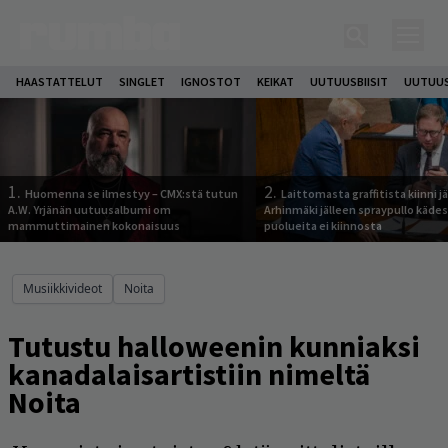
HAASTATTELUT
SINGLET
IGNOSTOT
KEIKAT
UUTUUSBIISIT
UUTUUS
1.
2.
Huomenna se ilmestyy – CMX:stä tutun
Laittomasta graffitista kiinni 
A.W. Yrjänän uutuusalbumi om
Arhinmäki jälleen spraypullo kädes
mammuttimainen kokonaisuus
puolueita ei kiinnosta
Musiikkivideot
Noita
Tutustu halloweenin kunniaksi
kanadalaisartistiin nimeltä
Noita