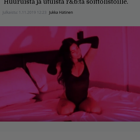
Huuruista ja utuista r&b:tä soittolistoille.
Julkaistu:
1.11.2019 12:23
Jukka Hätinen