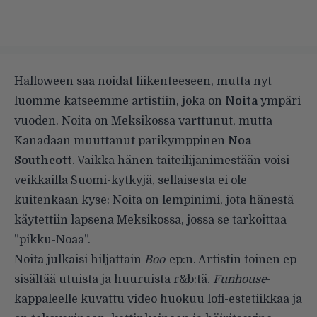
Halloween saa noidat liikenteeseen, mutta nyt
luomme katseemme artistiin, joka on
Noita
ympäri
vuoden. Noita on Meksikossa varttunut, mutta
Kanadaan muuttanut parikymppinen
Noa
Southcott
. Vaikka hänen taiteilijanimestään voisi
veikkailla Suomi-kytkyjä, sellaisesta ei ole
kuitenkaan kyse: Noita on lempinimi, jota hänestä
käytettiin lapsena Meksikossa, jossa se tarkoittaa
”pikku-Noaa”.
Noita julkaisi hiljattain
Boo
-ep:n. Artistin toinen ep
sisältää utuista ja huuruista r&b:tä.
Funhouse
-
kappaleelle kuvattu video huokuu lofi-estetiikkaa ja