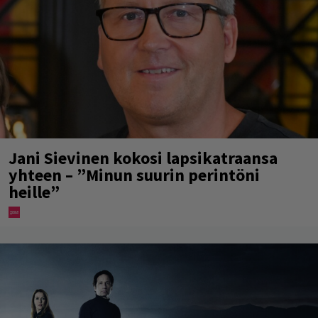
Jani Sievinen kokosi lapsikatraansa
yhteen – ”Minun suurin perintöni
heille”