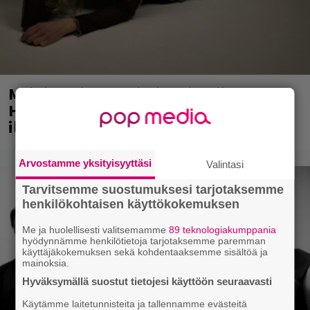
Mainio ohjelmatoimisto juhlii
Helsingissä 10-vuotista taivaltaan –
ilmaistapahtumassa loistoesiintyjät
Arvostamme yksityisyyttäsi
Valintasi
Tarvitsemme suostumuksesi tarjotaksemme
henkilökohtaisen käyttökokemuksen
Me ja huolellisesti valitsemamme
89 teknologiakumppania
hyödynnämme henkilötietoja tarjotaksemme paremman
käyttäjäkokemuksen sekä kohdentaaksemme sisältöä ja
mainoksia.
Hyväksymällä suostut tietojesi käyttöön seuraavasti
Käytämme laitetunnisteita ja tallennamme evästeitä