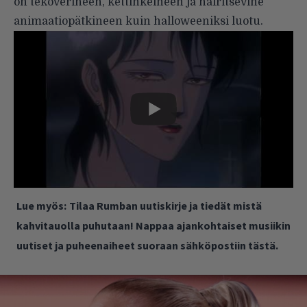
on tekoverineen, kettinkeineen ja häiritsevine
animaatiopätkineen kuin halloweeniksi luotu.
Lue myös:
Tilaa Rumban uutiskirje ja tiedät mistä
kahvitauolla puhutaan! Nappaa ajankohtaiset musiikin
uutiset ja puheenaiheet suoraan sähköpostiin tästä.