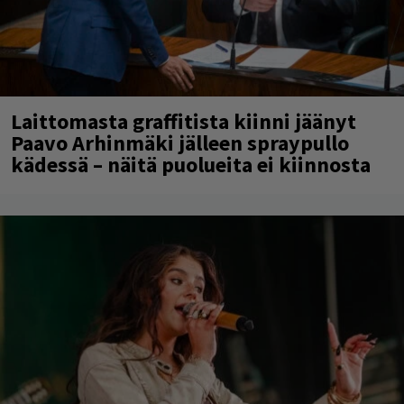
Laittomasta graffitista kiinni jäänyt
Paavo Arhinmäki jälleen spraypullo
kädessä – näitä puolueita ei kiinnosta