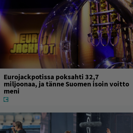
Eurojackpotissa poksahti 32,7
miljoonaa, ja tänne Suomen isoin voitto
meni