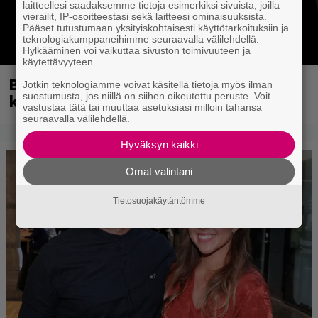
laitteellesi saadaksemme tietoja esimerkiksi sivuista, joilla
vierailit, IP-osoitteestasi sekä laitteesi ominaisuuksista.
Pääset tutustumaan yksityiskohtaisesti käyttötarkoituksiin ja
teknologiakumppaneihimme seuraavalla välilehdellä.
Hylkääminen voi vaikuttaa sivuston toimivuuteen ja
käytettävyyteen.
Blind Channel palasi tauolta – tältä
Jotkin teknologiamme voivat käsitellä tietoja myös ilman
kuulostaa uusi musiikki
suostumusta, jos niillä on siihen oikeutettu peruste. Voit
vastustaa tätä tai muuttaa asetuksiasi milloin tahansa
seuraavalla välilehdellä.
Hyväksyn kaikki
Omat valintani
Tietosuojakäytäntömme