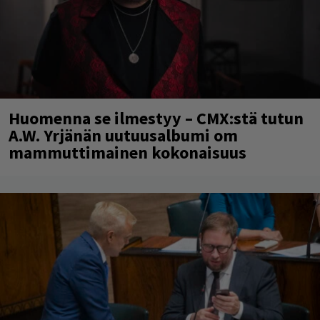
Huomenna se ilmestyy – CMX:stä tutun
A.W. Yrjänän uutuusalbumi om
mammuttimainen kokonaisuus