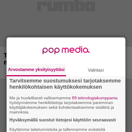
Tampereella sunnuntaina superpäivä –
nämä artistit mukana
Arvostamme yksityisyyttäsi
Valintasi
Tarvitsemme suostumuksesi tarjotaksemme
henkilökohtaisen käyttökokemuksen
Me ja huolellisesti valitsemamme
89 teknologiakumppania
hyödynnämme henkilötietoja tarjotaksemme paremman
käyttäjäkokemuksen sekä kohdentaaksemme sisältöä ja
mainoksia.
Hyväksymällä suostut tietojesi käyttöön seuraavasti
Käytämme laitetunnisteita ja tallennamme evästeitä