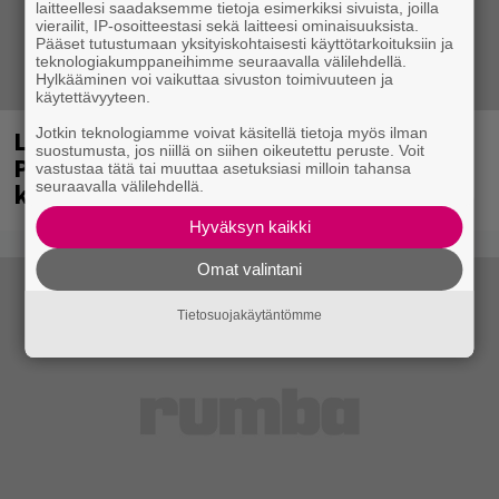
laitteellesi saadaksemme tietoja esimerkiksi sivuista, joilla
vierailit, IP-osoitteestasi sekä laitteesi ominaisuuksista.
Pääset tutustumaan yksityiskohtaisesti käyttötarkoituksiin ja
teknologiakumppaneihimme seuraavalla välilehdellä.
Hylkääminen voi vaikuttaa sivuston toimivuuteen ja
käytettävyyteen.
Laittomasta graffitista kiinni jäänyt
Jotkin teknologiamme voivat käsitellä tietoja myös ilman
suostumusta, jos niillä on siihen oikeutettu peruste. Voit
Paavo Arhinmäki jälleen spraypullo
vastustaa tätä tai muuttaa asetuksiasi milloin tahansa
kädessä – näitä puolueita ei kiinnosta
seuraavalla välilehdellä.
Hyväksyn kaikki
Omat valintani
Tietosuojakäytäntömme