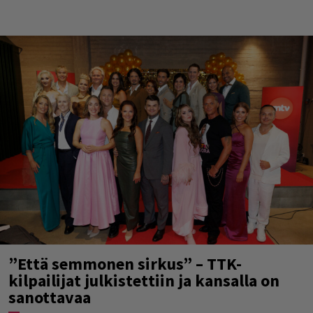
”Että semmonen sirkus” – TTK-
kilpailijat julkistettiin ja kansalla on
sanottavaa