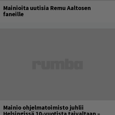
Mainioita uutisia Remu Aaltosen
faneille
Mainio ohjelmatoimisto juhlii
Helsingissä 10-vuotista taivaltaan –