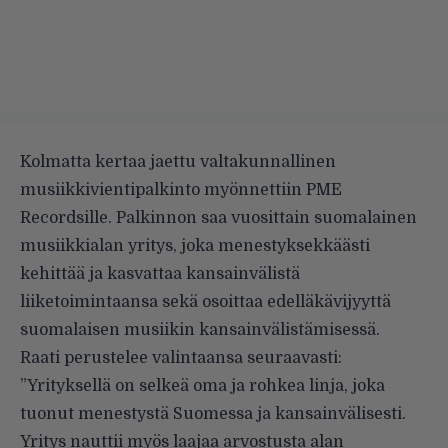
Kolmatta kertaa jaettu valtakunnallinen
musiikkivientipalkinto
myönnettiin
PME
Recordsille. Palkinnon saa vuosittain suomalainen
musiikkialan yritys, joka menestyksekkäästi
kehittää ja kasvattaa kansainvälistä
liiketoimintaansa sekä osoittaa edelläkävijyyttä
suomalaisen musiikin kansainvälistämisessä.
Raati perustelee valintaansa seuraavasti:
”Yrityksellä on selkeä oma ja rohkea linja, joka
tuonut menestystä Suomessa ja kansainvälisesti.
Yritys nauttii myös laajaa arvostusta alan