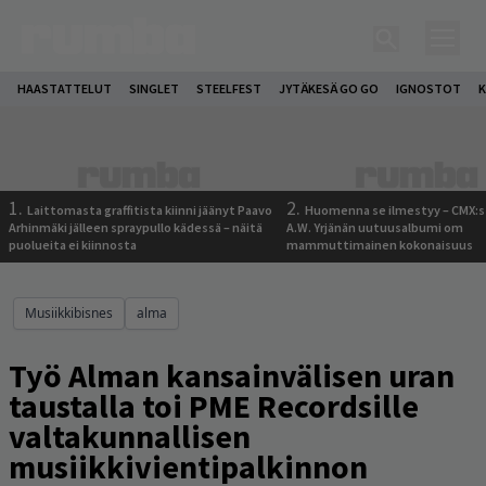
HAASTATTELUT
SINGLET
STEELFEST
JYTÄKESÄ GO GO
IGNOSTOT
K
1.
2.
Laittomasta graffitista kiinni jäänyt Paavo
Huomenna se ilmestyy – CMX:s
Arhinmäki jälleen spraypullo kädessä – näitä
A.W. Yrjänän uutuusalbumi om
puolueita ei kiinnosta
mammuttimainen kokonaisuus
Musiikkibisnes
alma
Työ Alman kansainvälisen uran
taustalla toi PME Recordsille
valtakunnallisen
musiikkivientipalkinnon