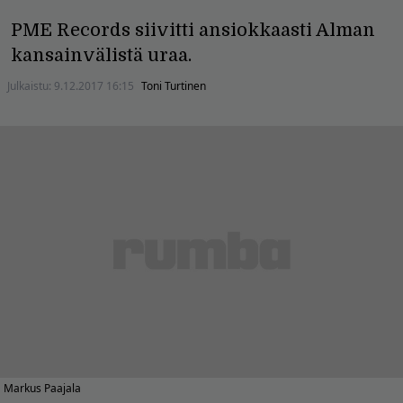
PME Records siivitti ansiokkaasti Alman
kansainvälistä uraa.
Julkaistu:
9.12.2017 16:15
Toni Turtinen
Markus Paajala