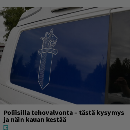
Poliisilla tehovalvonta – tästä kysymys
ja näin kauan kestää