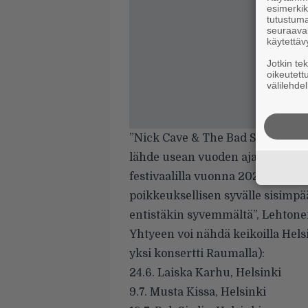
esimerkiks
tutustuma
seuraaval
käytettäv
Jotkin te
oikeutett
välilehdel
”Nick Cave & The Bad Seeds -yhty
lähde usean vuoden ajan. Cave t
festivaalilla vuonna 2022. Siinä
poikkeuksellisen syvälle sisimp
entistäkin syvemmältä”, Lehtonen
Yhtyeen voi nähdä keikoilla Hel
yksi konsertti Raumalla):
24.6. Laiska Karhu, Helsinki
9.7. Musta Kissa, Helsinki