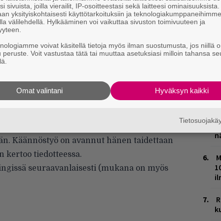
i sivuista, joilla vierailit, IP-osoitteestasi sekä laitteesi ominaisuuksista
E
an yksityiskohtaisesti käyttötarkoituksiin ja teknologiakumppaneihimm
–
la välilehdellä. Hylkääminen voi vaikuttaa sivuston toimivuuteen ja
yyteen.
L
knologiamme voivat käsitellä tietoja myös ilman suostumusta, jos niillä o
P
u peruste. Voit vastustaa tätä tai muuttaa asetuksiasi milloin tahansa se
k
lä.
V
Omat valintani
Hyväksyn kaikki
V
e on ollut minulle merkittävä inspiraation
m
eki erityisen voimakkaan vaikutuksen Flow-
Tietosuojak
T
 hetkessä hänen musiikkinsa tuntui osuvan
n
ään. Käännöstyö on avannut hänen taidettaan
 kertoo tiedotteessa.
M
1
singissä seuraavanlaisesti (mukana on myös
i
R
k