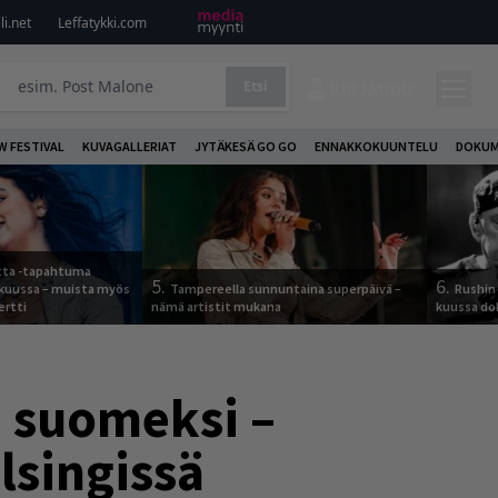
i.net
Leffatykki.com
Etsi
KIRJAUDU
W FESTIVAL
KUVAGALLERIAT
JYTÄKESÄ GO GO
ENNAKKOKUUNTELU
DOKUM
otta -tapahtuma
5.
6.
skuussa – muista myös
Tampereella sunnuntaina superpäivä –
Rushin 
ertti
nämä artistit mukana
kuussa d
a suomeksi –
elsingissä