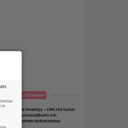
sen
LUETUIMMAT
tietoja
 ja
uomenna se ilmestyy – CMX:stä tutun
.W. Yrjänän uutuusalbumi om
ammuttimainen kokonaisuus
toja