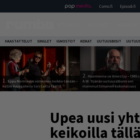
Como.fi
Episodi.fi
ETUSIVU
UUTISET
HAASTAT
HAASTATTELUT
SINGLET
IGNOSTOT
KEIKAT
UUTUUSBIISIT
UUTUUS
2.
Huomenna se ilmestyy – CMX:s
1.
Eppu Normaalin viimeinen keikka tänään –
A.W. Yrjänän uutuusalbumi om
katso kuvagalleria torstailta täältä
mammuttimainen kokonaisuus
Upea uusi yht
keikoilla täll