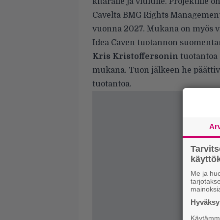
kitaralle ja viululle. Projektill
Cavelta BMG Rights Managementin
vuonna 2027. Mukana on myös viul
Idea Caven tuotannon suomentami
Kris Kristoffersonin
tuotantoa 
mukana. Tuon jälkeen he päätti
tuotantoa.
Ar
Tarvit
käytt
Me ja huo
tarjotak
mainoksi
Hyväksym
Käytämme 