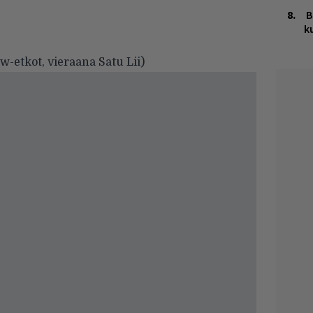
B
k
w-etkot, vieraana Satu Lii)