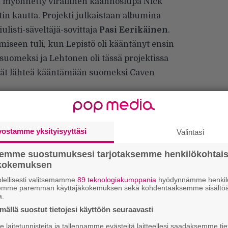
e on myönnetty virallinen käännöslupa Nick
 kautta. Projekti julkaistaan albumina
isti-säveltäjä-sovittaja
Pasi Eerikäinen
.
seen tuli, kun Lepistö oli kääntänyt ensin
suomeksi ja Lehtonen oli tässä projektissa
vät lähteä kääntämään suomeksi Caven
vostamme yksityisyyttäsi
Valintasi
semme suostumuksesi tarjotaksemme henkilökohtai
ökokemuksen
lellisesti valitsemamme
89 teknologiakumppania
hyödynnämme henkilö
semme paremman käyttäjäkokemuksen sekä kohdentaaksemme sisältöä
H
a.
A
ällä suostut tietojesi käyttöön seuraavasti
m
laitetunnisteita ja tallennamme evästeitä laitteellesi saadaksemme tie