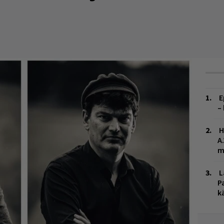
E
–
H
A
m
L
P
k