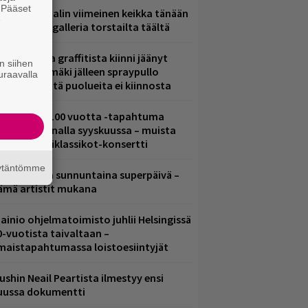
. Pääset
ppu Normaalin viimeinen keikka tänään
e
 katso kuvagalleria torstailta täältä
aittomasta graffitista kiinni jäänyt
n siihen
aavo Arhinmäki jälleen spraypullo
uraavalla
ädessä – näitä puolueita ei kiinnosta
altava Yle 100 vuotta -tapahtuma
eikkaus Arenalla syyskuussa – muista
yös metalliklassikot-konsertti
äytäntömme
ampereella sunnuntaina superpäivä –
ämä artistit mukana
ainio ohjelmatoimisto juhlii Helsingissä
0-vuotista taivaltaan –
lmaistapahtumassa loistoesiintyjät
ushin Neail Peartista ilmestyy ensi
uussa dokumentti