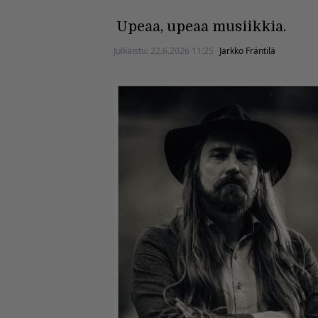
Upeaa, upeaa musiikkia.
Julkaistu:
22.6.2026 11:25
Jarkko Fräntilä