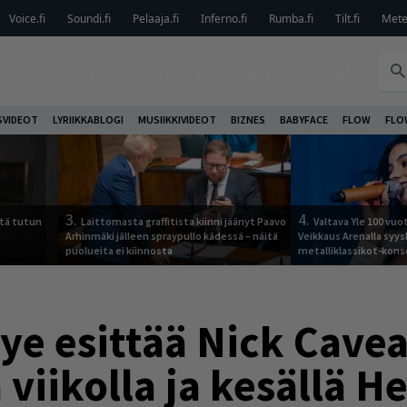
Voice.fi
Soundi.fi
Pelaaja.fi
Inferno.fi
Rumba.fi
Tilt.fi
Metel
TELUT
ARVIOT
LIVE
KOLUMNIT
PODCAST
VIDEOT
LYRIIKKABLOGI
MUSIIKKIVIDEOT
BIZNES
BABYFACE
FLOW
FLO
3.
4.
tä tutun
Laittomasta graffitista kiinni jäänyt Paavo
Valtava Yle 100 vu
Arhinmäki jälleen spraypullo kädessä – näitä
Veikkaus Arenalla syy
puolueita ei kiinnosta
metalliklassikot-kons
ye esittää Nick Cave
ä viikolla ja kesällä H