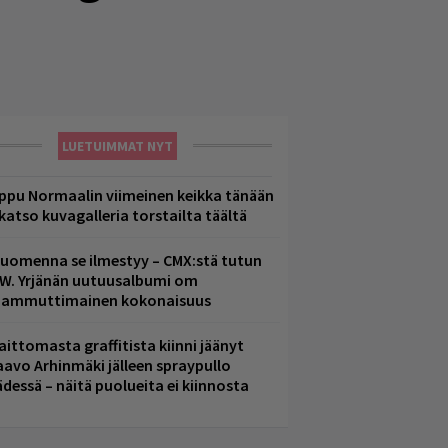
LUETUIMMAT NYT
ppu Normaalin viimeinen keikka tänään
 katso kuvagalleria torstailta täältä
uomenna se ilmestyy – CMX:stä tutun
.W. Yrjänän uutuusalbumi om
ammuttimainen kokonaisuus
aittomasta graffitista kiinni jäänyt
aavo Arhinmäki jälleen spraypullo
ädessä – näitä puolueita ei kiinnosta